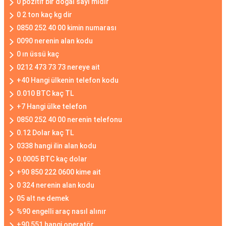
0 pozitif bir doğal sayı mıdır
0 2 ton kaç kg dir
0850 252 40 00 kimin numarası
0090 nerenin alan kodu
0 ın üssü kaç
0212 473 73 73 nereye ait
+40 Hangi ülkenin telefon kodu
0.010 BTC kaç TL
+7 Hangi ülke telefon
0850 252 40 00 nerenin telefonu
0.12 Dolar kaç TL
0338 hangi ilin alan kodu
0.0005 BTC kaç dolar
+90 850 222 0600 kime ait
0 324 nerenin alan kodu
05 alt ne demek
%90 engelli araç nasıl alınır
+90 551 hangi operatör