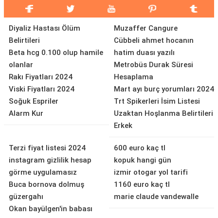
Diyaliz Hastası Ölüm
Muzaffer Cangure
Belirtileri
Cübbeli ahmet hocanın
Beta hcg 0.100 olup hamile
hatim duası yazılı
olanlar
Metrobüs Durak Süresi
Rakı Fiyatları 2024
Hesaplama
Viski Fiyatları 2024
Mart ayı burç yorumları 2024
Soğuk Espriler
Trt Spikerleri İsim Listesi
Alarm Kur
Uzaktan Hoşlanma Belirtileri
Erkek
Terzi fiyat listesi 2024
600 euro kaç tl
instagram gizlilik hesap
kopuk hangi gün
görme uygulamasız
izmir otogar yol tarifi
Buca bornova dolmuş
1160 euro kaç tl
güzergahı
marie claude vandewalle
Okan bayülgen'in babası