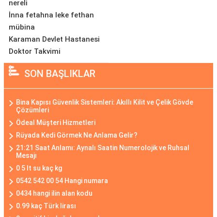
nereli
İnna fetahna leke fethan
mübina
Karaman Devlet Hastanesi
Doktor Takvimi
SON BAŞLIKLAR
Bina Kapısı Güvenlik Sistemleri: Akıllı Kilit ve Çelik Gövde
Çözümleri
Ödeal Müşteri Hizmetleri
Rüyada Kedi Görmek Ne Anlama Gelir?
21:21 Saat Anlamı: Aynalı Saatin Numerolojik ve Ruhsal
Mesajı
0 5 lt su kaç kg
0542 542 00 54 Hangi numara
0434 hangi ilin alan kodu
0.99 kaç Türk lirası