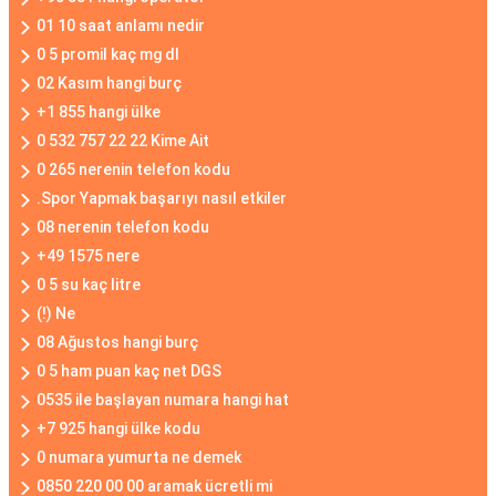
01 10 saat anlamı nedir
0 5 promil kaç mg dl
02 Kasım hangi burç
+1 855 hangi ülke
0 532 757 22 22 Kime Ait
0 265 nerenin telefon kodu
.Spor Yapmak başarıyı nasıl etkiler
08 nerenin telefon kodu
+49 1575 nere
0 5 su kaç litre
(!) Ne
08 Ağustos hangi burç
0 5 ham puan kaç net DGS
0535 ile başlayan numara hangi hat
+7 925 hangi ülke kodu
0 numara yumurta ne demek
0850 220 00 00 aramak ücretli mi