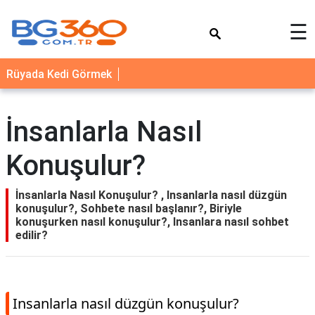
×
☰
YEMEK
Rüyada Kedi Görmek
TARİFLERİ
BİYOGRAFİ
İnsanlarla Nasıl
NEDİR
Konuşulur?
FAYDALARI
SAĞLIK
İnsanlarla Nasıl Konuşulur? , Insanlarla nasıl düzgün
konuşulur?, Sohbete nasıl başlanır?, Biriyle
İLETİŞİM
konuşurken nasıl konuşulur?, Insanlara nasıl sohbet
edilir?
Insanlarla nasıl düzgün konuşulur?