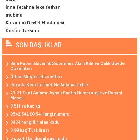
İnna fetahna leke fethan
mübina
Karaman Devlet Hastanesi
Doktor Takvimi
SON BAŞLIKLAR
Bina Kapısı Güvenlik Sistemleri: Akıllı Kilit ve Çelik Gövde
Çözümleri
Ödeal Müşteri Hizmetleri
Rüyada Kedi Görmek Ne Anlama Gelir?
21:21 Saat Anlamı: Aynalı Saatin Numerolojik ve Ruhsal
Mesajı
0 5 lt su kaç kg
0542 542 00 54 Hangi numara
0434 hangi ilin alan kodu
0.99 kaç Türk lirası
0 pozitif bir doğal sayı mıdır