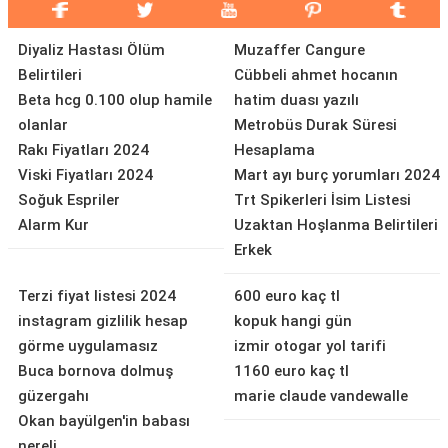
Diyaliz Hastası Ölüm
Muzaffer Cangure
Belirtileri
Cübbeli ahmet hocanın
Beta hcg 0.100 olup hamile
hatim duası yazılı
olanlar
Metrobüs Durak Süresi
Rakı Fiyatları 2024
Hesaplama
Viski Fiyatları 2024
Mart ayı burç yorumları 2024
Soğuk Espriler
Trt Spikerleri İsim Listesi
Alarm Kur
Uzaktan Hoşlanma Belirtileri
Erkek
Terzi fiyat listesi 2024
600 euro kaç tl
instagram gizlilik hesap
kopuk hangi gün
görme uygulamasız
izmir otogar yol tarifi
Buca bornova dolmuş
1160 euro kaç tl
güzergahı
marie claude vandewalle
Okan bayülgen'in babası
nereli