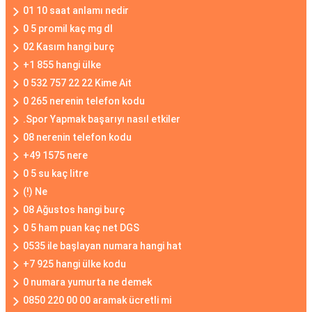
01 10 saat anlamı nedir
0 5 promil kaç mg dl
02 Kasım hangi burç
+1 855 hangi ülke
0 532 757 22 22 Kime Ait
0 265 nerenin telefon kodu
.Spor Yapmak başarıyı nasıl etkiler
08 nerenin telefon kodu
+49 1575 nere
0 5 su kaç litre
(!) Ne
08 Ağustos hangi burç
0 5 ham puan kaç net DGS
0535 ile başlayan numara hangi hat
+7 925 hangi ülke kodu
0 numara yumurta ne demek
0850 220 00 00 aramak ücretli mi