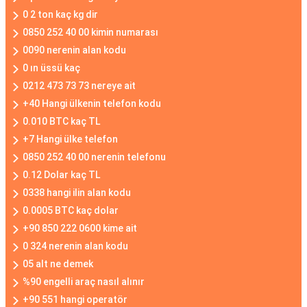
0 2 ton kaç kg dir
0850 252 40 00 kimin numarası
0090 nerenin alan kodu
0 ın üssü kaç
0212 473 73 73 nereye ait
+40 Hangi ülkenin telefon kodu
0.010 BTC kaç TL
+7 Hangi ülke telefon
0850 252 40 00 nerenin telefonu
0.12 Dolar kaç TL
0338 hangi ilin alan kodu
0.0005 BTC kaç dolar
+90 850 222 0600 kime ait
0 324 nerenin alan kodu
05 alt ne demek
%90 engelli araç nasıl alınır
+90 551 hangi operatör