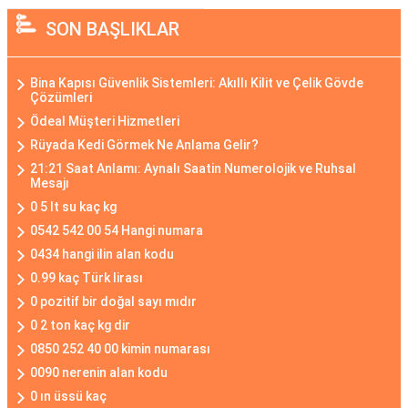
SON BAŞLIKLAR
Bina Kapısı Güvenlik Sistemleri: Akıllı Kilit ve Çelik Gövde
Çözümleri
Ödeal Müşteri Hizmetleri
Rüyada Kedi Görmek Ne Anlama Gelir?
21:21 Saat Anlamı: Aynalı Saatin Numerolojik ve Ruhsal
Mesajı
0 5 lt su kaç kg
0542 542 00 54 Hangi numara
0434 hangi ilin alan kodu
0.99 kaç Türk lirası
0 pozitif bir doğal sayı mıdır
0 2 ton kaç kg dir
0850 252 40 00 kimin numarası
0090 nerenin alan kodu
0 ın üssü kaç