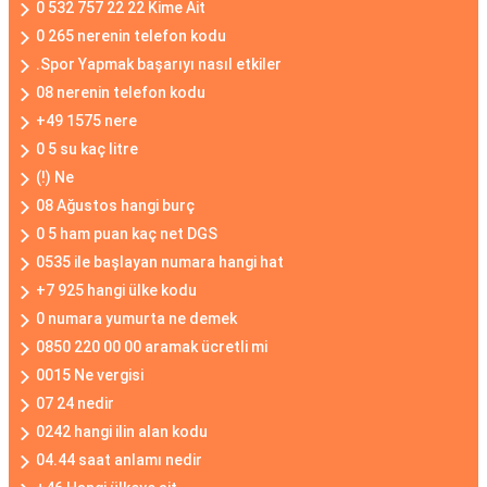
0 532 757 22 22 Kime Ait
0 265 nerenin telefon kodu
.Spor Yapmak başarıyı nasıl etkiler
08 nerenin telefon kodu
+49 1575 nere
0 5 su kaç litre
(!) Ne
08 Ağustos hangi burç
0 5 ham puan kaç net DGS
0535 ile başlayan numara hangi hat
+7 925 hangi ülke kodu
0 numara yumurta ne demek
0850 220 00 00 aramak ücretli mi
0015 Ne vergisi
07 24 nedir
0242 hangi ilin alan kodu
04.44 saat anlamı nedir