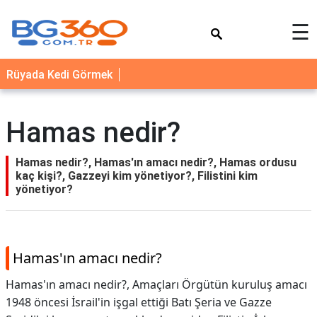
×
☰
YEMEK
Rüyada Kedi Görmek
TARİFLERİ
BİYOGRAFİ
Hamas nedir?
NEDİR
FAYDALARI
Hamas nedir?, Hamas'ın amacı nedir?, Hamas ordusu
kaç kişi?, Gazzeyi kim yönetiyor?, Filistini kim
SAĞLIK
yönetiyor?
İLETİŞİM
Hamas'ın amacı nedir?
Hamas'ın amacı nedir?,
Amaçları Örgütün kuruluş amacı
1948 öncesi İsrail'in işgal ettiği Batı Şeria ve Gazze