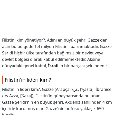
Filistini kim yönetiyor?,
Adını en büyük şehri Gazze'den
alan bu bölgede 1,4 milyon Filistinli barınmaktadır. Gazze
Şeridi hiçbir ülke tarafından bağımsız bir devlet veya
devlet bölgesi olarak kabul edilmemektedir. Aksine
dünyadaki genel kabul,
İsrail
'in bir parçası şeklindedir.
Filistin'in lideri kim?
Filistin'in lideri kim?,
Gazze (Arapça: غزة, [ˈɣazːa]; İbranice:
עזה Azza, [ˈʕaza]), Filistin'in güneybatısında bulunan,
Gazze Şeridi'nin en büyük şehri. Akdeniz sahilinden 4 km
içeride kurulmuş olan Gazze'nin nüfusu yaklaşık 650