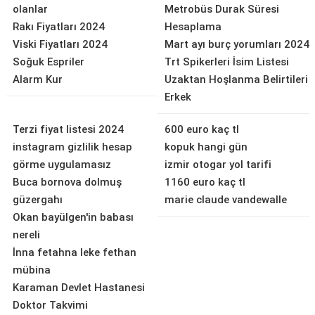
olanlar
Metrobüs Durak Süresi
Rakı Fiyatları 2024
Hesaplama
Viski Fiyatları 2024
Mart ayı burç yorumları 2024
Soğuk Espriler
Trt Spikerleri İsim Listesi
Alarm Kur
Uzaktan Hoşlanma Belirtileri
Erkek
Terzi fiyat listesi 2024
600 euro kaç tl
instagram gizlilik hesap
kopuk hangi gün
görme uygulamasız
izmir otogar yol tarifi
Buca bornova dolmuş
1160 euro kaç tl
güzergahı
marie claude vandewalle
Okan bayülgen'in babası
nereli
İnna fetahna leke fethan
mübina
Karaman Devlet Hastanesi
Doktor Takvimi