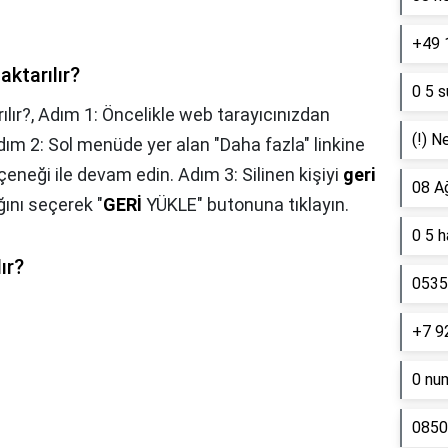
+49 
aktarılır?
0 5 s
ılır?,
Adım 1: Öncelikle web tarayıcınızdan
(!) N
dım 2: Sol menüde yer alan "Daha fazla" linkine
eneği ile devam edin. Adım 3: Silinen kişiyi
geri
08 A
ını seçerek "
GERİ
YÜKLE" butonuna tıklayın.
0 5 
ır?
0535 
+7 9
0 nu
0850