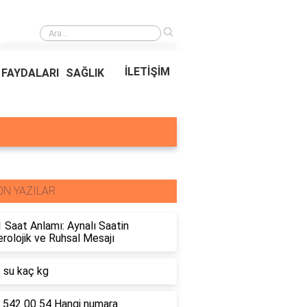
›
Ödeal Müşteri Hizmetleri
İLETİŞİM
FAYDALARI
SAĞLIK
ON YAZILAR
 Saat Anlamı: Aynalı Saatin
olojik ve Ruhsal Mesajı
t su kaç kg
 542 00 54 Hangi numara