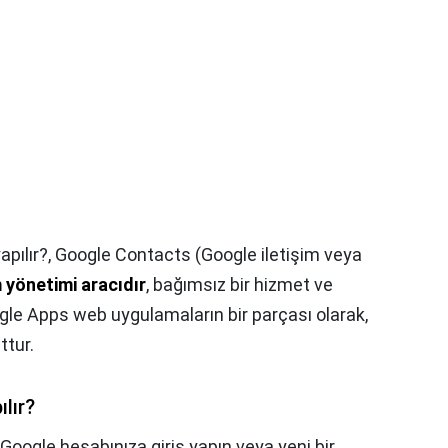
pılır?,
Google Contacts (Google iletişim veya
m yönetimi aracıdır
, bağımsız bir hizmet ve
ogle Apps web uygulamaların bir parçası olarak,
ttur.
lır?
Google hesabınıza giriş yapın veya yeni bir