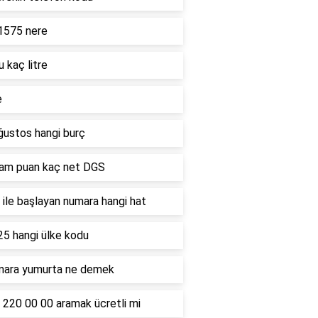
1575 nere
u kaç litre
e
ğustos hangi burç
ham puan kaç net DGS
ile başlayan numara hangi hat
25 hangi ülke kodu
mara yumurta ne demek
 220 00 00 aramak ücretli mi