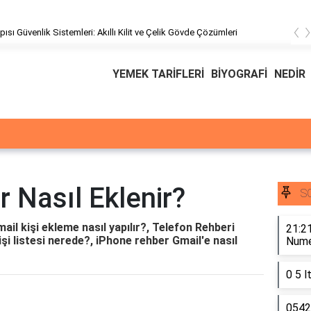
‹
pısı Güvenlik Sistemleri: Akıllı Kilit ve Çelik Gövde Çözümleri
YEMEK TARİFLERİ
BİYOGRAFİ
NEDİR
r Nasıl Eklenir?
S
mail kişi ekleme nasıl yapılır?, Telefon Rehberi
21:21
işi listesi nerede?, iPhone rehber Gmail'e nasıl
Numer
0 5 l
0542