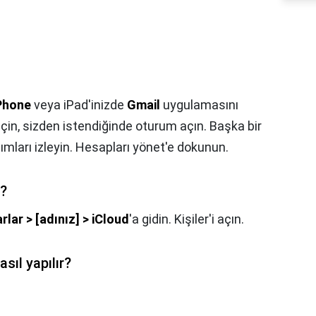
Phone
veya iPad'inizde
Gmail
uygulamasını
için, sizden istendiğinde oturum açın. Başka bir
mları izleyin. Hesapları yönet'e dokunun.
r?
rlar > [adınız] > iCloud
'a gidin. Kişiler'i açın.
ıl yapılır?