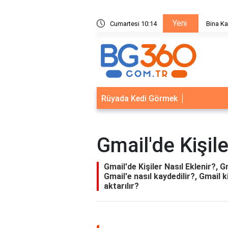
Yeni
ik Sistemleri: Akıllı Kilit ve Çelik Gövde Çözümleri
Cumartesi 10:14
Bina Ka
Rüyada Kedi Görmek
Gmail'de Kişile
Gmail'de Kişiler Nasıl Eklenir?, G
Gmail'e nasıl kaydedilir?, Gmail k
aktarılır?