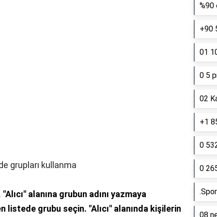
%90 e
+90 
01 10
0 5 p
02 K
+1 85
0 53
de grupları kullanma
0 26
.Spor
.
"Alıcı" alanına grubun adını yazmaya
n listede grubu seçin.
"Alıcı" alanında kişilerin
08 ne