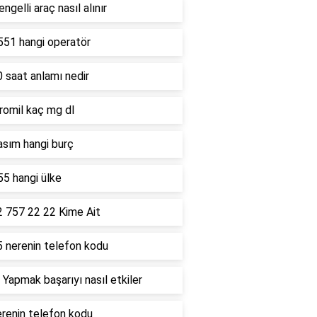
ngelli araç nasıl alınır
551 hangi operatör
 saat anlamı nedir
romil kaç mg dl
asım hangi burç
5 hangi ülke
2 757 22 22 Kime Ait
5 nerenin telefon kodu
 Yapmak başarıyı nasıl etkiler
renin telefon kodu