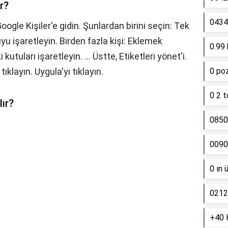
r?
0434 
Google Kişiler'e gidin. Şunlardan birini seçin: Tek
tuyu işaretleyin. Birden fazla kişi: Eklemek
0.99 
kutuları işaretleyin. ... Üstte, Etiketleri yönet'i.
 tıklayın. Uygula'yı tıklayın.
0 poz
0 2 t
lır?
0850
0090
0 ın 
0212
+40 