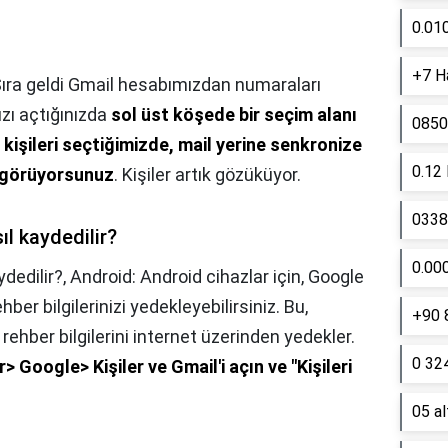
0.01
+7 Ha
ıra geldi Gmail hesabımızdan numaraları
zı açtığınızda
sol üst köşede bir seçim alanı
0850
kişileri seçtiğimizde, mail yerine senkronize
0.12
zi görüyorsunuz
. Kişiler artık gözüküyor.
0338 
ıl kaydedilir?
0.00
dedilir?,
Android: Android cihazlar için, Google
hber bilgilerinizi yedekleyebilirsiniz. Bu,
+90 
e rehber bilgilerini internet üzerinden yedekler.
0 324
> Google> Kişiler ve Gmail'i açın ve "Kişileri
05 a