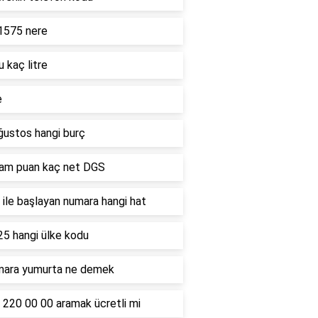
1575 nere
u kaç litre
e
ğustos hangi burç
ham puan kaç net DGS
ile başlayan numara hangi hat
25 hangi ülke kodu
mara yumurta ne demek
 220 00 00 aramak ücretli mi