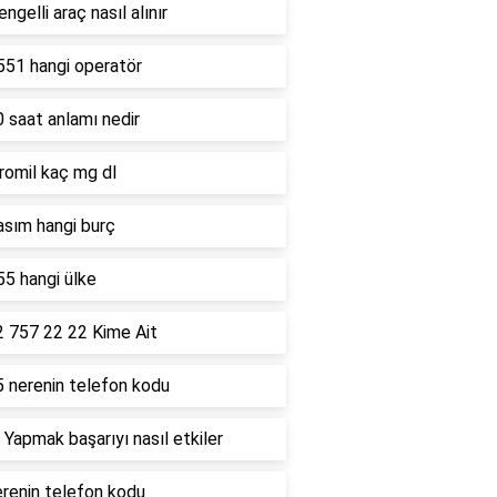
ngelli araç nasıl alınır
551 hangi operatör
 saat anlamı nedir
romil kaç mg dl
asım hangi burç
5 hangi ülke
2 757 22 22 Kime Ait
5 nerenin telefon kodu
 Yapmak başarıyı nasıl etkiler
renin telefon kodu