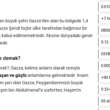
0.01
+7 Ha
 en büyük şehri Gazze'den alan bu bölgede 1,4
azze Şeridi hiçbir ülke tarafından bağımsız bir
0850
ak kabul edilmemektedir. Aksine dünyadaki genel
0.12
edir.
0338 
ne demek?
0.00
emek?,
Gazza, kelime anlamı olarak ismiyle
aşan ve güçlü
anlamlarına gelmektedir. İmam
+90 
ğum yeri olan Gazze, Peygamberimizin büyük
0 324
aşim bin Abdulmenaf'e izafetten, Haşim'in
05 a