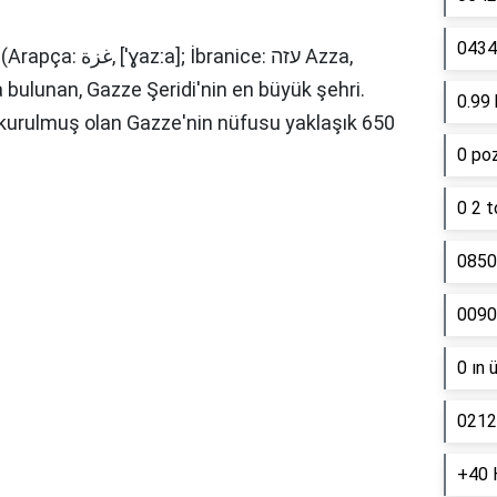
0434 
[ˈɣazːa]; İbranice: עזה Azza,
da bulunan, Gazze Şeridi'nin en büyük şehri.
0.99 
 kurulmuş olan Gazze'nin nüfusu yaklaşık 650
0 poz
0 2 t
0850
0090
0 ın 
0212
+40 