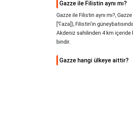
Gazze ile Filistin aynı mı?
Gazze ile Filistin aynı mı?,
Gazze (Arapça: غزة, 
[ˈʕaza]), Filistin'in güneybatısın
Akdeniz sahilinden 4 km içeride
bindir.
Gazze hangi ülkeye aittir?