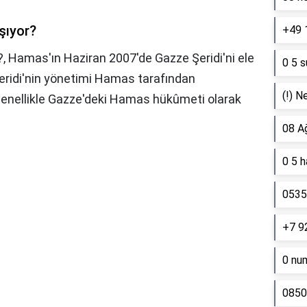
aşıyor?
+49 
?,
Hamas'ın Haziran 2007'de Gazze Şeridi'ni ele
0 5 s
ridi'nin yönetimi Hamas tarafından
(!) N
genellikle Gazze'deki Hamas hükûmeti olarak
08 A
0 5 
0535 
+7 9
0 nu
0850