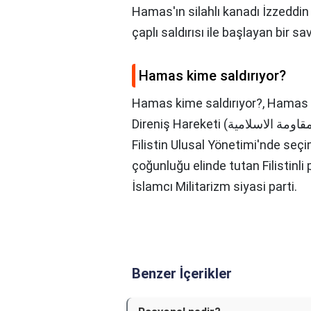
Hamas'ın silahlı kanadı İzzeddin
çaplı saldırısı ile başlayan bir sav
Hamas kime saldırıyor?
Hamas kime saldırıyor?,
Hamas (Arapça: حماس) 
Direniş Hareketi (حركة المقاومة الاسلامية Harakat al-Muqawama al-İslamiya),
Filistin Ulusal Yönetimi'nde seç
çoğunluğu elinde tutan Filistinli
İslamcı Militarizm siyasi parti.
Benzer İçerikler