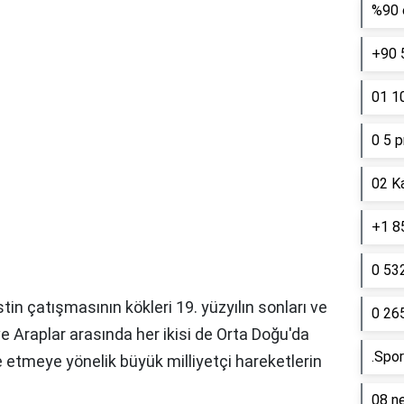
%90 e
+90 
01 10
0 5 p
02 K
+1 85
0 53
listin çatışmasının kökleri 19. yüzyılın sonları ve
0 26
 ve Araplar arasında her ikisi de Orta Doğu'da
.Spor
e etmeye yönelik büyük milliyetçi hareketlerin
08 ne