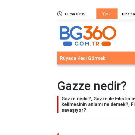
Yeni
ik Sistemleri: Akıllı Kilit ve Çelik Gövde Çözümleri
Cuma 07:19
Bina Ka
Rüyada Kedi Görmek
Gazze nedir?
Gazze nedir?, Gazze ile Filistin 
kelimesinin anlamı ne demek?, Fili
savaşıyor?