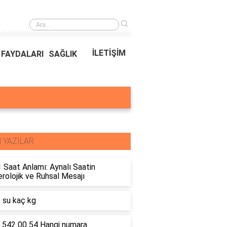
›
Ödeal Müşteri Hizmetleri
İLETİŞİM
FAYDALARI
SAĞLIK
 YAZILAR
 Saat Anlamı: Aynalı Saatin
olojik ve Ruhsal Mesajı
t su kaç kg
 542 00 54 Hangi numara