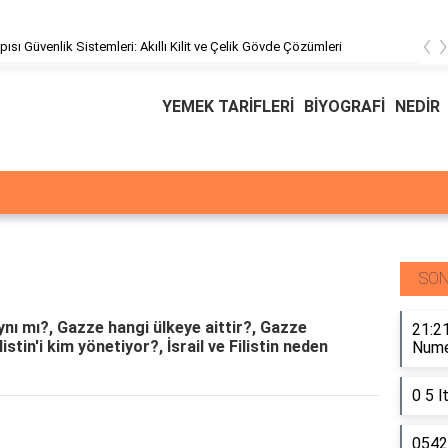
‹
pısı Güvenlik Sistemleri: Akıllı Kilit ve Çelik Gövde Çözümleri
YEMEK TARİFLERİ
BİYOGRAFİ
NEDİR
SON
aynı mı?, Gazze hangi ülkeye aittir?, Gazze
21:21
stin'i kim yönetiyor?, İsrail ve Filistin neden
Numer
0 5 l
0542