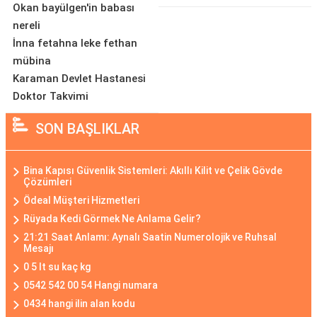
Okan bayülgen'in babası
nereli
İnna fetahna leke fethan
mübina
Karaman Devlet Hastanesi
Doktor Takvimi
SON BAŞLIKLAR
Bina Kapısı Güvenlik Sistemleri: Akıllı Kilit ve Çelik Gövde
Çözümleri
Ödeal Müşteri Hizmetleri
Rüyada Kedi Görmek Ne Anlama Gelir?
21:21 Saat Anlamı: Aynalı Saatin Numerolojik ve Ruhsal
Mesajı
0 5 lt su kaç kg
0542 542 00 54 Hangi numara
0434 hangi ilin alan kodu