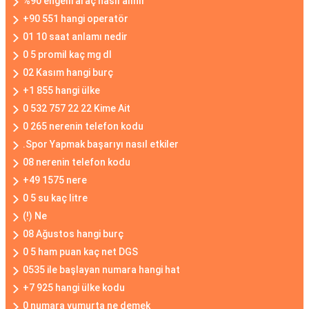
%90 engelli araç nasıl alınır
+90 551 hangi operatör
01 10 saat anlamı nedir
0 5 promil kaç mg dl
02 Kasım hangi burç
+1 855 hangi ülke
0 532 757 22 22 Kime Ait
0 265 nerenin telefon kodu
.Spor Yapmak başarıyı nasıl etkiler
08 nerenin telefon kodu
+49 1575 nere
0 5 su kaç litre
(!) Ne
08 Ağustos hangi burç
0 5 ham puan kaç net DGS
0535 ile başlayan numara hangi hat
+7 925 hangi ülke kodu
0 numara yumurta ne demek