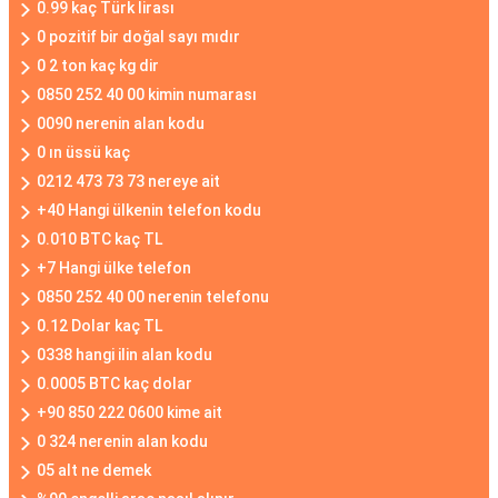
0.99 kaç Türk lirası
0 pozitif bir doğal sayı mıdır
0 2 ton kaç kg dir
0850 252 40 00 kimin numarası
0090 nerenin alan kodu
0 ın üssü kaç
0212 473 73 73 nereye ait
+40 Hangi ülkenin telefon kodu
0.010 BTC kaç TL
+7 Hangi ülke telefon
0850 252 40 00 nerenin telefonu
0.12 Dolar kaç TL
0338 hangi ilin alan kodu
0.0005 BTC kaç dolar
+90 850 222 0600 kime ait
0 324 nerenin alan kodu
05 alt ne demek