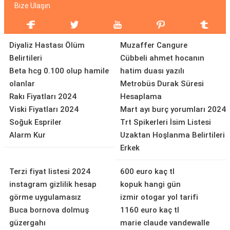
Bize Ulaşın
Diyaliz Hastası Ölüm
Muzaffer Cangure
Belirtileri
Cübbeli ahmet hocanın
Beta hcg 0.100 olup hamile
hatim duası yazılı
olanlar
Metrobüs Durak Süresi
Rakı Fiyatları 2024
Hesaplama
Viski Fiyatları 2024
Mart ayı burç yorumları 2024
Soğuk Espriler
Trt Spikerleri İsim Listesi
Alarm Kur
Uzaktan Hoşlanma Belirtileri
Erkek
Terzi fiyat listesi 2024
600 euro kaç tl
instagram gizlilik hesap
kopuk hangi gün
görme uygulamasız
izmir otogar yol tarifi
Buca bornova dolmuş
1160 euro kaç tl
güzergahı
marie claude vandewalle