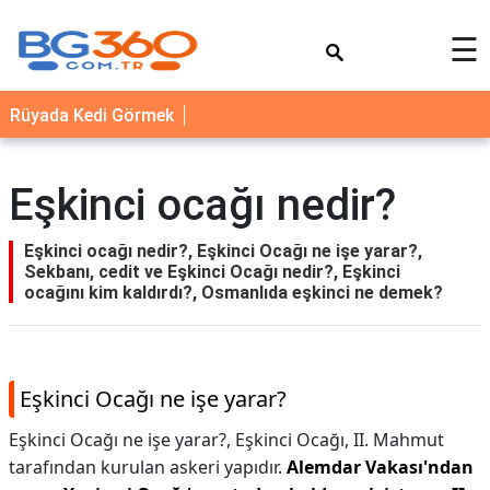
×
☰
YEMEK
Rüyada Kedi Görmek
TARİFLERİ
BİYOGRAFİ
Eşkinci ocağı nedir?
NEDİR
FAYDALARI
Eşkinci ocağı nedir?, Eşkinci Ocağı ne işe yarar?,
Sekbanı, cedit ve Eşkinci Ocağı nedir?, Eşkinci
SAĞLIK
ocağını kim kaldırdı?, Osmanlıda eşkinci ne demek?
İLETİŞİM
Eşkinci Ocağı ne işe yarar?
Eşkinci Ocağı ne işe yarar?,
Eşkinci Ocağı, II. Mahmut
tarafından kurulan askeri yapıdır.
Alemdar Vakası'ndan