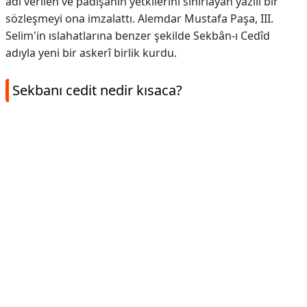
adı verilen ve padişahın yetkilerini sınırlayan yazılı bir
sözleşmeyi ona imzalattı. Alemdar Mustafa Paşa, III.
Selim'in ıslahatlarına benzer şekilde Sekbân-ı Cedîd
adıyla yeni bir askerî birlik kurdu.
Sekbanı cedit nedir kısaca?