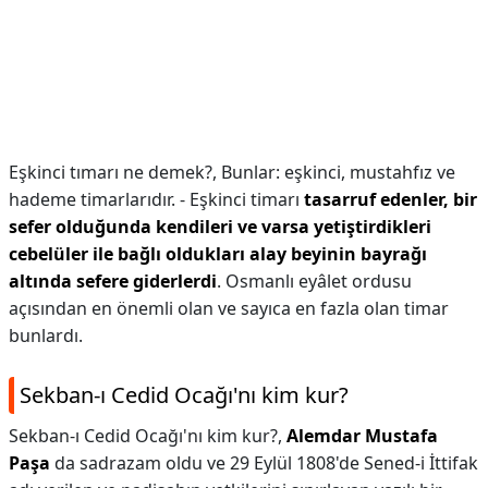
Eşkinci tımarı ne demek?,
Bunlar: eşkinci, mustahfız ve
hademe timarlarıdır. - Eşkinci timarı
tasarruf edenler, bir
sefer olduğunda kendileri ve varsa yetiştirdikleri
cebelüler ile bağlı oldukları alay beyinin bayrağı
altında sefere giderlerdi
. Osmanlı eyâlet ordusu
açısından en önemli olan ve sayıca en fazla olan timar
bunlardı.
Sekban-ı Cedid Ocağı'nı kim kur?
Sekban-ı Cedid Ocağı'nı kim kur?,
Alemdar Mustafa
Paşa
da sadrazam oldu ve 29 Eylül 1808'de Sened-i İttifak