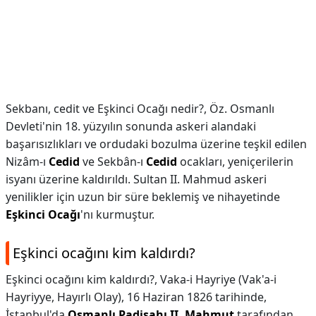
Sekbanı, cedit ve Eşkinci Ocağı nedir?,
Öz. Osmanlı
Devleti'nin 18. yüzyılın sonunda askeri alandaki
başarısızlıkları ve ordudaki bozulma üzerine teşkil edilen
Nizâm-ı
Cedid
ve Sekbân-ı
Cedid
ocakları, yeniçerilerin
isyanı üzerine kaldırıldı. Sultan II. Mahmud askeri
yenilikler için uzun bir süre beklemiş ve nihayetinde
Eşkinci Ocağı
'nı kurmuştur.
Eşkinci ocağını kim kaldırdı?
Eşkinci ocağını kim kaldırdı?,
Vaka-i Hayriye (Vak'a-i
Hayriyye, Hayırlı Olay), 16 Haziran 1826 tarihinde,
İstanbul'da
Osmanlı Padişahı II.
Mahmut
tarafından