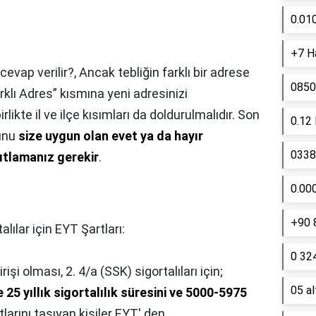
0.01
+7 Ha
cevap verilir?,
Ancak tebliğin farklı bir adrese
0850
arklı Adres” kısmına yeni adresinizi
likte il ve ilçe kısımları da doldurulmalıdır. Son
0.12
sunu
size uygun olan evet ya da hayır
0338 
nıtlamanız gerekir
.
0.00
+90 
alılar için EYT Şartları:
0 324
şi olması, 2. 4/a (SSK) sigortalıları için;
05 a
 25 yıllık sigortalılık süresini ve 5000-5975
larını taşıyan kişiler EYT' den