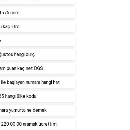
1575 nere
u kaç litre
e
ğustos hangi burç
ham puan kaç net DGS
ile başlayan numara hangi hat
25 hangi ülke kodu
mara yumurta ne demek
 220 00 00 aramak ücretli mi