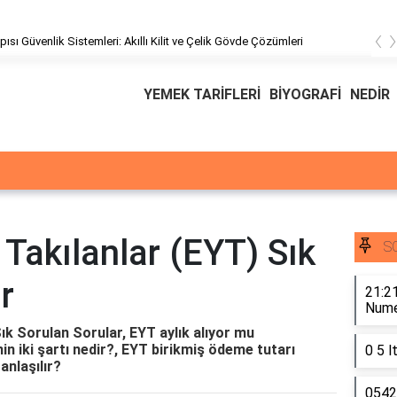
‹
pısı Güvenlik Sistemleri: Akıllı Kilit ve Çelik Gövde Çözümleri
YEMEK TARİFLERİ
BİYOGRAFİ
NEDİR
 Takılanlar (EYT) Sık
S
r
21:21
Numer
ık Sorulan Sorular, EYT aylık alıyor mu
in iki şartı nedir?, EYT birikmiş ödeme tutarı
0 5 l
anlaşılır?
0542