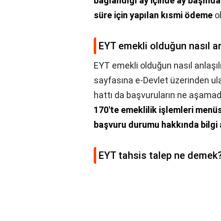
bağlandığı ay içinde ay başınd
süre için yapılan kısmi ödeme
ol
EYT emekli olduğun nasıl an
EYT emekli olduğun nasıl anlaşıl
sayfasına e-Devlet üzerinden ula
hattı da başvuruların ne aşamad
170'te emeklilik işlemleri menü
başvuru durumu hakkında bilgi a
EYT tahsis talep ne demek