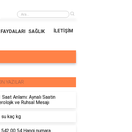
›
Ödeal Müşteri Hizmetleri
İLETİŞİM
FAYDALARI
SAĞLIK
ON YAZILAR
 Saat Anlamı: Aynalı Saatin
olojik ve Ruhsal Mesajı
t su kaç kg
 542 00 54 Hangi numara