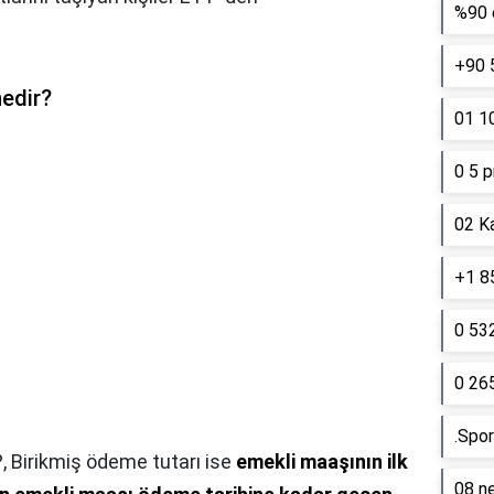
%90 e
+90 
nedir?
01 10
0 5 p
02 K
+1 85
0 53
0 26
.Spor
?,
Birikmiş ödeme tutarı ise
emekli maaşının ilk
08 ne