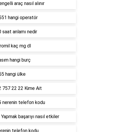
ngelli araç nasıl alınır
551 hangi operatör
 saat anlamı nedir
romil kaç mg dl
asım hangi burç
5 hangi ülke
2 757 22 22 Kime Ait
5 nerenin telefon kodu
 Yapmak başarıyı nasıl etkiler
renin telefon kodu