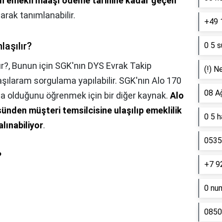
an emekli maaşı ödeme tarihine kadar geçen
arak tanımlanabilir.
+49 
laşılır?
0 5 s
ır?,
Bunun için SGK'nın DYS Evrak Takip
(!) N
şılaram sorgulama yapılabilir. SGK'nın Alo 170
08 A
a olduğunu öğrenmek için bir diğer kaynak.
Alo
sünden müşteri temsilcisine ulaşılıp emeklilik
0 5 
lınabiliyor
.
0535 
?
+7 9
0 nu
0850