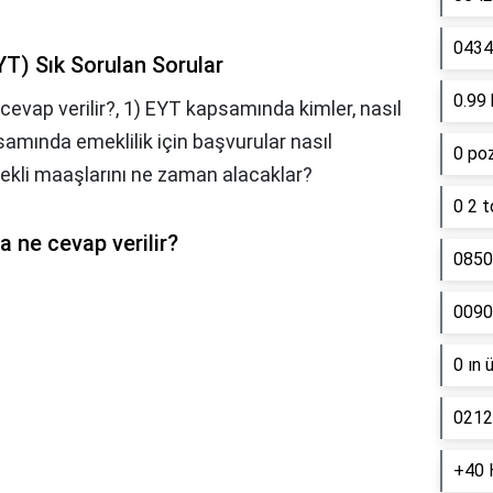
0434 
YT) Sık Sorulan Sorular
0.99 
cevap verilir?, 1) EYT kapsamında kimler, nasıl
samında emeklilik için başvurular nasıl
0 poz
 emekli maaşlarını ne zaman alacaklar?
0 2 t
a ne cevap verilir?
0850
0090
0 ın 
0212
+40 