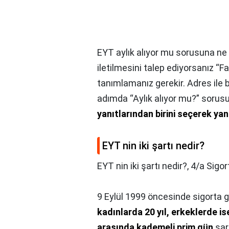
EYT aylık alıyor mu sorusuna ne 
iletilmesini talep ediyorsanız “F
tanımlamanız gerekir. Adres ile bir
adımda “Aylık alıyor mu?” soru
yanıtlarından birini seçerek ya
EYT nin iki şartı nedir?
EYT nin iki şartı nedir?,
4/a Sigort
9 Eylül 1999 öncesinde sigorta giri
kadınlarda 20 yıl, erkeklerde ise
arasında kademeli prim gün
şart