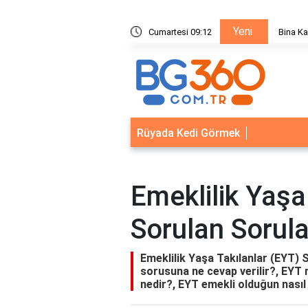
Yeni
ik Sistemleri: Akıllı Kilit ve Çelik Gövde Çözümleri
Cumartesi 09:12
Bina Ka
Rüyada Kedi Görmek
Emeklilik Yaşa
Sorulan Sorula
Emeklilik Yaşa Takılanlar (EYT) S
sorusuna ne cevap verilir?, EYT n
nedir?, EYT emekli olduğun nasıl 