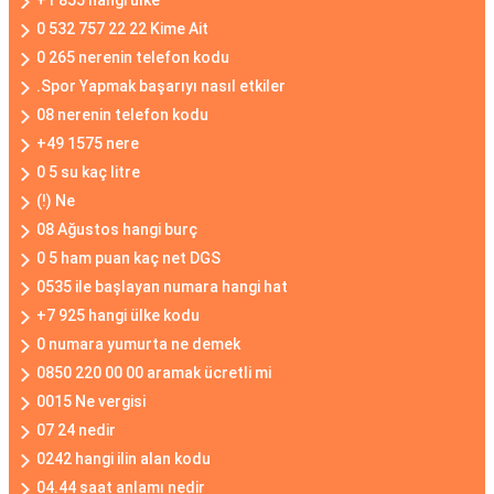
+1 855 hangi ülke
0 532 757 22 22 Kime Ait
0 265 nerenin telefon kodu
.Spor Yapmak başarıyı nasıl etkiler
08 nerenin telefon kodu
+49 1575 nere
0 5 su kaç litre
(!) Ne
08 Ağustos hangi burç
0 5 ham puan kaç net DGS
0535 ile başlayan numara hangi hat
+7 925 hangi ülke kodu
0 numara yumurta ne demek
0850 220 00 00 aramak ücretli mi
0015 Ne vergisi
07 24 nedir
0242 hangi ilin alan kodu
04.44 saat anlamı nedir