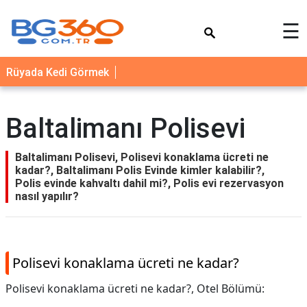
×
☰
YEMEK
Rüyada Kedi Görmek
TARİFLERİ
BİYOGRAFİ
Baltalimanı Polisevi
NEDİR
FAYDALARI
Baltalimanı Polisevi, Polisevi konaklama ücreti ne
kadar?, Baltalimanı Polis Evinde kimler kalabilir?,
SAĞLIK
Polis evinde kahvaltı dahil mi?, Polis evi rezervasyon
nasıl yapılır?
İLETİŞİM
Polisevi konaklama ücreti ne kadar?
Polisevi konaklama ücreti ne kadar?,
Otel Bölümü: