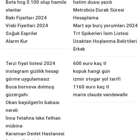
Beta hcg 0.100 olup hamile
hatim duası yazılı
olanlar
Metrobüs Durak Süresi
Rakı Fiyatları 2024
Hesaplama
Viski Fiyatları 2024
Mart ayı burç yorumları 2024
Soğuk Espriler
Trt Spikerleri İsim Listesi
Alarm Kur
Uzaktan Hoşlanma Belirtileri
Erkek
Terzi fiyat listesi 2024
600 euro kaç tl
instagram gizlilik hesap
kopuk hangi gün
görme uygulamasız
izmir otogar yol tarifi
Buca bornova dolmuş
1160 euro kaç tl
güzergahı
marie claude vandewalle
Okan bayülgen'in babası
nereli
İnna fetahna leke fethan
mübina
Karaman Devlet Hastanesi