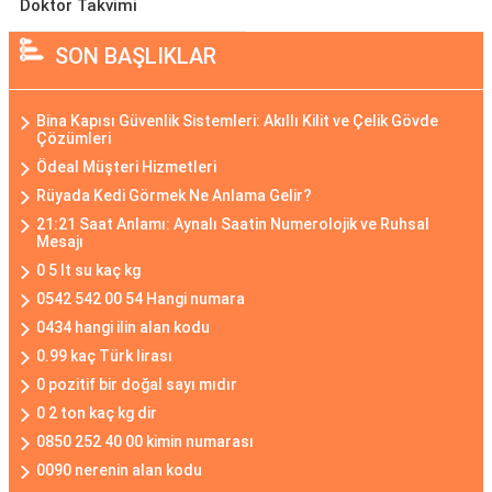
Doktor Takvimi
SON BAŞLIKLAR
Bina Kapısı Güvenlik Sistemleri: Akıllı Kilit ve Çelik Gövde
Çözümleri
Ödeal Müşteri Hizmetleri
Rüyada Kedi Görmek Ne Anlama Gelir?
21:21 Saat Anlamı: Aynalı Saatin Numerolojik ve Ruhsal
Mesajı
0 5 lt su kaç kg
0542 542 00 54 Hangi numara
0434 hangi ilin alan kodu
0.99 kaç Türk lirası
0 pozitif bir doğal sayı mıdır
0 2 ton kaç kg dir
0850 252 40 00 kimin numarası
0090 nerenin alan kodu