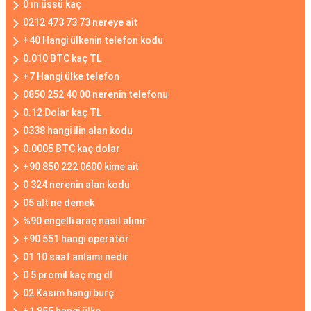
0 ın üssü kaç
0212 473 73 73 nereye ait
+40 Hangi ülkenin telefon kodu
0.010 BTC kaç TL
+7 Hangi ülke telefon
0850 252 40 00 nerenin telefonu
0.12 Dolar kaç TL
0338 hangi ilin alan kodu
0.0005 BTC kaç dolar
+90 850 222 0600 kime ait
0 324 nerenin alan kodu
05 alt ne demek
%90 engelli araç nasıl alınır
+90 551 hangi operatör
01 10 saat anlamı nedir
0 5 promil kaç mg dl
02 Kasım hangi burç