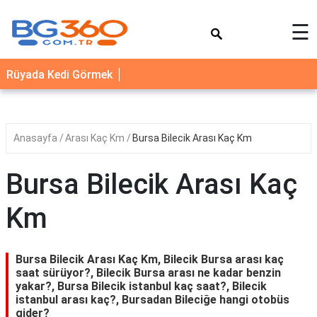
×
☰
YEMEK
Rüyada Kedi Görmek
TARİFLERİ
BİYOGRAFİ
NEDİR
Anasayfa
Arası Kaç Km
Bursa Bilecik Arası Kaç Km
FAYDALARI
Bursa Bilecik Arası Kaç
SAĞLIK
Km
İLETİŞİM
Bursa Bilecik Arası Kaç Km, Bilecik Bursa arası kaç
saat sürüyor?, Bilecik Bursa arası ne kadar benzin
yakar?, Bursa Bilecik istanbul kaç saat?, Bilecik
istanbul arası kaç?, Bursadan Bileciğe hangi otobüs
gider?