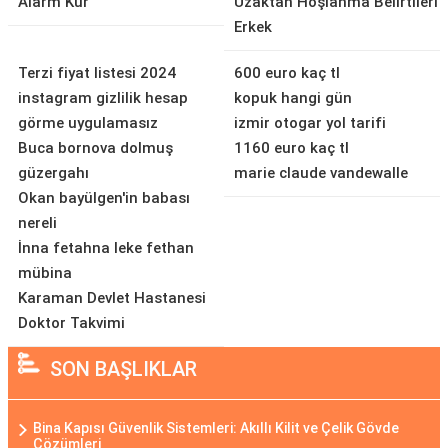
Alarm Kur
Uzaktan Hoşlanma Belirtileri
Erkek
Terzi fiyat listesi 2024
600 euro kaç tl
instagram gizlilik hesap
kopuk hangi gün
görme uygulamasız
izmir otogar yol tarifi
Buca bornova dolmuş
1160 euro kaç tl
güzergahı
marie claude vandewalle
Okan bayülgen'in babası
nereli
İnna fetahna leke fethan
mübina
Karaman Devlet Hastanesi
Doktor Takvimi
SON BAŞLIKLAR
Bina Kapısı Güvenlik Sistemleri: Akıllı Kilit ve Çelik Gövde
Çözümleri