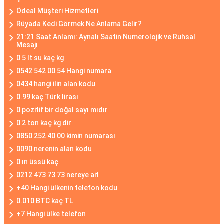
Ödeal Müşteri Hizmetleri
Rüyada Kedi Görmek Ne Anlama Gelir?
21:21 Saat Anlamı: Aynalı Saatin Numerolojik ve Ruhsal
Mesajı
0 5 lt su kaç kg
0542 542 00 54 Hangi numara
0434 hangi ilin alan kodu
0.99 kaç Türk lirası
0 pozitif bir doğal sayı mıdır
0 2 ton kaç kg dir
0850 252 40 00 kimin numarası
0090 nerenin alan kodu
0 ın üssü kaç
0212 473 73 73 nereye ait
+40 Hangi ülkenin telefon kodu
0.010 BTC kaç TL
+7 Hangi ülke telefon