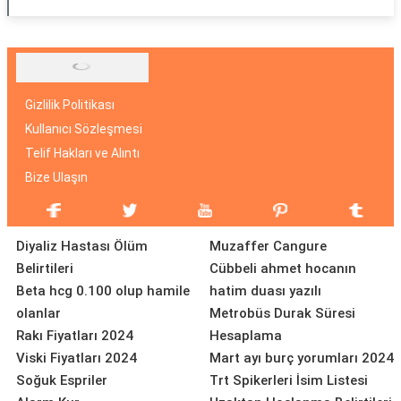
Gizlilik Politikası
Kullanıcı Sözleşmesi
Telif Hakları ve Alıntı
Bize Ulaşın
Diyaliz Hastası Ölüm
Muzaffer Cangure
Belirtileri
Cübbeli ahmet hocanın
Beta hcg 0.100 olup hamile
hatim duası yazılı
olanlar
Metrobüs Durak Süresi
Rakı Fiyatları 2024
Hesaplama
Viski Fiyatları 2024
Mart ayı burç yorumları 2024
Soğuk Espriler
Trt Spikerleri İsim Listesi