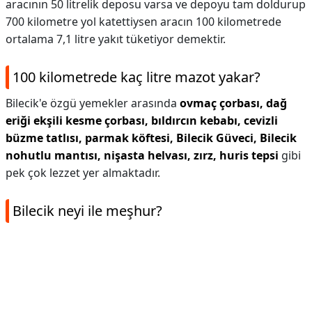
aracının 50 litrelik deposu varsa ve depoyu tam doldurup
700 kilometre yol katettiysen aracın 100 kilometrede
ortalama 7,1 litre yakıt tüketiyor demektir.
100 kilometrede kaç litre mazot yakar?
Bilecik'e özgü yemekler arasında
ovmaç çorbası, dağ
eriği ekşili kesme çorbası, bıldırcın kebabı, cevizli
büzme tatlısı, parmak köftesi, Bilecik Güveci, Bilecik
nohutlu mantısı, nişasta helvası, zırz, huris tepsi
gibi
pek çok lezzet yer almaktadır.
Bilecik neyi ile meşhur?