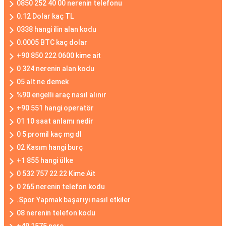
0850 252 40 00 nerenin telefonu
0.12 Dolar kaç TL
0338 hangi ilin alan kodu
0.0005 BTC kaç dolar
+90 850 222 0600 kime ait
0 324 nerenin alan kodu
05 alt ne demek
%90 engelli araç nasıl alınır
+90 551 hangi operatör
01 10 saat anlamı nedir
0 5 promil kaç mg dl
02 Kasım hangi burç
+1 855 hangi ülke
0 532 757 22 22 Kime Ait
0 265 nerenin telefon kodu
.Spor Yapmak başarıyı nasıl etkiler
08 nerenin telefon kodu