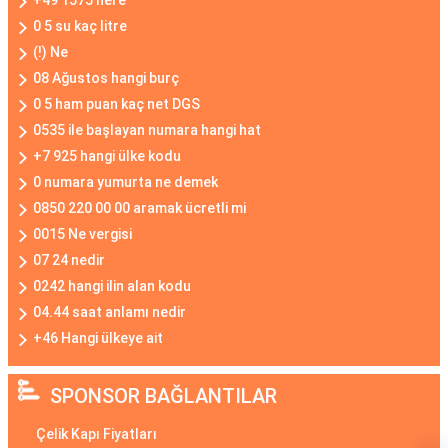
+49 1575 nere
0 5 su kaç litre
(!) Ne
08 Ağustos hangi burç
0 5 ham puan kaç net DGS
0535 ile başlayan numara hangi hat
+7 925 hangi ülke kodu
0 numara yumurta ne demek
0850 220 00 00 aramak ücretli mi
0015 Ne vergisi
07 24 nedir
0242 hangi ilin alan kodu
04.44 saat anlamı nedir
+46 Hangi ülkeye ait
SPONSOR BAĞLANTILAR
Çelik Kapı Fiyatları