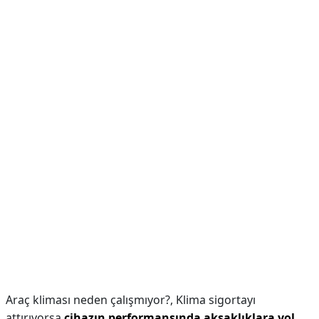
Araç kliması neden çalışmıyor?,
Klima sigortayı
attırıyorsa
cihazın performansında aksaklıklara yol