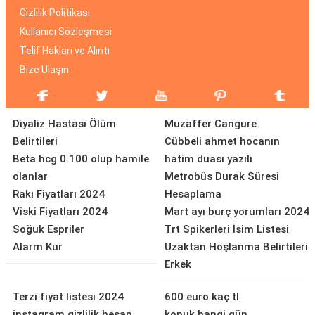
Gizlilik Politikası
Kullanıcı Sözleşmesi
Telif Hakları ve Alıntı
Bize Ulaşın
Diyaliz Hastası Ölüm
Muzaffer Cangure
Belirtileri
Cübbeli ahmet hocanın
Beta hcg 0.100 olup hamile
hatim duası yazılı
olanlar
Metrobüs Durak Süresi
Rakı Fiyatları 2024
Hesaplama
Viski Fiyatları 2024
Mart ayı burç yorumları 2024
Soğuk Espriler
Trt Spikerleri İsim Listesi
Alarm Kur
Uzaktan Hoşlanma Belirtileri
Erkek
Terzi fiyat listesi 2024
600 euro kaç tl
instagram gizlilik hesap
kopuk hangi gün