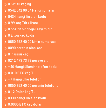
0 5 lt su kaç kg
0542 542 00 54 Hangi numara
0434 hangi ilin alan kodu
0.99 kaç Türk lirası
0 pozitif bir doğal sayı mıdır
0 2 ton kaç kg dir
0850 252 40 00 kimin numarası
0090 nerenin alan kodu
0 ın üssü kaç
0212 473 73 73 nereye ait
+40 Hangi ülkenin telefon kodu
0.010 BTC kaç TL
+7 Hangi ülke telefon
0850 252 40 00 nerenin telefonu
0.12 Dolar kaç TL
0338 hangi ilin alan kodu
0.0005 BTC kaç dolar