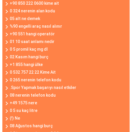
+90 850 222 0600 kime ait
0 324 nerenin alan kodu
05 alt ne demek
%90 engelli araç nasıl alınır
+90 551 hangi operatör
01 10 saat anlamı nedir
0 5 promil kaç mg dl
02 Kasım hangi burç
+1 855 hangi ülke
0 532 757 22 22 Kime Ait
0 265 nerenin telefon kodu
.Spor Yapmak başarıyı nasıl etkiler
08 nerenin telefon kodu
+49 1575 nere
0 5 su kaç litre
(!) Ne
08 Ağustos hangi burç