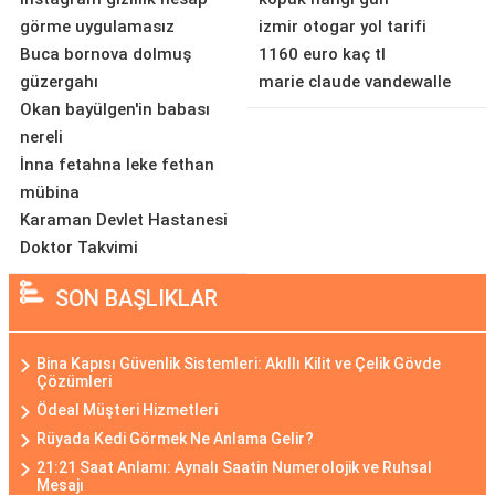
görme uygulamasız
izmir otogar yol tarifi
Buca bornova dolmuş
1160 euro kaç tl
güzergahı
marie claude vandewalle
Okan bayülgen'in babası
nereli
İnna fetahna leke fethan
mübina
Karaman Devlet Hastanesi
Doktor Takvimi
SON BAŞLIKLAR
Bina Kapısı Güvenlik Sistemleri: Akıllı Kilit ve Çelik Gövde
Çözümleri
Ödeal Müşteri Hizmetleri
Rüyada Kedi Görmek Ne Anlama Gelir?
21:21 Saat Anlamı: Aynalı Saatin Numerolojik ve Ruhsal
Mesajı