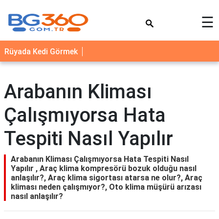
×
☰
YEMEK
Rüyada Kedi Görmek
TARİFLERİ
BİYOGRAFİ
Arabanın Kliması
NEDİR
Çalışmıyorsa Hata
FAYDALARI
SAĞLIK
Tespiti Nasıl Yapılır
İLETİŞİM
Arabanın Kliması Çalışmıyorsa Hata Tespiti Nasıl
Yapılır , Araç klima kompresörü bozuk olduğu nasıl
anlaşılır?, Araç klima sigortası atarsa ne olur?, Araç
kliması neden çalışmıyor?, Oto klima müşürü arızası
nasıl anlaşılır?