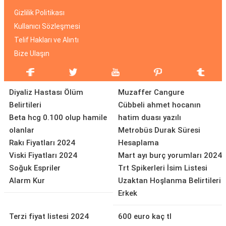
Gizlilik Politikası
Kullanıcı Sözleşmesi
Telif Hakları ve Alıntı
Bize Ulaşın
Diyaliz Hastası Ölüm
Muzaffer Cangure
Belirtileri
Cübbeli ahmet hocanın
Beta hcg 0.100 olup hamile
hatim duası yazılı
olanlar
Metrobüs Durak Süresi
Rakı Fiyatları 2024
Hesaplama
Viski Fiyatları 2024
Mart ayı burç yorumları 2024
Soğuk Espriler
Trt Spikerleri İsim Listesi
Alarm Kur
Uzaktan Hoşlanma Belirtileri
Erkek
Terzi fiyat listesi 2024
600 euro kaç tl