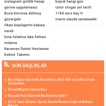
instagram gizlilik hesap
kopuk hangi gün
görme uygulamasız
izmir otogar yol tarifi
Buca bornova dolmuş
1160 euro kaç tl
güzergahı
marie claude vandewalle
Okan bayülgen'in babası
nereli
İnna fetahna leke fethan
mübina
Karaman Devlet Hastanesi
Doktor Takvimi
SON BAŞLIKLAR
Bina Kapısı Güvenlik Sistemleri: Akıllı Kilit ve Çelik Gövde
Çözümleri
Ödeal Müşteri Hizmetleri
Rüyada Kedi Görmek Ne Anlama Gelir?
21:21 Saat Anlamı: Aynalı Saatin Numerolojik ve Ruhsal
Mesajı