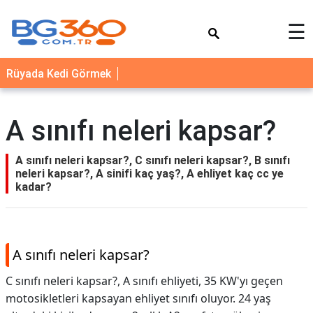
×
☰
YEMEK
Rüyada Kedi Görmek
TARİFLERİ
BİYOGRAFİ
A sınıfı neleri kapsar?
NEDİR
FAYDALARI
A sınıfı neleri kapsar?, C sınıfı neleri kapsar?, B sınıfı
neleri kapsar?, A sinifi kaç yaş?, A ehliyet kaç cc ye
SAĞLIK
kadar?
İLETİŞİM
A sınıfı neleri kapsar?
C sınıfı neleri kapsar?, A sınıfı ehliyeti, 35 KW'yı geçen
motosikletleri kapsayan ehliyet sınıfı oluyor. 24 yaş