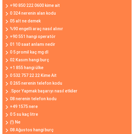
+90 850 222 0600 kime ait
0 324 nerenin alan kodu
05 alt ne demek
%90 engelli araç nasıl alınır
+90 551 hangi operatör
01 10 saat anlamı nedir
0 5 promil kaç mg dl
02 Kasım hangi burç
+1 855 hangi ülke
0 532 757 22 22 Kime Ait
0 265 nerenin telefon kodu
.Spor Yapmak başarıyı nasıl etkiler
08 nerenin telefon kodu
+49 1575 nere
0 5 su kaç litre
(!) Ne
08 Ağustos hangi burç