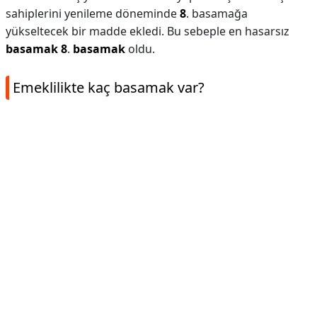
sahiplerini yenileme döneminde
8
. basamağa
yükseltecek bir madde ekledi. Bu sebeple en hasarsız
basamak 8
.
basamak
oldu.
Emeklilikte kaç basamak var?