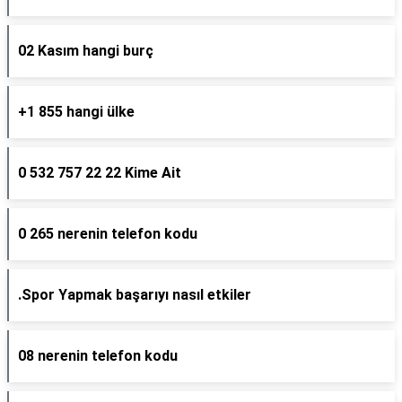
02 Kasım hangi burç
+1 855 hangi ülke
0 532 757 22 22 Kime Ait
0 265 nerenin telefon kodu
.Spor Yapmak başarıyı nasıl etkiler
08 nerenin telefon kodu