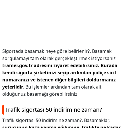
Sigortada basamak neye göre belirlenir?,
Basamak
sorgulamayı tam olarak gerçekleştirmek istiyorsanız
tramer.gov.tr adresini ziyaret edebilirsiniz.
Burada
kendi sigorta şirketinizi seçip ardından poliçe sicil
numaranızı ve istenen diğer bilgileri doldurmanız
yeterlidir
. Bu işlemler ardından tam olarak ait
olduğunuz basamağı görebilirsiniz.
Trafik sigortası 50 indirim ne zaman?
Trafik sigortası 50 indirim ne zaman?,
Basamaklar,
sürücünün kaza yapma eğilimine, trafikte ne kadar