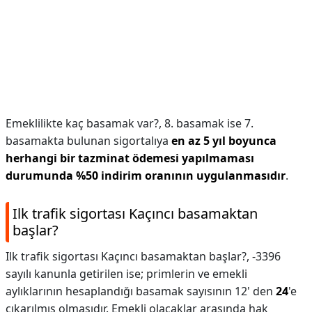
Emeklilikte kaç basamak var?,
8. basamak ise 7.
basamakta bulunan sigortalıya
en az 5 yıl boyunca
herhangi bir tazminat ödemesi yapılmaması
durumunda %50 indirim oranının uygulanmasıdır
.
Ilk trafik sigortası Kaçıncı basamaktan
başlar?
Ilk trafik sigortası Kaçıncı basamaktan başlar?,
-3396
sayılı kanunla getirilen ise; primlerin ve emekli
aylıklarının hesaplandığı basamak sayısının 12' den
24
'e
çıkarılmış olmasıdır. Emekli olacaklar arasında hak