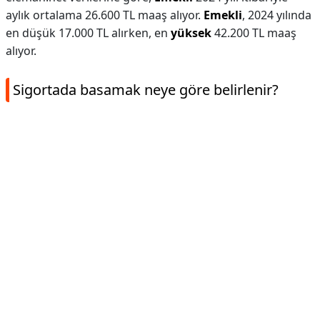
aylık ortalama 26.600 TL maaş alıyor.
Emekli
, 2024 yılında
en düşük 17.000 TL alırken, en
yüksek
42.200 TL maaş
alıyor.
Sigortada basamak neye göre belirlenir?