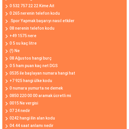
0 532 757 22 22 Kime Ait
0 265 nerenin telefon kodu
.Spor Yapmak başarıyı nasıl etkiler
08 nerenin telefon kodu
+49 1575 nere
0 5 su kaç litre
(!) Ne
08 Ağustos hangi burç
0 5 ham puan kaç net DGS
0535 ile başlayan numara hangi hat
+7 925 hangi ülke kodu
0 numara yumurta ne demek
0850 220 00 00 aramak ücretli mi
0015 Ne vergisi
07 24 nedir
0242 hangi ilin alan kodu
04.44 saat anlamı nedir