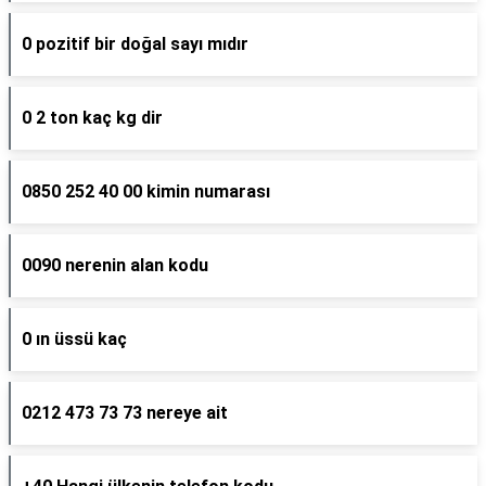
0 pozitif bir doğal sayı mıdır
0 2 ton kaç kg dir
0850 252 40 00 kimin numarası
0090 nerenin alan kodu
0 ın üssü kaç
0212 473 73 73 nereye ait