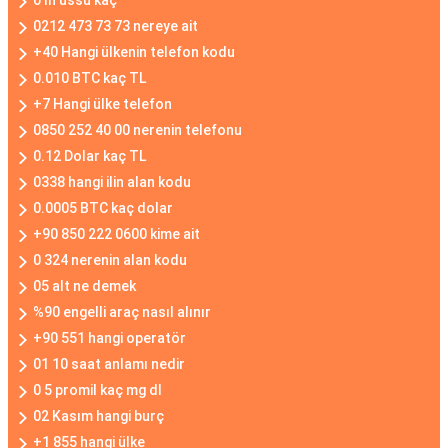
0 ın üssü kaç
0212 473 73 73 nereye ait
+40 Hangi ülkenin telefon kodu
0.010 BTC kaç TL
+7 Hangi ülke telefon
0850 252 40 00 nerenin telefonu
0.12 Dolar kaç TL
0338 hangi ilin alan kodu
0.0005 BTC kaç dolar
+90 850 222 0600 kime ait
0 324 nerenin alan kodu
05 alt ne demek
%90 engelli araç nasıl alınır
+90 551 hangi operatör
01 10 saat anlamı nedir
0 5 promil kaç mg dl
02 Kasım hangi burç
+1 855 hangi ülke