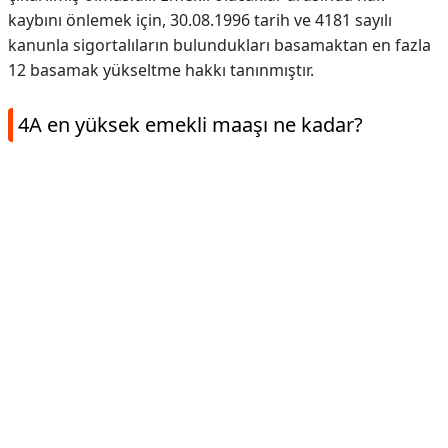
kaybını önlemek için, 30.08.1996 tarih ve 4181 sayılı
kanunla sigortalıların bulundukları basamaktan en fazla
12 basamak yükseltme hakkı tanınmıştır.
4A en yüksek emekli maaşı ne kadar?