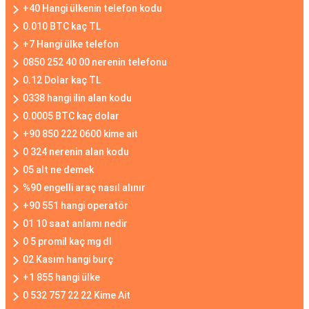
+40 Hangi ülkenin telefon kodu
0.010 BTC kaç TL
+7 Hangi ülke telefon
0850 252 40 00 nerenin telefonu
0.12 Dolar kaç TL
0338 hangi ilin alan kodu
0.0005 BTC kaç dolar
+90 850 222 0600 kime ait
0 324 nerenin alan kodu
05 alt ne demek
%90 engelli araç nasıl alınır
+90 551 hangi operatör
01 10 saat anlamı nedir
0 5 promil kaç mg dl
02 Kasım hangi burç
+1 855 hangi ülke
0 532 757 22 22 Kime Ait