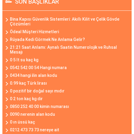
SON BAŞLIKLAR
Bina Kapısı Güvenlik Sistemleri: Akıllı Kilit ve Çelik Gövde
Çözümleri
Ödeal Müşteri Hizmetleri
Rüyada Kedi Görmek Ne Anlama Gelir?
21:21 Saat Anlamı: Aynalı Saatin Numerolojik ve Ruhsal
Mesajı
0 5 lt su kaç kg
0542 542 00 54 Hangi numara
0434 hangi ilin alan kodu
0.99 kaç Türk lirası
0 pozitif bir doğal sayı mıdır
0 2 ton kaç kg dir
0850 252 40 00 kimin numarası
0090 nerenin alan kodu
0 ın üssü kaç
0212 473 73 73 nereye ait