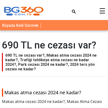
×
☰
YEMEK
Rüyada Kedi Görmek
TARİFLERİ
BİYOGRAFİ
690 TL ne cezası var?
NEDİR
FAYDALARI
690 TL ne cezası var?, Makas atma cezası 2024 ne
kadar?, Trafiği tehlikeye atma cezası ne kadar
SAĞLIK
2024?, Park cezası 2024 ne kadar?, 2024 ters yön
cezası ne kadar?
İLETİŞİM
Makas atma cezası 2024 ne kadar?
Makas atma cezası 2024 ne kadar?,
Makas Atma Cezası