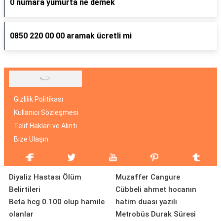
0 numara yumurta ne demek
0850 220 00 00 aramak ücretli mi
Gizlilik Politikası
Kullanıcı Sözleşmesi
Telif Hakları ve Alıntı
Bize Ulaşın
Diyaliz Hastası Ölüm
Muzaffer Cangure
Belirtileri
Cübbeli ahmet hocanın
Beta hcg 0.100 olup hamile
hatim duası yazılı
olanlar
Metrobüs Durak Süresi