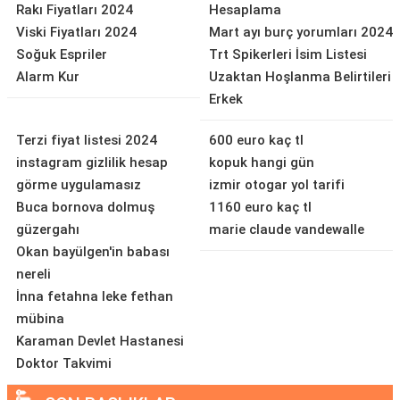
Rakı Fiyatları 2024
Hesaplama
Viski Fiyatları 2024
Mart ayı burç yorumları 2024
Soğuk Espriler
Trt Spikerleri İsim Listesi
Alarm Kur
Uzaktan Hoşlanma Belirtileri
Erkek
Terzi fiyat listesi 2024
600 euro kaç tl
instagram gizlilik hesap
kopuk hangi gün
görme uygulamasız
izmir otogar yol tarifi
Buca bornova dolmuş
1160 euro kaç tl
güzergahı
marie claude vandewalle
Okan bayülgen'in babası
nereli
İnna fetahna leke fethan
mübina
Karaman Devlet Hastanesi
Doktor Takvimi