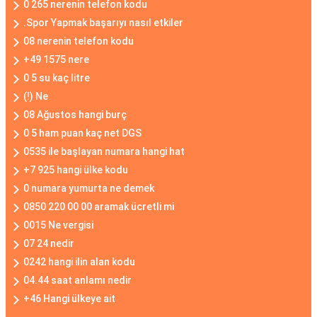
0 265 nerenin telefon kodu
.Spor Yapmak başarıyı nasıl etkiler
08 nerenin telefon kodu
+49 1575 nere
0 5 su kaç litre
(!) Ne
08 Ağustos hangi burç
0 5 ham puan kaç net DGS
0535 ile başlayan numara hangi hat
+7 925 hangi ülke kodu
0 numara yumurta ne demek
0850 220 00 00 aramak ücretli mi
0015 Ne vergisi
07 24 nedir
0242 hangi ilin alan kodu
04.44 saat anlamı nedir
+46 Hangi ülkeye ait