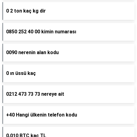
0 2 ton kaç kg dir
0850 252 40 00 kimin numarası
0090 nerenin alan kodu
0 ın üssü kaç
0212 473 73 73 nereye ait
+40 Hangi ülkenin telefon kodu
0.010 BTC kaç TL