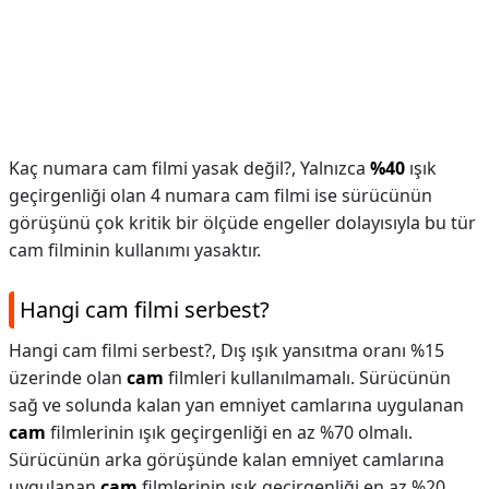
Kaç numara cam filmi yasak değil?,
Yalnızca
%40
ışık
geçirgenliği olan 4 numara cam filmi ise sürücünün
görüşünü çok kritik bir ölçüde engeller dolayısıyla bu tür
cam filminin kullanımı yasaktır.
Hangi cam filmi serbest?
Hangi cam filmi serbest?,
Dış ışık yansıtma oranı %15
üzerinde olan
cam
filmleri kullanılmamalı. Sürücünün
sağ ve solunda kalan yan emniyet camlarına uygulanan
cam
filmlerinin ışık geçirgenliği en az %70 olmalı.
Sürücünün arka görüşünde kalan emniyet camlarına
uygulanan
cam
filmlerinin ışık geçirgenliği en az %20