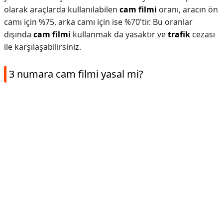
olarak araçlarda kullanılabilen
cam filmi
oranı, aracın ön
camı için %75, arka camı için ise %70'tir. Bu oranlar
dışında
cam filmi
kullanmak da yasaktır ve
trafik
cezası
ile karşılaşabilirsiniz.
3 numara cam filmi yasal mi?