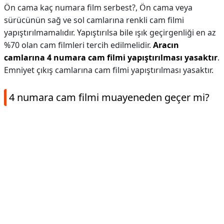
Ön cama kaç numara film serbest?,
Ön cama veya
sürücünün sağ ve sol camlarına renkli cam filmi
yapıştırılmamalıdır. Yapıştırılsa bile ışık geçirgenliği en az
%70 olan cam filmleri tercih edilmelidir.
Aracın
camlarına 4 numara cam filmi yapıştırılması yasaktır
.
Emniyet çıkış camlarına cam filmi yapıştırılması yasaktır.
4 numara cam filmi muayeneden geçer mi?