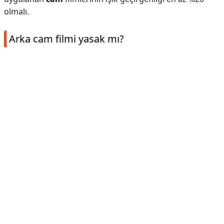
olmalı.
Arka cam filmi yasak mı?