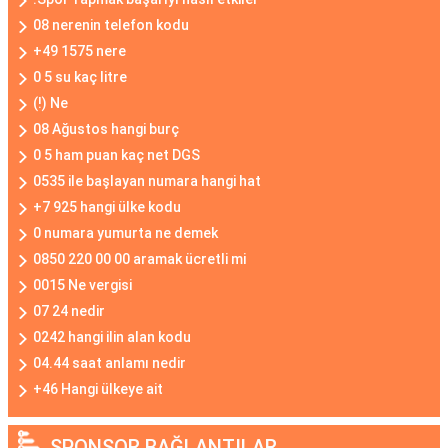
08 nerenin telefon kodu
+49 1575 nere
0 5 su kaç litre
(!) Ne
08 Ağustos hangi burç
0 5 ham puan kaç net DGS
0535 ile başlayan numara hangi hat
+7 925 hangi ülke kodu
0 numara yumurta ne demek
0850 220 00 00 aramak ücretli mi
0015 Ne vergisi
07 24 nedir
0242 hangi ilin alan kodu
04.44 saat anlamı nedir
+46 Hangi ülkeye ait
SPONSOR BAĞLANTILAR