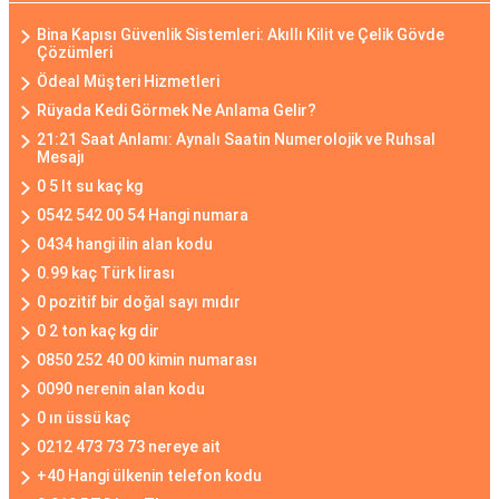
Bina Kapısı Güvenlik Sistemleri: Akıllı Kilit ve Çelik Gövde
Çözümleri
Ödeal Müşteri Hizmetleri
Rüyada Kedi Görmek Ne Anlama Gelir?
21:21 Saat Anlamı: Aynalı Saatin Numerolojik ve Ruhsal
Mesajı
0 5 lt su kaç kg
0542 542 00 54 Hangi numara
0434 hangi ilin alan kodu
0.99 kaç Türk lirası
0 pozitif bir doğal sayı mıdır
0 2 ton kaç kg dir
0850 252 40 00 kimin numarası
0090 nerenin alan kodu
0 ın üssü kaç
0212 473 73 73 nereye ait
+40 Hangi ülkenin telefon kodu