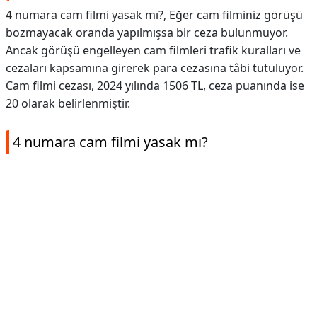
4 numara cam filmi yasak mı?, Eğer cam filminiz görüşü
bozmayacak oranda yapılmışsa bir ceza bulunmuyor.
Ancak görüşü engelleyen cam filmleri trafik kuralları ve
cezaları kapsamına girerek para cezasına tâbi tutuluyor.
Cam filmi cezası, 2024 yılında 1506 TL, ceza puanında ise
20 olarak belirlenmiştir.
4 numara cam filmi yasak mı?