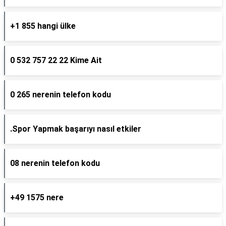
+1 855 hangi ülke
0 532 757 22 22 Kime Ait
0 265 nerenin telefon kodu
.Spor Yapmak başarıyı nasıl etkiler
08 nerenin telefon kodu
+49 1575 nere