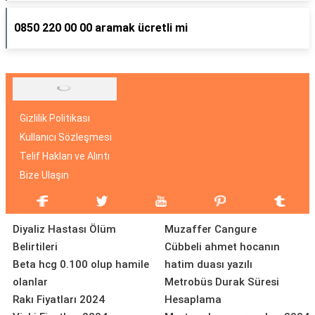
0850 220 00 00 aramak ücretli mi
Gizlilik Politikası
Kullanıcı Sözleşmesi
Telif Hakları ve Alıntı
Bize Ulaşın
Diyaliz Hastası Ölüm
Muzaffer Cangure
Belirtileri
Cübbeli ahmet hocanın
Beta hcg 0.100 olup hamile
hatim duası yazılı
olanlar
Metrobüs Durak Süresi
Rakı Fiyatları 2024
Hesaplama