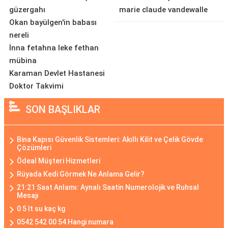
güzergahı
marie claude vandewalle
Okan bayülgen'in babası
nereli
İnna fetahna leke fethan
mübina
Karaman Devlet Hastanesi
Doktor Takvimi
SON BAŞLIKLAR
Bina Kapısı Güvenlik Sistemleri: Akıllı Kilit ve Çelik Gövde
Çözümleri
Ödeal Müşteri Hizmetleri
Rüyada Kedi Görmek Ne Anlama Gelir?
21:21 Saat Anlamı: Aynalı Saatin Numerolojik ve Ruhsal
Mesajı
0 5 lt su kaç kg
0542 542 00 54 Hangi numara