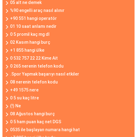
05 alt ne demek
%90 engelli araç nasıl alınır
+90 551 hangi operatör
01 10 saat anlamı nedir
0 5 promil kaç mg dl
02 Kasım hangi burç
+1 855 hangi ülke
0 532 757 22 22 Kime Ait
0 265 nerenin telefon kodu
.Spor Yapmak başarıyı nasıl etkiler
08 nerenin telefon kodu
+49 1575 nere
0 5 su kaç litre
(!) Ne
08 Ağustos hangi burç
0 5 ham puan kaç net DGS
0535 ile başlayan numara hangi hat