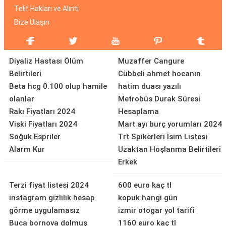
Telif Hakları ve Alıntı
Bize Ulaşın
Diyaliz Hastası Ölüm
Muzaffer Cangure
Belirtileri
Cübbeli ahmet hocanın
Beta hcg 0.100 olup hamile
hatim duası yazılı
olanlar
Metrobüs Durak Süresi
Rakı Fiyatları 2024
Hesaplama
Viski Fiyatları 2024
Mart ayı burç yorumları 2024
Soğuk Espriler
Trt Spikerleri İsim Listesi
Alarm Kur
Uzaktan Hoşlanma Belirtileri
Erkek
Terzi fiyat listesi 2024
600 euro kaç tl
instagram gizlilik hesap
kopuk hangi gün
görme uygulamasız
izmir otogar yol tarifi
Buca bornova dolmuş
1160 euro kaç tl