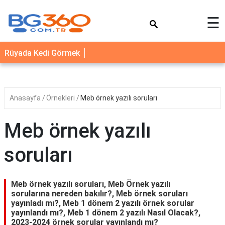
×
☰
YEMEK
Rüyada Kedi Görmek
TARİFLERİ
BİYOGRAFİ
NEDİR
Anasayfa
Örnekleri
Meb örnek yazılı soruları
FAYDALARI
Meb örnek yazılı
SAĞLIK
soruları
İLETİŞİM
Meb örnek yazılı soruları, Meb Örnek yazılı
sorularına nereden bakılır?, Meb örnek soruları
yayınladı mı?, Meb 1 dönem 2 yazılı örnek sorular
yayınlandı mı?, Meb 1 dönem 2 yazılı Nasıl Olacak?,
2023-2024 örnek sorular yayınlandı mı?