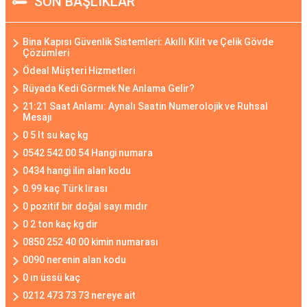
SON BAŞLIKLAR
Bina Kapısı Güvenlik Sistemleri: Akıllı Kilit ve Çelik Gövde
Çözümleri
Ödeal Müşteri Hizmetleri
Rüyada Kedi Görmek Ne Anlama Gelir?
21:21 Saat Anlamı: Aynalı Saatin Numerolojik ve Ruhsal
Mesajı
0 5 lt su kaç kg
0542 542 00 54 Hangi numara
0434 hangi ilin alan kodu
0.99 kaç Türk lirası
0 pozitif bir doğal sayı mıdır
0 2 ton kaç kg dir
0850 252 40 00 kimin numarası
0090 nerenin alan kodu
0 ın üssü kaç
0212 473 73 73 nereye ait