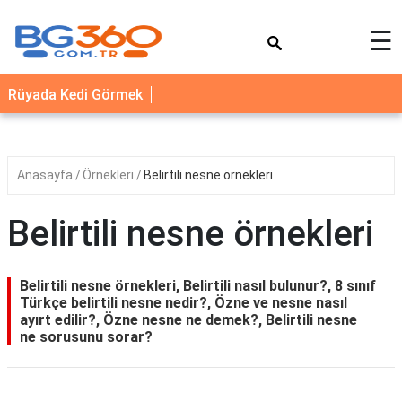
×
☰
YEMEK
Rüyada Kedi Görmek
TARİFLERİ
BİYOGRAFİ
NEDİR
Anasayfa
Örnekleri
Belirtili nesne örnekleri
FAYDALARI
Belirtili nesne örnekleri
SAĞLIK
İLETİŞİM
Belirtili nesne örnekleri, Belirtili nasıl bulunur?, 8 sınıf
Türkçe belirtili nesne nedir?, Özne ve nesne nasıl
ayırt edilir?, Özne nesne ne demek?, Belirtili nesne
ne sorusunu sorar?