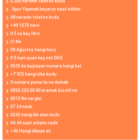
0 265 nerenin telefon kodu
.Spor Yapmak başarıyı nasıl etkiler
08 nerenin telefon kodu
+49 1575 nere
0 5 su kaç litre
(!) Ne
08 Ağustos hangi burç
0 5 ham puan kaç net DGS
0535 ile başlayan numara hangi hat
+7 925 hangi ülke kodu
0 numara yumurta ne demek
0850 220 00 00 aramak ücretli mi
0015 Ne vergisi
07 24 nedir
0242 hangi ilin alan kodu
04.44 saat anlamı nedir
+46 Hangi ülkeye ait