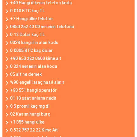
+40 Hangi ülkenin telefon kodu
0.010 BTC kaç TL
+7 Hangi ülke telefon
0850 252 40 00 nerenin telefonu
0.12 Dolar kaç TL
0338 hangi ilin alan kodu
0.0005 BTC kaç dolar
+90 850 222 0600 kime ait
0 324 nerenin alan kodu
05 alt ne demek
%90 engelli araç nasıl alınır
+90 551 hangi operatör
01 10 saat anlamı nedir
0 5 promil kaç mg dl
02 Kasım hangi burç
+1 855 hangi ülke
0 532 757 22 22 Kime Ait