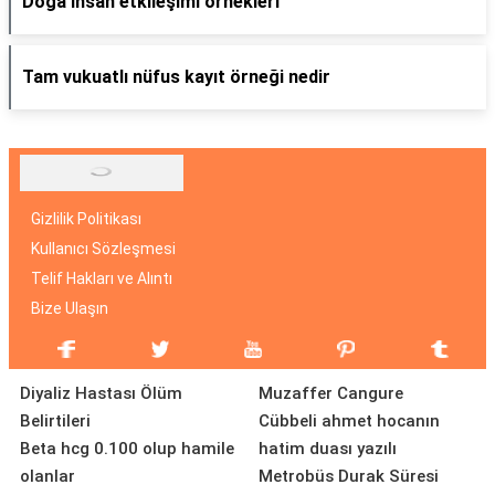
Doğa insan etkileşimi örnekleri
Tam vukuatlı nüfus kayıt örneği nedir
Gizlilik Politikası
Kullanıcı Sözleşmesi
Telif Hakları ve Alıntı
Bize Ulaşın
Diyaliz Hastası Ölüm
Muzaffer Cangure
Belirtileri
Cübbeli ahmet hocanın
Beta hcg 0.100 olup hamile
hatim duası yazılı
olanlar
Metrobüs Durak Süresi