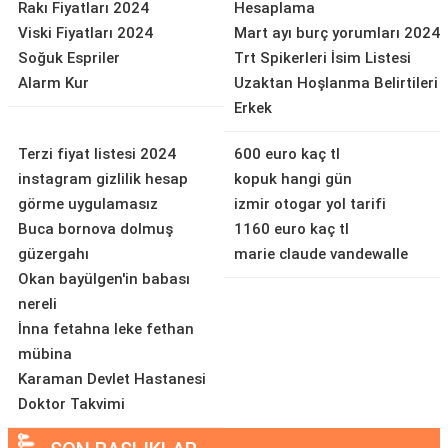
Rakı Fiyatları 2024
Hesaplama
Viski Fiyatları 2024
Mart ayı burç yorumları 2024
Soğuk Espriler
Trt Spikerleri İsim Listesi
Alarm Kur
Uzaktan Hoşlanma Belirtileri
Erkek
Terzi fiyat listesi 2024
600 euro kaç tl
instagram gizlilik hesap
kopuk hangi gün
görme uygulamasız
izmir otogar yol tarifi
Buca bornova dolmuş
1160 euro kaç tl
güzergahı
marie claude vandewalle
Okan bayülgen'in babası
nereli
İnna fetahna leke fethan
mübina
Karaman Devlet Hastanesi
Doktor Takvimi