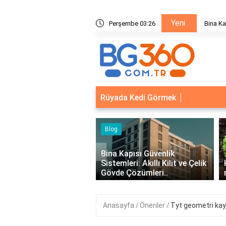
Yeni
ik Sistemleri: Akıllı Kilit ve Çelik Gövde Çözümleri
Perşembe 03:26
Bina Ka
Rüyada Kedi Görmek
‹
Kapısı Güvenlik
leri: Akıllı Kilit ve Çelik
Kıvırcık Marul mu, Düz Marul
 Çözümleri..
mu Daha Faydalı?
Anasayfa
Öneriler
Tyt geometri kayn