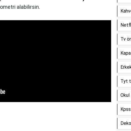
metri alabilirsin.
Kahve
Netfl
Tv ön
Kapat
Erkek
Tyt t
Okul 
Kpss 
Dekor