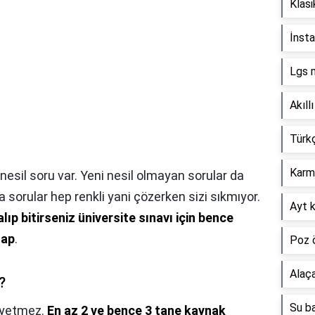
Klasi
İnsta
Lgs m
Akıll
Türkç
Karma
nesil soru var. Yeni nesil olmayan sorular da
a sorular hep renkli yani çözerken sizi sıkmıyor.
Ayt k
lıp bitirseniz üniversite sınavı için bence
tap
.
Poz ö
Alaça
?
Su ba
 yetmez.
En az 2 ve bence 3 tane kaynak