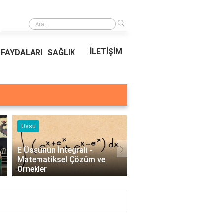
›
Ödeal Müşteri Hizmetleri
İLETİŞİM
FAYDALARI
SAĞLIK
Örnekleri
Blog
›
Profesyonel Kurumsal Mail
Bina Kapısı Güvenlik
Örnekleri - İşletmeler İçin
Sistemleri: Akıllı Kilit v
Etkili İletişim..
Gövde Çözümleri..