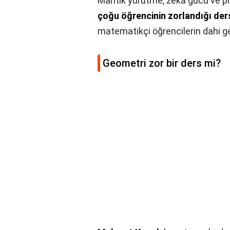
Mantık yürütme, zeka gücü ve p
çoğu öğrencinin zorlandığı ders
matematikçi öğrencilerin dahi g
Geometri zor bir ders mi?