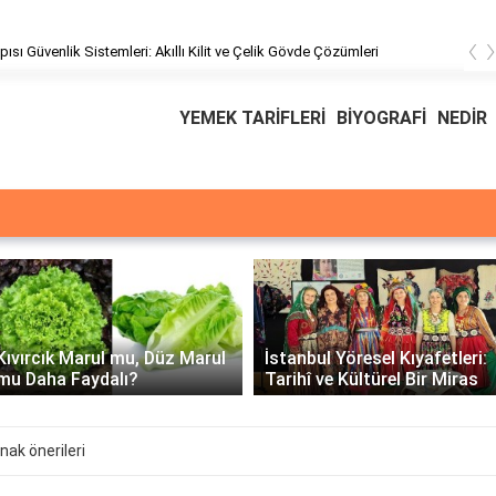
‹
pısı Güvenlik Sistemleri: Akıllı Kilit ve Çelik Gövde Çözümleri
YEMEK TARİFLERİ
BİYOGRAFİ
NEDİR
Üssü
E Üssünün İntegrali -
İstanbul Yöresel Kıyafetleri:
Matematiksel Çözüm ve
Tarihî ve Kültürel Bir Miras
Örnekler
ak önerileri