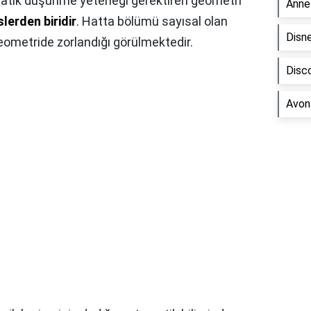
ratik düşünme yeteneği gerektiren geometri
Annel
lerden biridir
. Hatta bölümü sayısal olan
Disne
eometride zorlandığı görülmektedir.
Disco
Avon 