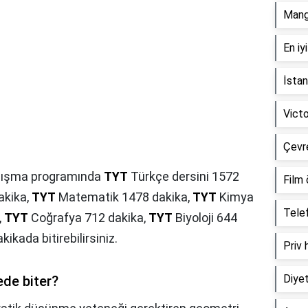
Manga
En iyi
İstan
Victo
Çevre
çalışma programında
TYT
Türkçe dersini 1572
Film 
akika,
TYT
Matematik 1478 dakika,
TYT
Kimya
Telef
,
TYT
Coğrafya 712 dakika,
TYT
Biyoloji 644
ikada bitirebilirsiniz.
Priv 
Diyet
de biter?