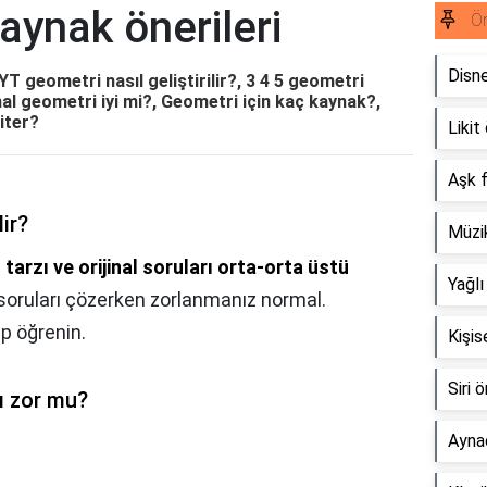
aynak önerileri
Ön
Disne
T geometri nasıl geliştirilir?, 3 4 5 geometri
al geometri iyi mi?, Geometri için kaç kaynak?,
iter?
Likit 
Aşk f
lir?
Müzik
arzı ve orijinal soruları orta-orta üstü
Yağlı
 soruları çözerken zorlanmanız normal.
p öğrenin.
Kişis
Siri 
ı zor mu?
Aynad