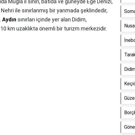
uda Muğla il sınırı, batıda ve güneyde Ege Denizi,
hri ile sınırlanmış bir yarımada şeklindedir,
Soma 
.
Aydın
sınırları içinde yer alan Didim,
Nusay
0 km uzaklıkta önemli bir turizm merkezidir.
İnebo
Tarak
Didim
Keçiö
Güzel
Borçk
Gönen