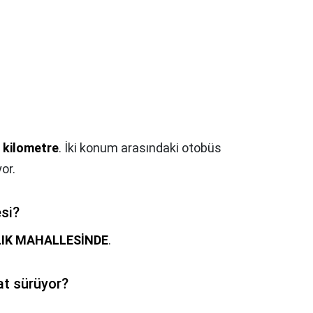
 kilometre
. İki konum arasındaki otobüs
or.
esi?
IK MAHALLESİNDE
.
at sürüyor?