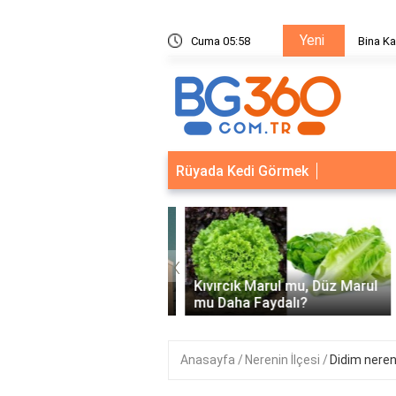
Yeni
Bina Kapısı Güvenlik Sistemleri: Akıllı Kilit ve Çelik Gövde Çözümleri
Cuma 05:58
Rüyada Kedi Görmek
‹
Kapısı Güvenlik
leri: Akıllı Kilit ve Çelik
Kıvırcık Marul mu, Düz Marul
 Çözümleri..
mu Daha Faydalı?
Anasayfa
Nerenin İlçesi
Didim nereni