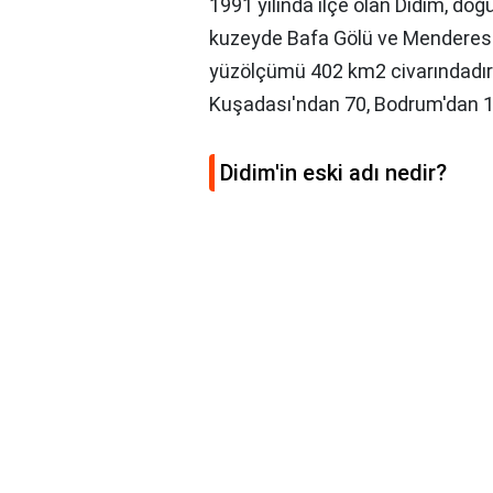
1991 yılında ilçe olan Didim, doğ
kuzeyde Bafa Gölü ve Menderes Ne
yüzölçümü 402 km2 civarındadır
Kuşadası'ndan 70, Bodrum'dan 11
Didim'in eski adı nedir?