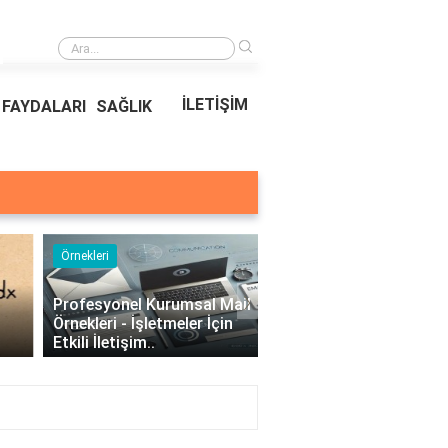
›
Ödeal Müşteri Hizmetleri
İLETİŞİM
FAYDALARI
SAĞLIK
Örnekleri
Blog
›
Profesyonel Kurumsal Mail
Bina Kapısı Güvenlik
Örnekleri - İşletmeler İçin
Sistemleri: Akıllı Kilit v
Etkili İletişim..
Gövde Çözümleri..