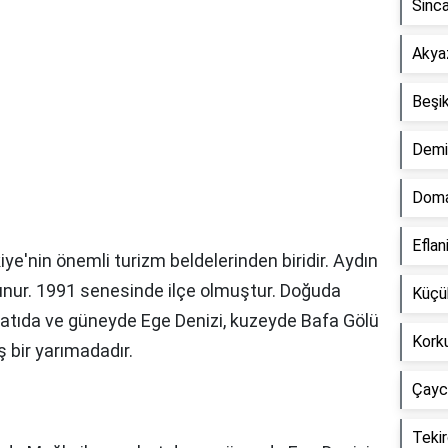
Sinca
Akyaz
Beşik
Demir
Doma
Eflan
iye'nin önemli turizm beldelerinden biridir. Aydın
nur. 1991 senesinde ilçe olmuştur. Doğuda
Küçük
, batıda ve güneyde Ege Denizi, kuzeyde Bafa Gölü
Korku
ş bir yarımadadır.
Çaycu
Tekir