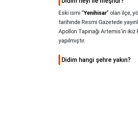
Didim neyi ile meşhur?
Eski ismi “
Yenihisar
” olan ilçe, 
tarihinde Resmi Gazetede yayınla
Apollon Tapınağı Artemis'in ikiz 
yapılmıştır.
Didim hangi şehre yakın?