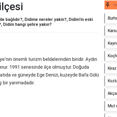
ilçesi
Ne
Burha
ile bağlıdır?, Didime nereler yakin?, Didim'in eski
?, Didim hangi şehre yakın?
Karsu
Kayna
Koçhi
iye'nin önemli turizm beldelerinden biridir. Aydın
nur. 1991 senesinde ilçe olmuştur. Doğuda
Kiraz
, batıda ve güneyde Ege Denizi, kuzeyde Bafa Gölü
Kozlu
ş bir yarımadadır.
Akçay
Mut n