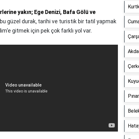
Kurtk
rlerine yakın; Ege Denizi, Bafa Gölü ve
bu güzel durak, tarihi ve turistik bir tatil yapmak
Cuma
idim'e gitmek için pek çok farklı yol var.
Çarşa
Akdağ
Çerke
Kuyuc
Pınar
Belek
Hatay