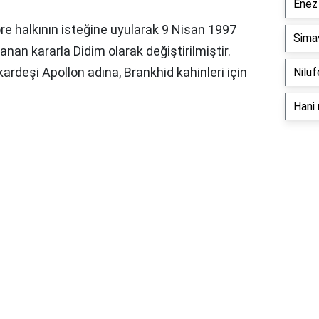
Enez 
yöre halkının isteğine uyularak 9 Nisan 1997
Simav
nan kararla Didim olarak değiştirilmiştir.
kardeşi Apollon adına, Brankhid kahinleri için
Nilüf
Hani 