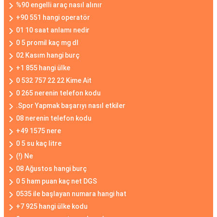
%90 engelli araç nasıl alınır
+90 551 hangi operatör
01 10 saat anlamı nedir
0 5 promil kaç mg dl
02 Kasım hangi burç
+1 855 hangi ülke
0 532 757 22 22 Kime Ait
0 265 nerenin telefon kodu
.Spor Yapmak başarıyı nasıl etkiler
08 nerenin telefon kodu
+49 1575 nere
0 5 su kaç litre
(!) Ne
08 Ağustos hangi burç
0 5 ham puan kaç net DGS
0535 ile başlayan numara hangi hat
+7 925 hangi ülke kodu