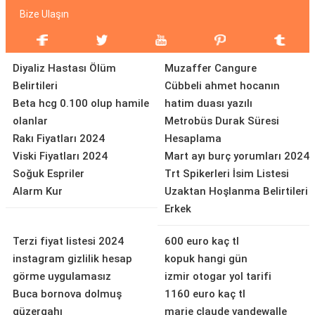
Bize Ulaşın
Diyaliz Hastası Ölüm
Muzaffer Cangure
Belirtileri
Cübbeli ahmet hocanın
Beta hcg 0.100 olup hamile
hatim duası yazılı
olanlar
Metrobüs Durak Süresi
Rakı Fiyatları 2024
Hesaplama
Viski Fiyatları 2024
Mart ayı burç yorumları 2024
Soğuk Espriler
Trt Spikerleri İsim Listesi
Alarm Kur
Uzaktan Hoşlanma Belirtileri
Erkek
Terzi fiyat listesi 2024
600 euro kaç tl
instagram gizlilik hesap
kopuk hangi gün
görme uygulamasız
izmir otogar yol tarifi
Buca bornova dolmuş
1160 euro kaç tl
güzergahı
marie claude vandewalle