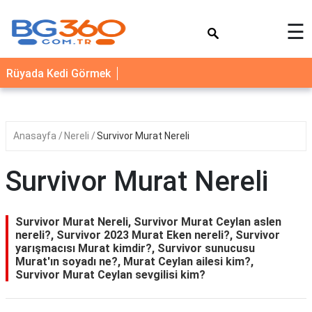
×
☰
YEMEK
Rüyada Kedi Görmek
TARİFLERİ
BİYOGRAFİ
NEDİR
Anasayfa
Nereli
Survivor Murat Nereli
FAYDALARI
Survivor Murat Nereli
SAĞLIK
İLETİŞİM
Survivor Murat Nereli, Survivor Murat Ceylan aslen
nereli?, Survivor 2023 Murat Eken nereli?, Survivor
yarışmacısı Murat kimdir?, Survivor sunucusu
Murat'ın soyadı ne?, Murat Ceylan ailesi kim?,
Survivor Murat Ceylan sevgilisi kim?