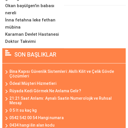
Okan bayülgen'in babası
nereli
İnna fetahna leke fethan
mübina
Karaman Devlet Hastanesi
Doktor Takvimi
SON BAŞLIKLAR
Bina Kapısı Güvenlik Sistemleri: Akıllı Kilit ve Çelik Gövde
Çözümleri
Ödeal Müşteri Hizmetleri
Rüyada Kedi Görmek Ne Anlama Gelir?
21:21 Saat Anlamı: Aynalı Saatin Numerolojik ve Ruhsal
Mesajı
0 5 lt su kaç kg
0542 542 00 54 Hangi numara
0434 hangi ilin alan kodu