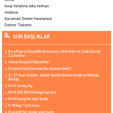
İnna fetahna leke fethan
mübina
Karaman Devlet Hastanesi
Doktor Takvimi
SON BAŞLIKLAR
Bina Kapısı Güvenlik Sistemleri: Akıllı Kilit ve Çelik Gövde
Çözümleri
Ödeal Müşteri Hizmetleri
Rüyada Kedi Görmek Ne Anlama Gelir?
21:21 Saat Anlamı: Aynalı Saatin Numerolojik ve Ruhsal
Mesajı
0 5 lt su kaç kg
0542 542 00 54 Hangi numara
0434 hangi ilin alan kodu
0.99 kaç Türk lirası
0 pozitif bir doğal sayı mıdır