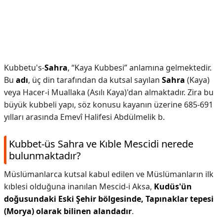
Kubbetu's-
Sahra
, “Kaya Kubbesi” anlamına gelmektedir.
Bu
adı
, üç din tarafından da kutsal sayılan
Sahra
(Kaya)
veya Hacer-i Muallaka (Asılı Kaya)'dan almaktadır. Zira bu
büyük kubbeli yapı, söz konusu kayanın üzerine 685-691
yılları arasında Emevî Halifesi Abdülmelik b.
Kubbet-üs Sahra ve Kıble Mescidi nerede
bulunmaktadır?
Müslümanlarca kutsal kabul edilen ve Müslümanların ilk
kıblesi olduğuna inanılan Mescid-i Aksa,
Kudüs'ün
doğusundaki Eski Şehir bölgesinde, Tapınaklar tepesi
(Morya) olarak bilinen alandadır
.