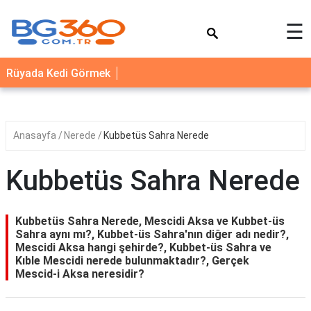
×
☰
YEMEK
Rüyada Kedi Görmek
TARİFLERİ
BİYOGRAFİ
NEDİR
Anasayfa
Nerede
Kubbetüs Sahra Nerede
FAYDALARI
Kubbetüs Sahra Nerede
SAĞLIK
İLETİŞİM
Kubbetüs Sahra Nerede, Mescidi Aksa ve Kubbet-üs
Sahra aynı mı?, Kubbet-üs Sahra'nın diğer adı nedir?,
Mescidi Aksa hangi şehirde?, Kubbet-üs Sahra ve
Kıble Mescidi nerede bulunmaktadır?, Gerçek
Mescid-i Aksa neresidir?