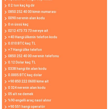
0 2 ton kaç kg dir
0850 252 40 00 kimin numarası
0090 nerenin alan kodu
0 ın üssü kaç
0212 473 73 73 nereye ait
+40 Hangi ülkenin telefon kodu
0.010 BTC kaç TL
+7 Hangi ülke telefon
0850 252 40 00 nerenin telefonu
0.12 Dolar kaç TL
0338 hangi ilin alan kodu
0.0005 BTC kaç dolar
+90 850 222 0600 kime ait
0 324 nerenin alan kodu
05 alt ne demek
%90 engelli araç nasıl alınır
+90 551 hangi operatör