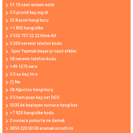
01 10 saat anlamı nedir
0 5 promil kaç mg dl
02 Kasım hangi burç
+1 855 hangi ülke
0 532 757 22 22 Kime Ait
0 265 nerenin telefon kodu
.Spor Yapmak başarıyı nasıl etkiler
08 nerenin telefon kodu
+49 1575 nere
0 5 su kaç litre
(!) Ne
08 Ağustos hangi burç
0 5 ham puan kaç net DGS
0535 ile başlayan numara hangi hat
+7 925 hangi ülke kodu
0 numara yumurta ne demek
0850 220 00 00 aramak ücretli mi