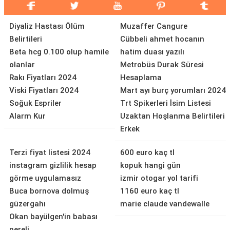
Diyaliz Hastası Ölüm
Muzaffer Cangure
Belirtileri
Cübbeli ahmet hocanın
Beta hcg 0.100 olup hamile
hatim duası yazılı
olanlar
Metrobüs Durak Süresi
Rakı Fiyatları 2024
Hesaplama
Viski Fiyatları 2024
Mart ayı burç yorumları 2024
Soğuk Espriler
Trt Spikerleri İsim Listesi
Alarm Kur
Uzaktan Hoşlanma Belirtileri
Erkek
Terzi fiyat listesi 2024
600 euro kaç tl
instagram gizlilik hesap
kopuk hangi gün
görme uygulamasız
izmir otogar yol tarifi
Buca bornova dolmuş
1160 euro kaç tl
güzergahı
marie claude vandewalle
Okan bayülgen'in babası
nereli