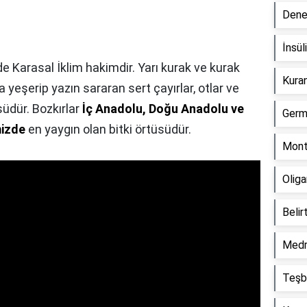
Dene
İnsül
e Karasal İklim hakimdir. Yarı kurak ve kurak
Kuran
 yeşerip yazın sararan sert çayırlar, otlar ve
üsüdür. Bozkırlar
İç Anadolu, Doğu Anadolu ve
Germ
mizde
en yaygın olan bitki örtüsüdür.
Mont
Oliga
Belir
Medr
Teşbi