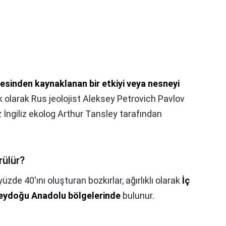
tesinden kaynaklanan bir etkiyi veya nesneyi
lk olarak Rus jeolojist Aleksey Petrovich Pavlov
ez İngiliz ekolog Arthur Tansley tarafından
rülür?
de 40'ını oluşturan bozkırlar, ağırlıklı olarak
İç
eydoğu Anadolu bölgelerinde
bulunur.