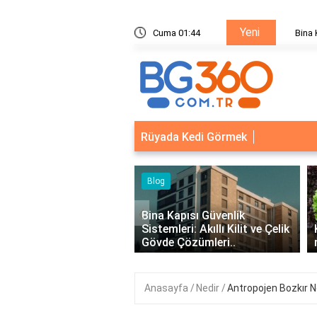
Yeni
ik Sistemleri: Akıllı Kilit ve Çelik Gövde Çözümleri
Cuma 01:44
Bina Ka
Rüyada Kedi Görmek
Blog
‹
il
Bina Kapısı Güvenlik
Sistemleri: Akıllı Kilit ve Çelik
Kıvırcık Marul mu, 
Gövde Çözümleri..
mu Daha Faydalı?
Anasayfa
Nedir
Antropojen Bozkır N