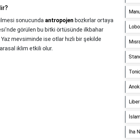
ir?
Manu
edilmesi sonucunda
antropojen
bozkırlar ortaya
Lobo
esi'nde görülen bu bitki örtüsünde ilkbahar
 Yaz mevsiminde ise otlar hızlı bir şekilde
Mısr
rasal iklim etkili olur.
Stan
Toni
Anok
Liber
İslam
İha N