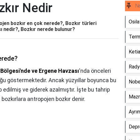
zkır Nedir
Ne
Osila
jen bozkır en çok nerede?, Bozkır türleri
ı nedir?, Bozkır nerede bulunur?
Term
Ketia
erede?
Rady
 Bölgesi'nde ve Ergene Havzası
'nda önceleri
ğu göstermektedir. Ancak yüzyıllar boyunca bu
Nobe
p edilmiş ve giderek azalmıştır. İşte bu tahrip
Mazm
bozkırlara antropojen bozkır denir.
Ayrı
Depre