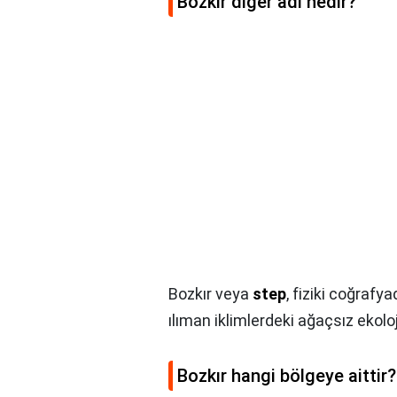
Bozkır diğer adı nedir?
Bozkır veya
step
, fiziki coğrafy
ılıman iklimlerdeki ağaçsız ekoloj
Bozkır hangi bölgeye aittir?