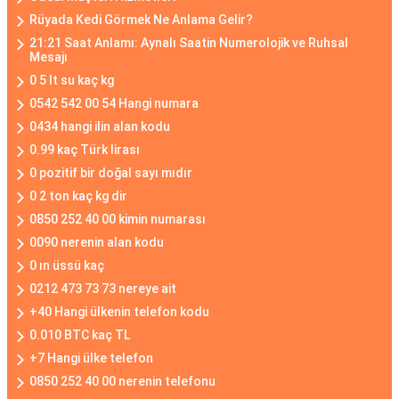
Rüyada Kedi Görmek Ne Anlama Gelir?
21:21 Saat Anlamı: Aynalı Saatin Numerolojik ve Ruhsal
Mesajı
0 5 lt su kaç kg
0542 542 00 54 Hangi numara
0434 hangi ilin alan kodu
0.99 kaç Türk lirası
0 pozitif bir doğal sayı mıdır
0 2 ton kaç kg dir
0850 252 40 00 kimin numarası
0090 nerenin alan kodu
0 ın üssü kaç
0212 473 73 73 nereye ait
+40 Hangi ülkenin telefon kodu
0.010 BTC kaç TL
+7 Hangi ülke telefon
0850 252 40 00 nerenin telefonu