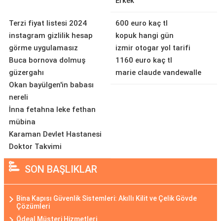
Erkek
Terzi fiyat listesi 2024
600 euro kaç tl
instagram gizlilik hesap
kopuk hangi gün
görme uygulamasız
izmir otogar yol tarifi
Buca bornova dolmuş
1160 euro kaç tl
güzergahı
marie claude vandewalle
Okan bayülgen'in babası
nereli
İnna fetahna leke fethan
mübina
Karaman Devlet Hastanesi
Doktor Takvimi
SON BAŞLIKLAR
Bina Kapısı Güvenlik Sistemleri: Akıllı Kilit ve Çelik Gövde
Çözümleri
Ödeal Müşteri Hizmetleri