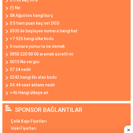
0 5 su kaç litre
(!) Ne
08 Ağustos hangi burç
0 5 ham puan kaç net DGS
0535 ile başlayan numara hangi hat
+7 925 hangi ülke kodu
0 numara yumurta ne demek
0850 220 00 00 aramak ücretli mi
0015 Ne vergisi
07 24 nedir
0242 hangi ilin alan kodu
04.44 saat anlamı nedir
+46 Hangi ülkeye ait
SPONSOR BAĞLANTILAR
Çelik Kapı Fiyatları
Viski Fiyatları