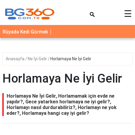
×
☰
YEMEK
Rüyada Kedi Görmek
TARİFLERİ
BİYOGRAFİ
NEDİR
Anasayfa
Ne İyi Gelir
Horlamaya Ne İyi Gelir
FAYDALARI
Horlamaya Ne İyi Gelir
SAĞLIK
İLETİŞİM
Horlamaya Ne İyi Gelir, Horlamamak için evde ne
yapılır?, Gece yatarken horlamaya ne iyi gelir?,
Horlamayı nasıl durdurabiliriz?, Horlamayı ne yok
eder?, Horlamaya hangi cay iyi gelir?