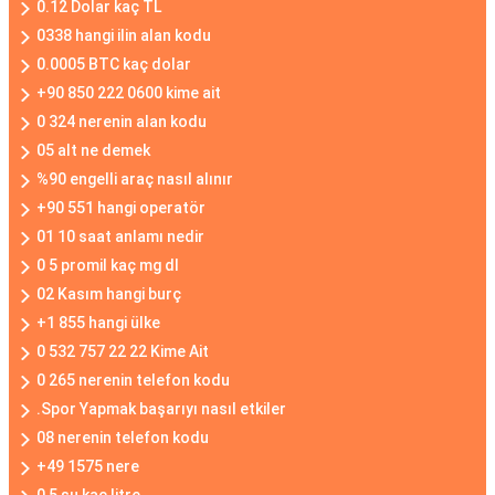
0.12 Dolar kaç TL
0338 hangi ilin alan kodu
0.0005 BTC kaç dolar
+90 850 222 0600 kime ait
0 324 nerenin alan kodu
05 alt ne demek
%90 engelli araç nasıl alınır
+90 551 hangi operatör
01 10 saat anlamı nedir
0 5 promil kaç mg dl
02 Kasım hangi burç
+1 855 hangi ülke
0 532 757 22 22 Kime Ait
0 265 nerenin telefon kodu
.Spor Yapmak başarıyı nasıl etkiler
08 nerenin telefon kodu
+49 1575 nere