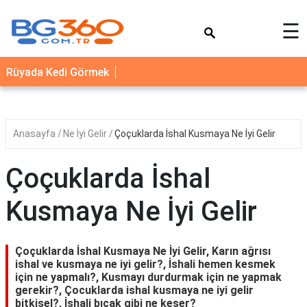
×
☰
YEMEK
Rüyada Kedi Görmek
TARİFLERİ
BİYOGRAFİ
NEDİR
Anasayfa
Ne İyi Gelir
Çoçuklarda İshal Kusmaya Ne İyi Gelir
FAYDALARI
Çoçuklarda İshal
SAĞLIK
Kusmaya Ne İyi Gelir
İLETİŞİM
Çoçuklarda İshal Kusmaya Ne İyi Gelir, Karın ağrısı
ishal ve kusmaya ne iyi gelir?, İshali hemen kesmek
için ne yapmalı?, Kusmayı durdurmak için ne yapmak
gerekir?, Çocuklarda ishal kusmaya ne iyi gelir
bitkisel?, İshali bıçak gibi ne keser?