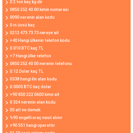
0 2 ton kaç kg dir
0850 252 40 00 kimin numarası
0090 nerenin alan kodu
0 ın üssü kaç
0212 473 73 73 nereye ait
+40 Hangi ülkenin telefon kodu
0.010 BTC kaç TL
+7 Hangi ülke telefon
0850 252 40 00 nerenin telefonu
0.12 Dolar kaç TL
0338 hangi ilin alan kodu
0.0005 BTC kaç dolar
+90 850 222 0600 kime ait
0 324 nerenin alan kodu
05 alt ne demek
%90 engelli araç nasıl alınır
+90 551 hangi operatör