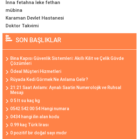
İnna fetahna leke fethan
mübina
Karaman Devlet Hastanesi
Doktor Takvimi
SON BAŞLIKLAR
Bina Kapısı Güvenlik Sistemleri: Akıllı Kilit ve Çelik Gövde
Çözümleri
Ödeal Müşteri Hizmetleri
Rüyada Kedi Görmek Ne Anlama Gelir?
21:21 Saat Anlamı: Aynalı Saatin Numerolojik ve Ruhsal
Mesajı
0 5 lt su kaç kg
0542 542 00 54 Hangi numara
0434 hangi ilin alan kodu
0.99 kaç Türk lirası
0 pozitif bir doğal sayı mıdır