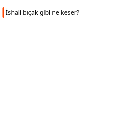
İshali bıçak gibi ne keser?