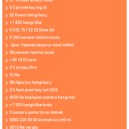
01 10 saat anlamı nedir
0 5 promil kaç mg dl
02 Kasım hangi burç
+1 855 hangi ülke
0 532 757 22 22 Kime Ait
0 265 nerenin telefon kodu
.Spor Yapmak başarıyı nasıl etkiler
08 nerenin telefon kodu
+49 1575 nere
0 5 su kaç litre
(!) Ne
08 Ağustos hangi burç
0 5 ham puan kaç net DGS
0535 ile başlayan numara hangi hat
+7 925 hangi ülke kodu
0 numara yumurta ne demek
0850 220 00 00 aramak ücretli mi
0015 Ne vergisi