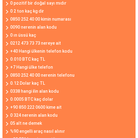
0 pozitif bir doğal sayı mıdır
0 2 ton kaç kg dir
0850 252 40 00 kimin numarası
0090 nerenin alan kodu
0 ın üssü kaç
0212 473 73 73 nereye ait
+40 Hangi ülkenin telefon kodu
0.010 BTC kaç TL
+7 Hangi ülke telefon
0850 252 40 00 nerenin telefonu
0.12 Dolar kaç TL
0338 hangi ilin alan kodu
0.0005 BTC kaç dolar
+90 850 222 0600 kime ait
0 324 nerenin alan kodu
05 alt ne demek
%90 engelli araç nasıl alınır