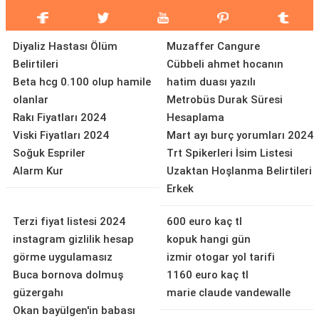
Diyaliz Hastası Ölüm
Muzaffer Cangure
Belirtileri
Cübbeli ahmet hocanın
Beta hcg 0.100 olup hamile
hatim duası yazılı
olanlar
Metrobüs Durak Süresi
Rakı Fiyatları 2024
Hesaplama
Viski Fiyatları 2024
Mart ayı burç yorumları 2024
Soğuk Espriler
Trt Spikerleri İsim Listesi
Alarm Kur
Uzaktan Hoşlanma Belirtileri
Erkek
Terzi fiyat listesi 2024
600 euro kaç tl
instagram gizlilik hesap
kopuk hangi gün
görme uygulamasız
izmir otogar yol tarifi
Buca bornova dolmuş
1160 euro kaç tl
güzergahı
marie claude vandewalle
Okan bayülgen'in babası