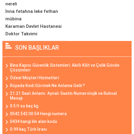
nereli
İnna fetahna leke fethan
mübina
Karaman Devlet Hastanesi
Doktor Takvimi
SON BAŞLIKLAR
Bina Kapısı Güvenlik Sistemleri: Akıllı Kilit ve Çelik Gövde
Çözümleri
Ödeal Müşteri Hizmetleri
Rüyada Kedi Görmek Ne Anlama Gelir?
21:21 Saat Anlamı: Aynalı Saatin Numerolojik ve Ruhsal
Mesajı
0 5 lt su kaç kg
0542 542 00 54 Hangi numara
0434 hangi ilin alan kodu
0.99 kaç Türk lirası