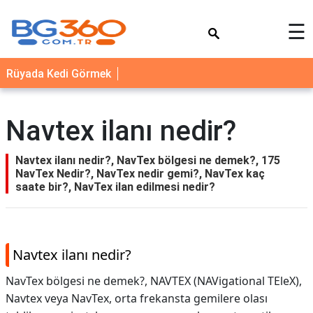
×
☰
YEMEK
Rüyada Kedi Görmek
TARİFLERİ
BİYOGRAFİ
Navtex ilanı nedir?
NEDİR
FAYDALARI
Navtex ilanı nedir?, NavTex bölgesi ne demek?, 175
NavTex Nedir?, NavTex nedir gemi?, NavTex kaç
SAĞLIK
saate bir?, NavTex ilan edilmesi nedir?
İLETİŞİM
Navtex ilanı nedir?
NavTex bölgesi ne demek?, NAVTEX (NAVigational TEleX),
Navtex veya NavTex, orta frekansta gemilere olası