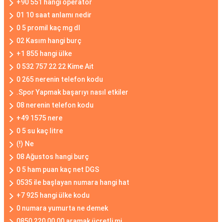
+90 551 hangi operatör
01 10 saat anlamı nedir
0 5 promil kaç mg dl
02 Kasım hangi burç
+1 855 hangi ülke
0 532 757 22 22 Kime Ait
0 265 nerenin telefon kodu
.Spor Yapmak başarıyı nasıl etkiler
08 nerenin telefon kodu
+49 1575 nere
0 5 su kaç litre
(!) Ne
08 Ağustos hangi burç
0 5 ham puan kaç net DGS
0535 ile başlayan numara hangi hat
+7 925 hangi ülke kodu
0 numara yumurta ne demek
0850 220 00 00 aramak ücretli mi