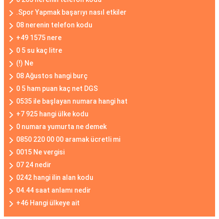
.Spor Yapmak başarıyı nasıl etkiler
08 nerenin telefon kodu
+49 1575 nere
0 5 su kaç litre
(!) Ne
08 Ağustos hangi burç
0 5 ham puan kaç net DGS
0535 ile başlayan numara hangi hat
+7 925 hangi ülke kodu
0 numara yumurta ne demek
0850 220 00 00 aramak ücretli mi
0015 Ne vergisi
07 24 nedir
0242 hangi ilin alan kodu
04.44 saat anlamı nedir
+46 Hangi ülkeye ait