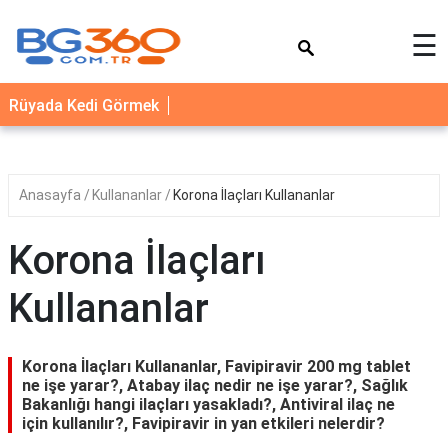
×
☰
YEMEK
Rüyada Kedi Görmek
TARİFLERİ
BİYOGRAFİ
NEDİR
Anasayfa
Kullananlar
Korona İlaçları Kullananlar
FAYDALARI
Korona İlaçları
SAĞLIK
Kullananlar
İLETİŞİM
Korona İlaçları Kullananlar, Favipiravir 200 mg tablet
ne işe yarar?, Atabay ilaç nedir ne işe yarar?, Sağlık
Bakanlığı hangi ilaçları yasakladı?, Antiviral ilaç ne
için kullanılır?, Favipiravir in yan etkileri nelerdir?