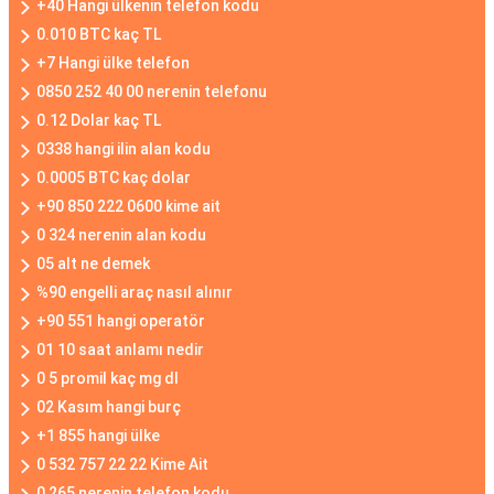
+40 Hangi ülkenin telefon kodu
0.010 BTC kaç TL
+7 Hangi ülke telefon
0850 252 40 00 nerenin telefonu
0.12 Dolar kaç TL
0338 hangi ilin alan kodu
0.0005 BTC kaç dolar
+90 850 222 0600 kime ait
0 324 nerenin alan kodu
05 alt ne demek
%90 engelli araç nasıl alınır
+90 551 hangi operatör
01 10 saat anlamı nedir
0 5 promil kaç mg dl
02 Kasım hangi burç
+1 855 hangi ülke
0 532 757 22 22 Kime Ait
0 265 nerenin telefon kodu