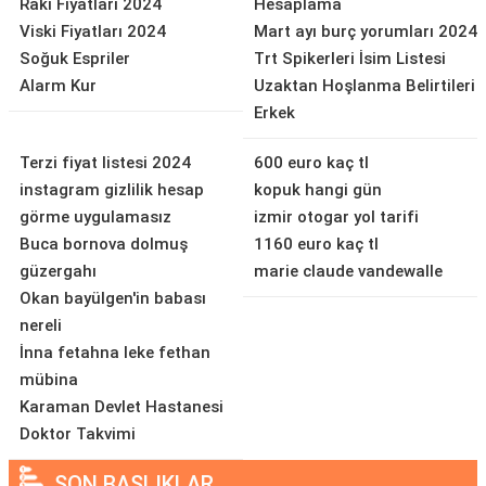
Rakı Fiyatları 2024
Hesaplama
Viski Fiyatları 2024
Mart ayı burç yorumları 2024
Soğuk Espriler
Trt Spikerleri İsim Listesi
Alarm Kur
Uzaktan Hoşlanma Belirtileri
Erkek
Terzi fiyat listesi 2024
600 euro kaç tl
instagram gizlilik hesap
kopuk hangi gün
görme uygulamasız
izmir otogar yol tarifi
Buca bornova dolmuş
1160 euro kaç tl
güzergahı
marie claude vandewalle
Okan bayülgen'in babası
nereli
İnna fetahna leke fethan
mübina
Karaman Devlet Hastanesi
Doktor Takvimi
SON BAŞLIKLAR