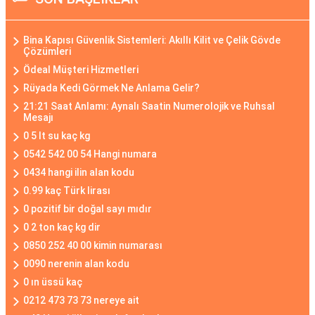
Bina Kapısı Güvenlik Sistemleri: Akıllı Kilit ve Çelik Gövde
Çözümleri
Ödeal Müşteri Hizmetleri
Rüyada Kedi Görmek Ne Anlama Gelir?
21:21 Saat Anlamı: Aynalı Saatin Numerolojik ve Ruhsal
Mesajı
0 5 lt su kaç kg
0542 542 00 54 Hangi numara
0434 hangi ilin alan kodu
0.99 kaç Türk lirası
0 pozitif bir doğal sayı mıdır
0 2 ton kaç kg dir
0850 252 40 00 kimin numarası
0090 nerenin alan kodu
0 ın üssü kaç
0212 473 73 73 nereye ait