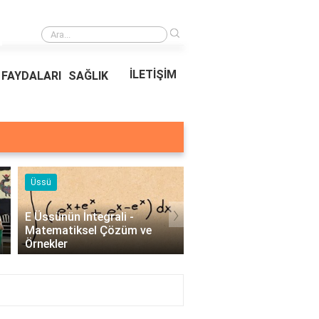
›
Ödeal Müşteri Hizmetleri
İLETİŞİM
FAYDALARI
SAĞLIK
Örnekleri
Blog
›
Profesyonel Kurumsal Mail
Bina Kapısı Güvenlik
Örnekleri - İşletmeler İçin
Sistemleri: Akıllı Kilit v
Etkili İletişim..
Gövde Çözümleri..