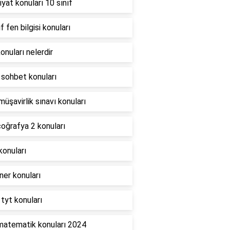
yat konuları 10 sınıf
ıf fen bilgisi konuları
onuları nelerdir
 sohbet konuları
müşavirlik sınavı konuları
oğrafya 2 konuları
konuları
er konuları
 tyt konuları
matematik konuları 2024