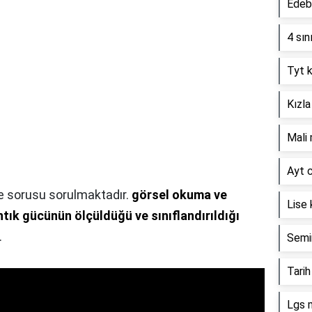
Edebi
4 sın
Tyt k
Kızla
Mali 
Ayt c
e sorusu sorulmaktadır.
görsel okuma ve
Lise 
tık gücünün ölçüldüğü ve sınıflandırıldığı
.
Semin
Tarih
Lgs 