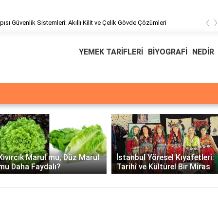
‹
pısı Güvenlik Sistemleri: Akıllı Kilit ve Çelik Gövde Çözümleri
YEMEK TARİFLERİ
BİYOGRAFİ
NEDİR
Üssü
E Üssünün İntegrali -
İstanbul Yöresel Kıyafetleri:
Matematiksel Çözüm ve
Tarihî ve Kültürel Bir Miras
Örnekler