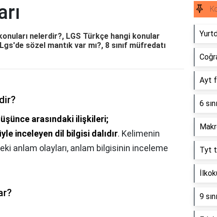
arı
Ko
Yurtd
 konuları nelerdir?, LGS Türkçe hangi konular
, Lgs'de sözel mantık var mı?, 8 sınıf müfredatı
Coğra
Ayt f
dir?
6 sın
 düşünce arasındaki ilişkileri;
Makro
le inceleyen dil bilgisi dalıdır
. Kelimenin
eki anlam olayları, anlam bilgisinin inceleme
Tyt 
İlkok
ar?
9 sın