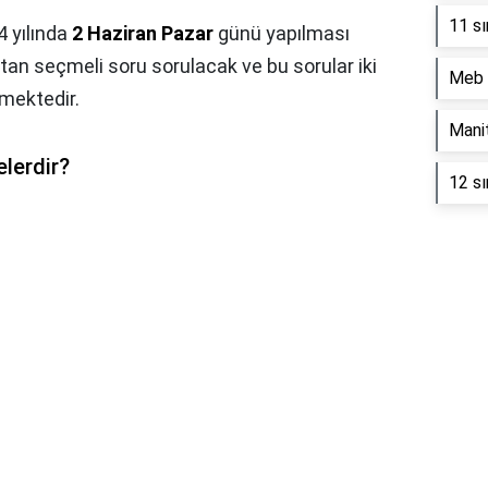
11 sı
4 yılında
2 Haziran Pazar
günü yapılması
an seçmeli soru sorulacak ve bu sorular iki
Meb 
lmektedir.
Mani
lerdir?
12 sı