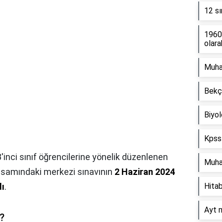
12 sı
1960 
olara
Muha
Bekçi
Biyol
Kpss 
8'inci sınıf öğrencilerine yönelik düzenlenen
Muha
psamındaki merkezi sınavının
2 Haziran 2024
dı
.
Hitab
Ayt 
i?