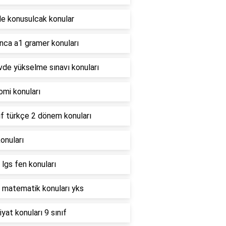
le konusulcak konular
nca a1 gramer konuları
de yükselme sınavı konuları
mi konuları
ıf türkçe 2 dönem konuları
konuları
lgs fen konuları
 matematik konuları yks
yat konuları 9 sınıf