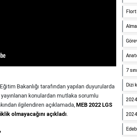
Flort
Alma
Görev
Anato
7 sın
Dizi 
li Eğitim Bakanlığı tarafından yapılan duyurularda
üm yayınlanan konulardan mutlaka sorumlu
2024 
yakından ilgilendiren açıklamada,
MEB 2022 LGS
şiklik olmayacağını açıkladı
.
2024
Edebi
?