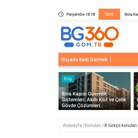
Yeni
ik Sistemleri: Akıllı Kilit ve Çelik Gövde Çözümleri
Perşembe 18:18
Bina Ka
Rüyada Kedi Görmek
‹
Kapısı Güvenlik
leri: Akıllı Kilit ve Çelik
Kıvırcık Marul mu, Düz Marul
 Çözümleri..
mu Daha Faydalı?
Anasayfa
Konuları
8 türkçe konuları