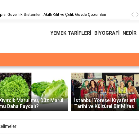
‹
pısı Güvenlik Sistemleri: Akıllı Kilit ve Çelik Gövde Çözümleri
YEMEK TARİFLERİ
BİYOGRAFİ
NEDİR
Üssü
E Üssünün İntegrali 
rul
İstanbul Yöresel Kıyafetleri:
Matematiksel Çözü
Tarihî ve Kültürel Bir Miras
Örnekler
kelimeler