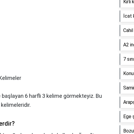
Kirli
İcat 
Cahil
A2 in
7 sın
Konuş
 Kelimeler
Samim
e başlayan 6 harfli 3 kelime görmekteyiz. Bu
Arap
kelimeleridir.
Ege ş
erdir?
Bozuk