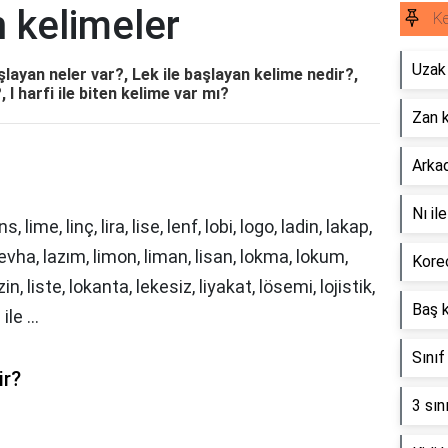
n kelimeler
Ke
Uzak 
aşlayan neler var?, Lek ile başlayan kelime nedir?,
 I harfi ile biten kelime var mı?
Zan k
Arkad
Nı il
ens, lime, linç, lira, lise, lenf, lobi, logo, ladin, lakap,
levha, lazım, limon, liman, lisan, lokma, lokum,
Kore
zin, liste, lokanta, lekesiz, liyakat, lösemi, lojistik,
Baş k
ile ...
Sınıf
ir?
3 sın