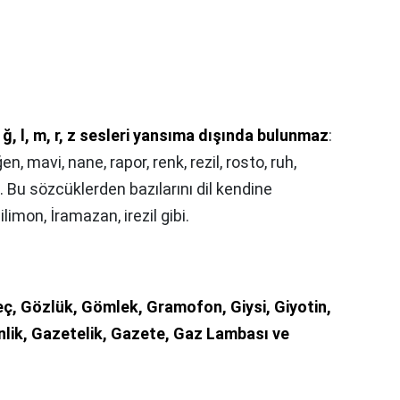
 ğ, l, m, r, z sesleri yansıma dışında bulunmaz
:
en, mavi, nane, rapor, renk, rezil, rosto, ruh,
il. Bu sözcüklerden bazılarını dil kendine
ilimon, İramazan, irezil gibi.
ç, Gözlük, Gömlek, Gramofon, Giysi, Giyotin,
linlik, Gazetelik, Gazete, Gaz Lambası ve