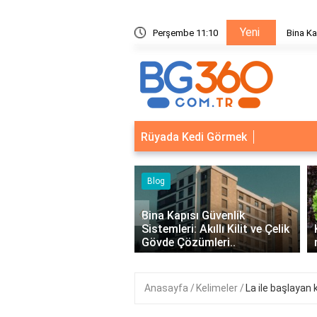
Yeni
ik Sistemleri: Akıllı Kilit ve Çelik Gövde Çözümleri
Perşembe 11:10
Bina Ka
Rüyada Kedi Görmek
Blog
‹
Bina Kapısı Güvenlik
Sistemleri: Akıllı Kilit ve Çelik
Kıvırcık Marul mu, Düz Ma
Gövde Çözümleri..
mu Daha Faydalı?
Anasayfa
Kelimeler
La ile başlayan 