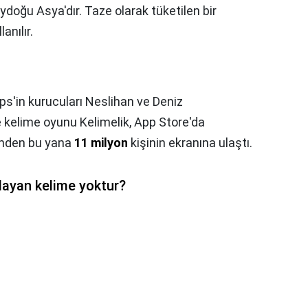
ydoğu Asya'dır. Taze olarak tüketilen bir
anılır.
s'in kurucuları Neslihan ve Deniz
e kelime oyunu Kelimelik, App Store'da
günden bu yana
11 milyon
kişinin ekranına ulaştı.
layan kelime yoktur?