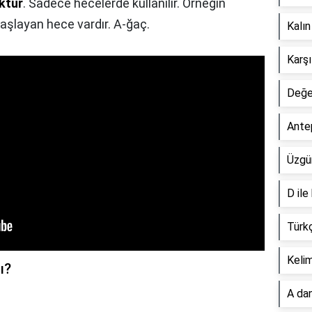
ktur
. Sadece hecelerde kullanılır. Örneğin
aşlayan hece vardır. A-ğaç.
Kalın
Karşı
Değer
Ante
Üzgün
D ile
Türk
Keli
ı?
A dan