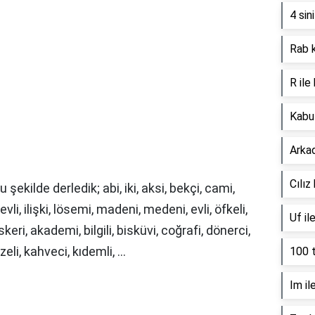
4 sin
Rab k
R ile
Kabul
Arkad
Cılız
u şekilde derledik; abi, iki, aksi, bekçi, cami,
vli, ilişki, lösemi, madeni, medeni, evli, öfkeli,
Uf il
 askeri, akademi, bilgili, bisküvi, coğrafi, dönerci,
i, kahveci, kıdemli, ...
100 t
Im il