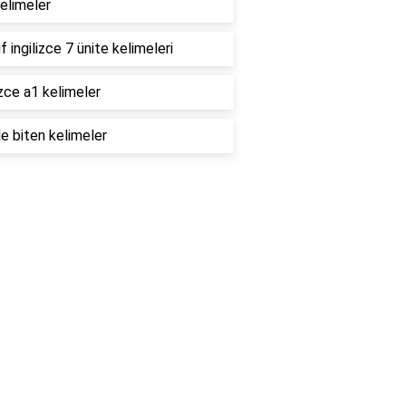
elimeler
ıf ingilizce 7 ünite kelimeleri
izce a1 kelimeler
le biten kelimeler