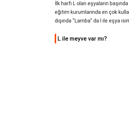
İlk harfi L olan eşyaların başınd
eğitim kurumlarında en çok kullan
dışında ''Lamba'' da l ile eşya isim
L ile meyve var mı?