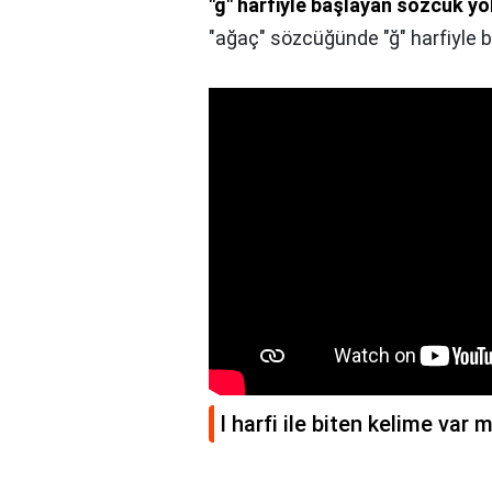
"ğ" harfiyle başlayan sözcük yo
"ağaç" sözcüğünde "ğ" harfiyle b
I harfi ile biten kelime var m