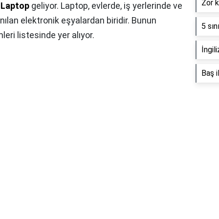
Zor k
a
Laptop
geliyor. Laptop, evlerde, iş yerlerinde ve
ılan elektronik eşyalardan biridir. Bunun
5 sın
leri listesinde yer alıyor.
İngil
Baş i