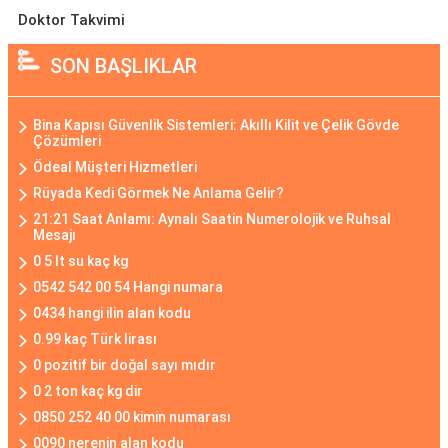
Doktor Takvimi
SON BAŞLIKLAR
Bina Kapısı Güvenlik Sistemleri: Akıllı Kilit ve Çelik Gövde
Çözümleri
Ödeal Müşteri Hizmetleri
Rüyada Kedi Görmek Ne Anlama Gelir?
21:21 Saat Anlamı: Aynalı Saatin Numerolojik ve Ruhsal
Mesajı
0 5 lt su kaç kg
0542 542 00 54 Hangi numara
0434 hangi ilin alan kodu
0.99 kaç Türk lirası
0 pozitif bir doğal sayı mıdır
0 2 ton kaç kg dir
0850 252 40 00 kimin numarası
0090 nerenin alan kodu