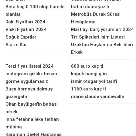
Beta hcg 0.100 olup hamile
hatim duası yazılı
olanlar
Metrobüs Durak Süresi
Rakı Fiyatları 2024
Hesaplama
Viski Fiyatları 2024
Mart ayı burç yorumları 2024
Soğuk Espriler
Trt Spikerleri İsim Listesi
Alarm Kur
Uzaktan Hoşlanma Belirtileri
Erkek
Terzi fiyat listesi 2024
600 euro kaç tl
instagram gizlilik hesap
kopuk hangi gün
görme uygulamasız
izmir otogar yol tarifi
Buca bornova dolmuş
1160 euro kaç tl
güzergahı
marie claude vandewalle
Okan bayülgen'in babası
nereli
İnna fetahna leke fethan
mübina
Karaman Devlet Hastanesi