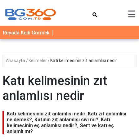
×
☰
YEMEK
Rüyada Kedi Görmek
TARİFLERİ
BİYOGRAFİ
NEDİR
Anasayfa
Kelimeler
Katı kelimesinin zıt anlamlısı nedir
FAYDALARI
Katı kelimesinin zıt
SAĞLIK
anlamlısı nedir
İLETİŞİM
Katı kelimesinin zıt anlamlısı nedir, Katı zıt anlamlısı
ne demek?, Katının zıt anlamlısı sıvı mı?, Katı
kelimesinin eş anlamlısı nedir?, Sert ve katı eş
anlamlı mı?