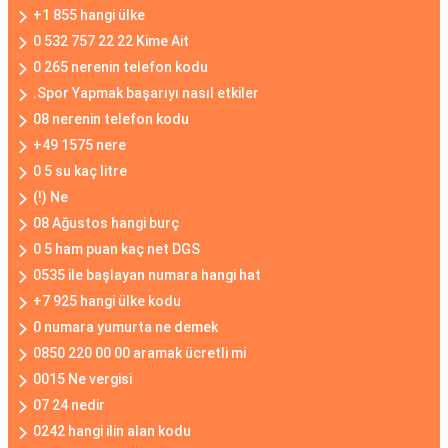
+1 855 hangi ülke
0 532 757 22 22 Kime Ait
0 265 nerenin telefon kodu
.Spor Yapmak başarıyı nasıl etkiler
08 nerenin telefon kodu
+49 1575 nere
0 5 su kaç litre
(!) Ne
08 Ağustos hangi burç
0 5 ham puan kaç net DGS
0535 ile başlayan numara hangi hat
+7 925 hangi ülke kodu
0 numara yumurta ne demek
0850 220 00 00 aramak ücretli mi
0015 Ne vergisi
07 24 nedir
0242 hangi ilin alan kodu