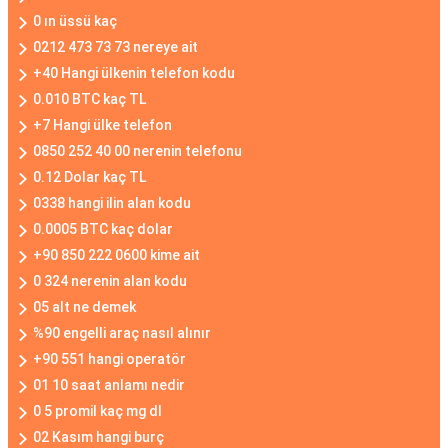
0 ın üssü kaç
0212 473 73 73 nereye ait
+40 Hangi ülkenin telefon kodu
0.010 BTC kaç TL
+7 Hangi ülke telefon
0850 252 40 00 nerenin telefonu
0.12 Dolar kaç TL
0338 hangi ilin alan kodu
0.0005 BTC kaç dolar
+90 850 222 0600 kime ait
0 324 nerenin alan kodu
05 alt ne demek
%90 engelli araç nasıl alınır
+90 551 hangi operatör
01 10 saat anlamı nedir
0 5 promil kaç mg dl
02 Kasım hangi burç