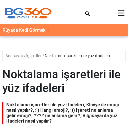
×
☰
YEMEK
Rüyada Kedi Görmek
TARİFLERİ
BİYOGRAFİ
NEDİR
Anasayfa
İşaretler
Noktalama işaretleri ile yüz ifadeleri
FAYDALARI
Noktalama işaretleri ile
SAĞLIK
yüz ifadeleri
İLETİŞİM
Noktalama işaretleri ile yüz ifadeleri, Klavye ile emoji
nasıl yapılır?, :') Hangi emoji?, :)) Işareti ne anlama
gelir emoji?, ???? ne anlama gelir?, Bilgisayarda yüz
ifadeleri nasıl yapılır?