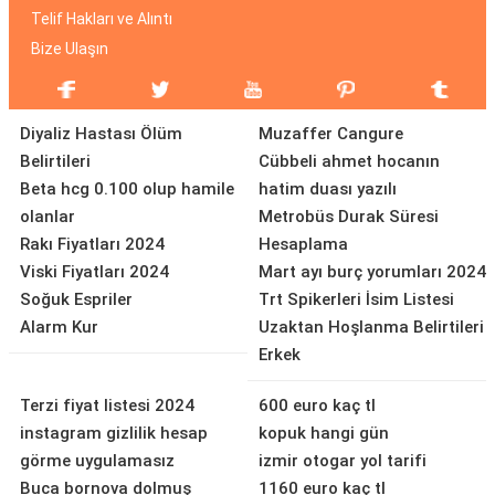
Telif Hakları ve Alıntı
Bize Ulaşın
Diyaliz Hastası Ölüm
Muzaffer Cangure
Belirtileri
Cübbeli ahmet hocanın
Beta hcg 0.100 olup hamile
hatim duası yazılı
olanlar
Metrobüs Durak Süresi
Rakı Fiyatları 2024
Hesaplama
Viski Fiyatları 2024
Mart ayı burç yorumları 2024
Soğuk Espriler
Trt Spikerleri İsim Listesi
Alarm Kur
Uzaktan Hoşlanma Belirtileri
Erkek
Terzi fiyat listesi 2024
600 euro kaç tl
instagram gizlilik hesap
kopuk hangi gün
görme uygulamasız
izmir otogar yol tarifi
Buca bornova dolmuş
1160 euro kaç tl