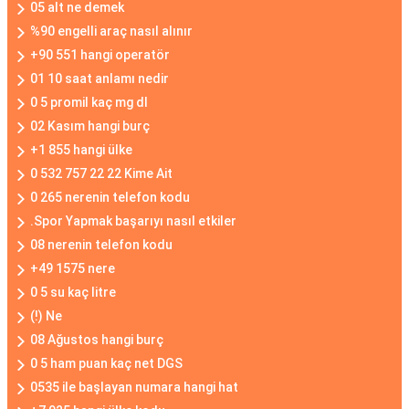
05 alt ne demek
%90 engelli araç nasıl alınır
+90 551 hangi operatör
01 10 saat anlamı nedir
0 5 promil kaç mg dl
02 Kasım hangi burç
+1 855 hangi ülke
0 532 757 22 22 Kime Ait
0 265 nerenin telefon kodu
.Spor Yapmak başarıyı nasıl etkiler
08 nerenin telefon kodu
+49 1575 nere
0 5 su kaç litre
(!) Ne
08 Ağustos hangi burç
0 5 ham puan kaç net DGS
0535 ile başlayan numara hangi hat