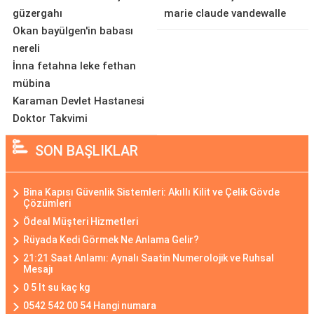
güzergahı
marie claude vandewalle
Okan bayülgen'in babası
nereli
İnna fetahna leke fethan
mübina
Karaman Devlet Hastanesi
Doktor Takvimi
SON BAŞLIKLAR
Bina Kapısı Güvenlik Sistemleri: Akıllı Kilit ve Çelik Gövde
Çözümleri
Ödeal Müşteri Hizmetleri
Rüyada Kedi Görmek Ne Anlama Gelir?
21:21 Saat Anlamı: Aynalı Saatin Numerolojik ve Ruhsal
Mesajı
0 5 lt su kaç kg
0542 542 00 54 Hangi numara