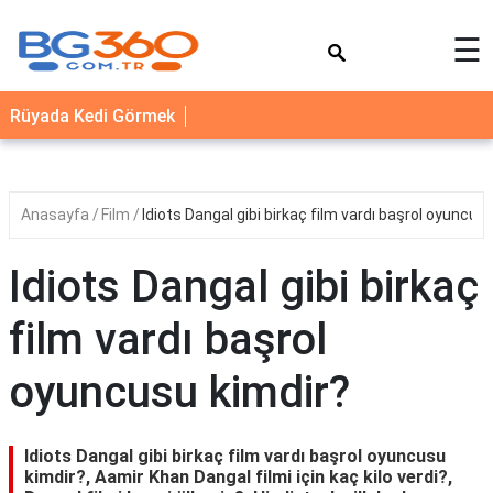
×
☰
YEMEK
Rüyada Kedi Görmek
TARİFLERİ
BİYOGRAFİ
NEDİR
Anasayfa
Film
Idiots Dangal gibi birkaç film vardı başrol oyuncus
FAYDALARI
Idiots Dangal gibi birkaç
SAĞLIK
film vardı başrol
İLETİŞİM
oyuncusu kimdir?
Idiots Dangal gibi birkaç film vardı başrol oyuncusu
kimdir?, Aamir Khan Dangal filmi için kaç kilo verdi?,