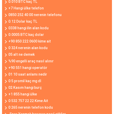
0.010 BTC kaç TL
+7 Hangi ülke telefon
0850 252 40 00 nerenin telefonu
0.12 Dolar kaç TL
0338 hangi ilin alan kodu
0.0005 BTC kaç dolar
+90 850 222 0600 kime ait
0 324 nerenin alan kodu
05 alt ne demek
%90 engelli araç nasıl alınır
+90 551 hangi operatör
01 10 saat anlamı nedir
0 5 promil kaç mg dl
02 Kasım hangi burç
+1 855 hangi ülke
0 532 757 22 22 Kime Ait
0 265 nerenin telefon kodu