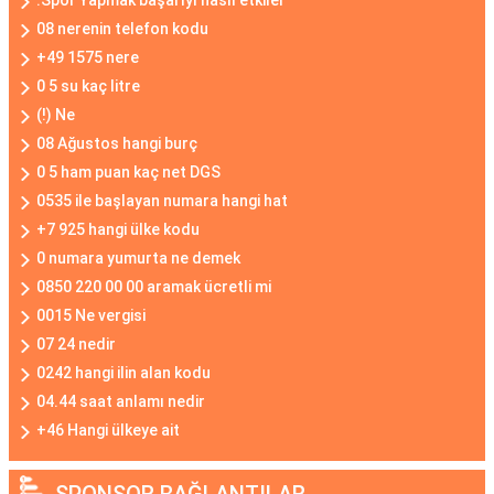
.Spor Yapmak başarıyı nasıl etkiler
08 nerenin telefon kodu
+49 1575 nere
0 5 su kaç litre
(!) Ne
08 Ağustos hangi burç
0 5 ham puan kaç net DGS
0535 ile başlayan numara hangi hat
+7 925 hangi ülke kodu
0 numara yumurta ne demek
0850 220 00 00 aramak ücretli mi
0015 Ne vergisi
07 24 nedir
0242 hangi ilin alan kodu
04.44 saat anlamı nedir
+46 Hangi ülkeye ait