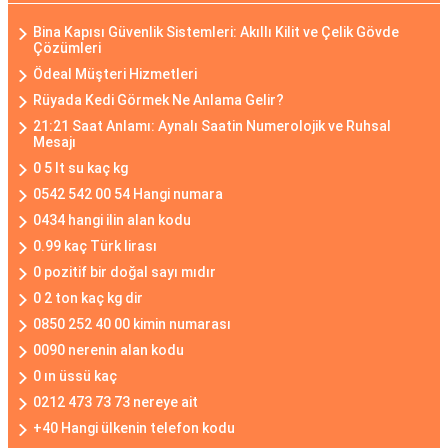
Bina Kapısı Güvenlik Sistemleri: Akıllı Kilit ve Çelik Gövde
Çözümleri
Ödeal Müşteri Hizmetleri
Rüyada Kedi Görmek Ne Anlama Gelir?
21:21 Saat Anlamı: Aynalı Saatin Numerolojik ve Ruhsal
Mesajı
0 5 lt su kaç kg
0542 542 00 54 Hangi numara
0434 hangi ilin alan kodu
0.99 kaç Türk lirası
0 pozitif bir doğal sayı mıdır
0 2 ton kaç kg dir
0850 252 40 00 kimin numarası
0090 nerenin alan kodu
0 ın üssü kaç
0212 473 73 73 nereye ait
+40 Hangi ülkenin telefon kodu