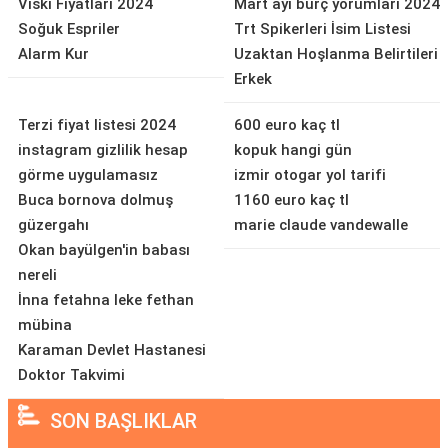
Viski Fiyatları 2024
Mart ayı burç yorumları 2024
Soğuk Espriler
Trt Spikerleri İsim Listesi
Alarm Kur
Uzaktan Hoşlanma Belirtileri
Erkek
Terzi fiyat listesi 2024
600 euro kaç tl
instagram gizlilik hesap
kopuk hangi gün
görme uygulamasız
izmir otogar yol tarifi
Buca bornova dolmuş
1160 euro kaç tl
güzergahı
marie claude vandewalle
Okan bayülgen'in babası
nereli
İnna fetahna leke fethan
mübina
Karaman Devlet Hastanesi
Doktor Takvimi
SON BAŞLIKLAR