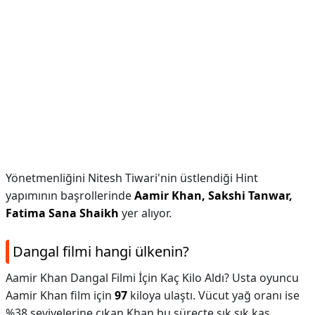
Yönetmenliğini Nitesh Tiwari'nin üstlendiği Hint
yapımının başrollerinde
Aamir Khan, Sakshi Tanwar,
Fatima Sana Shaikh
yer alıyor.
Dangal filmi hangi ülkenin?
Aamir Khan Dangal Filmi İçin Kaç Kilo Aldı? Usta oyuncu
Aamir Khan film için
97
kiloya ulaştı. Vücut yağ oranı ise
%38 seviyelerine çıkan Khan bu süreçte sık sık kas