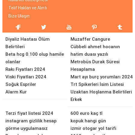
Telif Hakları ve Alıntı
Bize Ulaşın
Diyaliz Hastası Ölüm
Muzaffer Cangure
Belirtileri
Cübbeli ahmet hocanın
Beta hcg 0.100 olup hamile
hatim duası yazılı
olanlar
Metrobüs Durak Süresi
Rakı Fiyatları 2024
Hesaplama
Viski Fiyatları 2024
Mart ayı burç yorumları 2024
Soğuk Espriler
Trt Spikerleri İsim Listesi
Alarm Kur
Uzaktan Hoşlanma Belirtileri
Erkek
Terzi fiyat listesi 2024
600 euro kaç tl
instagram gizlilik hesap
kopuk hangi gün
görme uygulamasız
izmir otogar yol tarifi