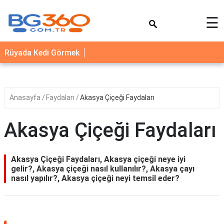
×
☰
YEMEK
Rüyada Kedi Görmek
TARİFLERİ
BİYOGRAFİ
NEDİR
Anasayfa
Faydaları
Akasya Çiçeği Faydaları
FAYDALARI
Akasya Çiçeği Faydaları
SAĞLIK
İLETİŞİM
Akasya Çiçeği Faydaları, Akasya çiçeği neye iyi
gelir?, Akasya çiçeği nasıl kullanılır?, Akasya çayı
nasıl yapılır?, Akasya çiçeği neyi temsil eder?