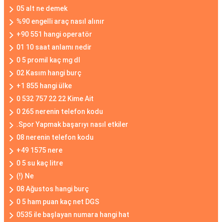
05 alt ne demek
%90 engelli araç nasıl alınır
+90 551 hangi operatör
01 10 saat anlamı nedir
0 5 promil kaç mg dl
02 Kasım hangi burç
+1 855 hangi ülke
0 532 757 22 22 Kime Ait
0 265 nerenin telefon kodu
.Spor Yapmak başarıyı nasıl etkiler
08 nerenin telefon kodu
+49 1575 nere
0 5 su kaç litre
(!) Ne
08 Ağustos hangi burç
0 5 ham puan kaç net DGS
0535 ile başlayan numara hangi hat