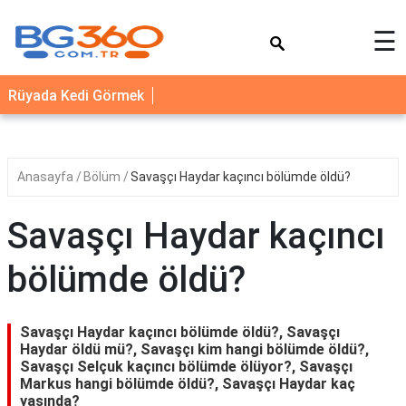
×
☰
YEMEK
Rüyada Kedi Görmek
TARİFLERİ
BİYOGRAFİ
NEDİR
Anasayfa
Bölüm
Savaşçı Haydar kaçıncı bölümde öldü?
FAYDALARI
Savaşçı Haydar kaçıncı
SAĞLIK
bölümde öldü?
İLETİŞİM
Savaşçı Haydar kaçıncı bölümde öldü?, Savaşçı
Haydar öldü mü?, Savaşçı kim hangi bölümde öldü?,
Savaşçı Selçuk kaçıncı bölümde ölüyor?, Savaşçı
Markus hangi bölümde öldü?, Savaşçı Haydar kaç
yaşında?