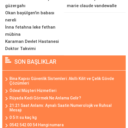
güzergahı
marie claude vandewalle
Okan bayülgen'in babası
nereli
İnna fetahna leke fethan
mübina
Karaman Devlet Hastanesi
Doktor Takvimi
SON BAŞLIKLAR
Bina Kapısı Güvenlik Sistemleri: Akıllı Kilit ve Çelik Gövde
Çözümleri
Ödeal Müşteri Hizmetleri
Rüyada Kedi Görmek Ne Anlama Gelir?
21:21 Saat Anlamı: Aynalı Saatin Numerolojik ve Ruhsal
Mesajı
0 5 lt su kaç kg
0542 542 00 54 Hangi numara