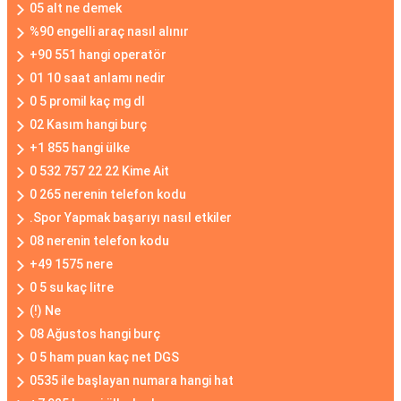
05 alt ne demek
%90 engelli araç nasıl alınır
+90 551 hangi operatör
01 10 saat anlamı nedir
0 5 promil kaç mg dl
02 Kasım hangi burç
+1 855 hangi ülke
0 532 757 22 22 Kime Ait
0 265 nerenin telefon kodu
.Spor Yapmak başarıyı nasıl etkiler
08 nerenin telefon kodu
+49 1575 nere
0 5 su kaç litre
(!) Ne
08 Ağustos hangi burç
0 5 ham puan kaç net DGS
0535 ile başlayan numara hangi hat