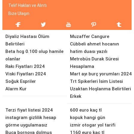
Telif Hakları ve Alıntı
Bize Ulaşın
Diyaliz Hastası Ölüm
Muzaffer Cangure
Belirtileri
Cübbeli ahmet hocanın
Beta hcg 0.100 olup hamile
hatim duası yazılı
olanlar
Metrobüs Durak Süresi
Rakı Fiyatları 2024
Hesaplama
Viski Fiyatları 2024
Mart ayı burç yorumları 2024
Soğuk Espriler
Trt Spikerleri İsim Listesi
Alarm Kur
Uzaktan Hoşlanma Belirtileri
Erkek
Terzi fiyat listesi 2024
600 euro kaç tl
instagram gizlilik hesap
kopuk hangi gün
görme uygulamasız
izmir otogar yol tarifi
Buca bornova dolmuş
1160 euro kaç tl