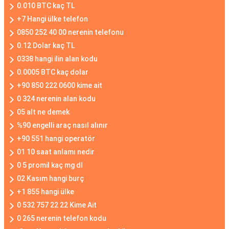
0.010 BTC kaç TL
+7 Hangi ülke telefon
0850 252 40 00 nerenin telefonu
0.12 Dolar kaç TL
0338 hangi ilin alan kodu
0.0005 BTC kaç dolar
+90 850 222 0600 kime ait
0 324 nerenin alan kodu
05 alt ne demek
%90 engelli araç nasıl alınır
+90 551 hangi operatör
01 10 saat anlamı nedir
0 5 promil kaç mg dl
02 Kasım hangi burç
+1 855 hangi ülke
0 532 757 22 22 Kime Ait
0 265 nerenin telefon kodu