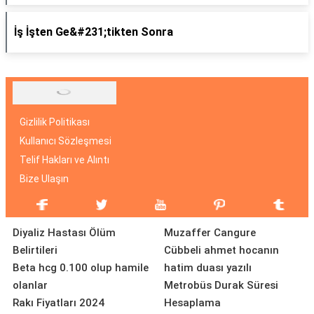
İş İşten Ge&#231;tikten Sonra
Gizlilik Politikası
Kullanıcı Sözleşmesi
Telif Hakları ve Alıntı
Bize Ulaşın
Diyaliz Hastası Ölüm
Muzaffer Cangure
Belirtileri
Cübbeli ahmet hocanın
Beta hcg 0.100 olup hamile
hatim duası yazılı
olanlar
Metrobüs Durak Süresi
Rakı Fiyatları 2024
Hesaplama