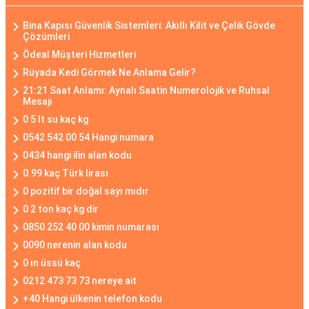
Bina Kapısı Güvenlik Sistemleri: Akıllı Kilit ve Çelik Gövde
Çözümleri
Ödeal Müşteri Hizmetleri
Rüyada Kedi Görmek Ne Anlama Gelir?
21:21 Saat Anlamı: Aynalı Saatin Numerolojik ve Ruhsal
Mesajı
0 5 lt su kaç kg
0542 542 00 54 Hangi numara
0434 hangi ilin alan kodu
0.99 kaç Türk lirası
0 pozitif bir doğal sayı mıdır
0 2 ton kaç kg dir
0850 252 40 00 kimin numarası
0090 nerenin alan kodu
0 ın üssü kaç
0212 473 73 73 nereye ait
+40 Hangi ülkenin telefon kodu