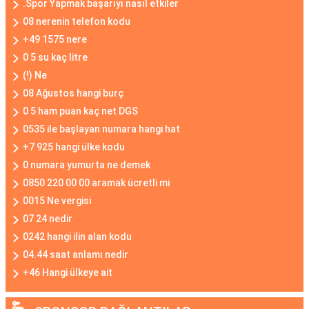
.Spor Yapmak başarıyı nasıl etkiler
08 nerenin telefon kodu
+49 1575 nere
0 5 su kaç litre
(!) Ne
08 Ağustos hangi burç
0 5 ham puan kaç net DGS
0535 ile başlayan numara hangi hat
+7 925 hangi ülke kodu
0 numara yumurta ne demek
0850 220 00 00 aramak ücretli mi
0015 Ne vergisi
07 24 nedir
0242 hangi ilin alan kodu
04.44 saat anlamı nedir
+46 Hangi ülkeye ait