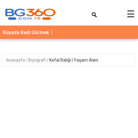
×
☰
YEMEK
Rüyada Kedi Görmek
TARİFLERİ
BİYOGRAFİ
NEDİR
Anasayfa
Biyografi
Kefal Balığı | Yaşam Alanı
FAYDALARI
SAĞLIK
İLETİŞİM