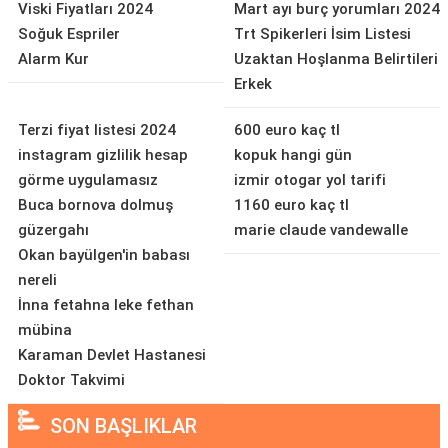
Viski Fiyatları 2024
Mart ayı burç yorumları 2024
Soğuk Espriler
Trt Spikerleri İsim Listesi
Alarm Kur
Uzaktan Hoşlanma Belirtileri
Erkek
Terzi fiyat listesi 2024
600 euro kaç tl
instagram gizlilik hesap
kopuk hangi gün
görme uygulamasız
izmir otogar yol tarifi
Buca bornova dolmuş
1160 euro kaç tl
güzergahı
marie claude vandewalle
Okan bayülgen'in babası
nereli
İnna fetahna leke fethan
mübina
Karaman Devlet Hastanesi
Doktor Takvimi
SON BAŞLIKLAR