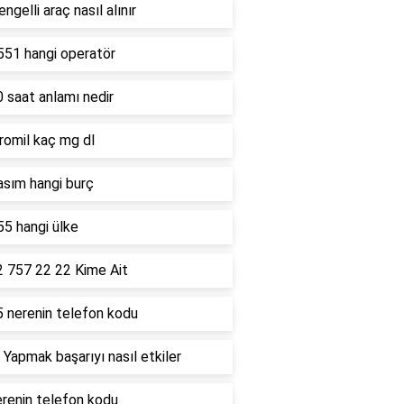
ngelli araç nasıl alınır
551 hangi operatör
 saat anlamı nedir
romil kaç mg dl
asım hangi burç
5 hangi ülke
2 757 22 22 Kime Ait
5 nerenin telefon kodu
 Yapmak başarıyı nasıl etkiler
renin telefon kodu