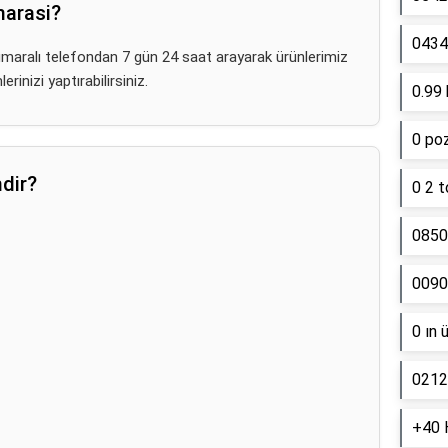
marasi?
0434 
aralı telefondan 7 gün 24 saat arayarak ürünlerimiz
erinizi yaptırabilirsiniz.
0.99 
0 poz
mdir?
0 2 t
0850
0090
0 ın 
0212
+40 