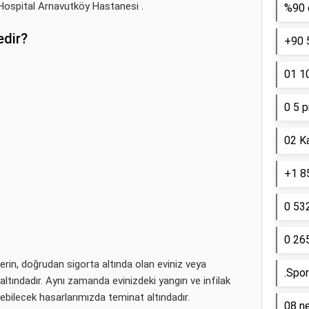
Hospital Arnavutköy Hastanesi .
%90 e
edir?
+90 
01 10
0 5 p
02 K
+1 85
0 53
0 26
etlerin, doğrudan sigorta altında olan eviniz veya
.Spor
 altındadır. Aynı zamanda evinizdeki yangın ve infilak
ilecek hasarlarımızda teminat altındadır.
08 ne