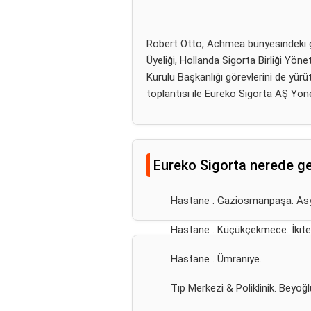
Robert Otto, Achmea bünyesindeki gö
Üyeliği, Hollanda Sigorta Birliği Yön
Kurulu Başkanlığı görevlerini de yür
toplantısı ile Eureko Sigorta AŞ Yöne
Eureko Sigorta nerede g
Hastane . Gaziosmanpaşa. Asy
Hastane . Küçükçekmece. İkitel
Hastane . Ümraniye.
Tıp Merkezi & Poliklinik. Beyoğl