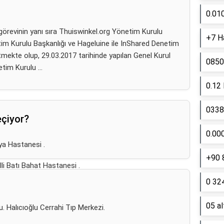
0.01
revinin yanı sıra Thuiswinkel.org Yönetim Kurulu
+7 Ha
etim Kurulu Başkanlığı ve Hageluine ile InShared Denetim
ütmekte olup, 29.03.2017 tarihinde yapılan Genel Kurul
0850
tim Kurulu ...
0.12
0338 
eçiyor?
0.00
a Hastanesi .
+90 
li Batı Bahat Hastanesi .
0 324
05 a
u. Halıcıoğlu Cerrahi Tıp Merkezi.