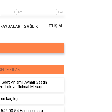
›
Ödeal Müşteri Hizmetleri
İLETİŞİM
FAYDALARI
SAĞLIK
ON YAZILAR
 Saat Anlamı: Aynalı Saatin
olojik ve Ruhsal Mesajı
t su kaç kg
 542 00 54 Hangi numara