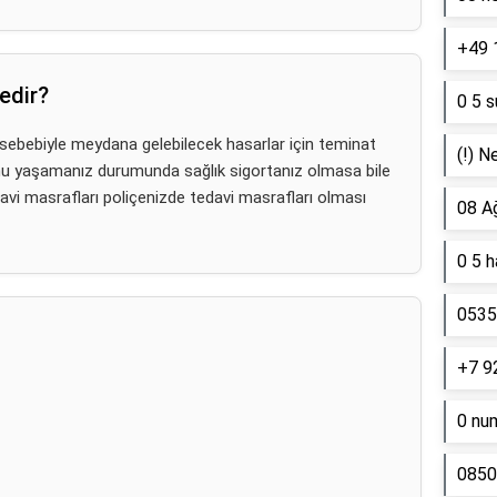
+49 
edir?
0 5 s
 sebebiyle meydana gelebilecek hasarlar için teminat
(!) N
nu yaşamanız durumunda sağlık sigortanız olmasa bile
davi masrafları poliçenizde tedavi masrafları olması
08 A
0 5 
0535 
+7 9
0 nu
0850