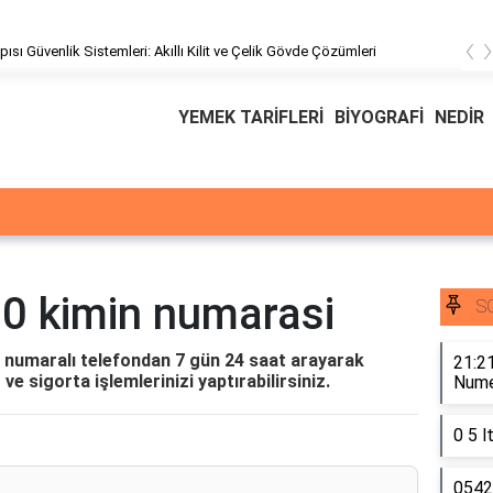
‹
pısı Güvenlik Sistemleri: Akıllı Kilit ve Çelik Gövde Çözümleri
YEMEK TARİFLERİ
BİYOGRAFİ
NEDİR
0 kimin numarasi
S
 numaralı telefondan 7 gün 24 saat arayarak
21:21
 ve sigorta işlemlerinizi yaptırabilirsiniz.
Numer
0 5 l
0542