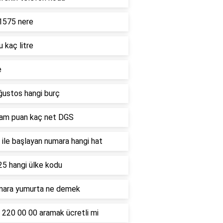
1575 nere
u kaç litre
e
ğustos hangi burç
ham puan kaç net DGS
ile başlayan numara hangi hat
25 hangi ülke kodu
mara yumurta ne demek
 220 00 00 aramak ücretli mi