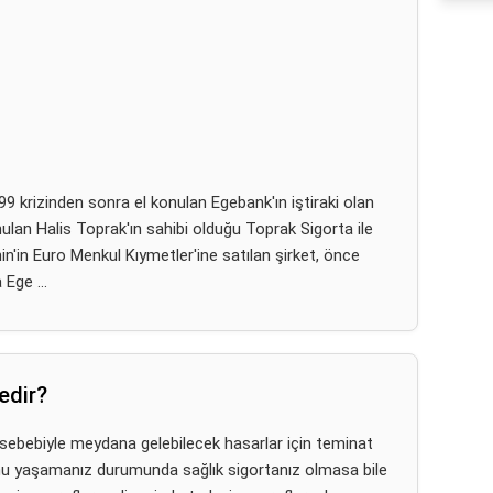
99 krizinden sonra el konulan Egebank'ın iştiraki olan
onulan Halis Toprak'ın sahibi olduğu Toprak Sigorta ile
hin'in Euro Menkul Kıymetler'ine satılan şirket, önce
Ege ...
edir?
 sebebiyle meydana gelebilecek hasarlar için teminat
nu yaşamanız durumunda sağlık sigortanız olmasa bile