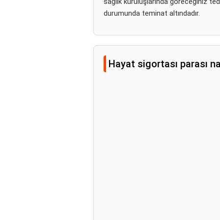
sağlık kuruluşlarında göreceğiniz te
durumunda teminat altındadır.
Hayat sigortası parası nas