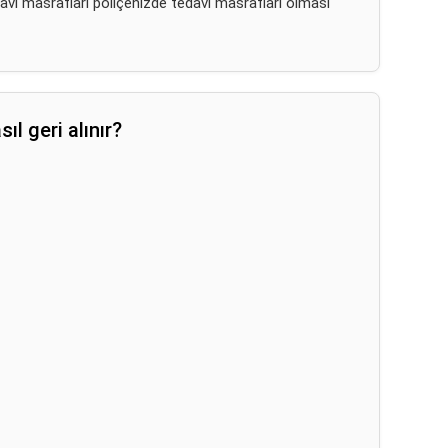
davi masrafları poliçenizde tedavi masrafları olması
ıl geri alınır?