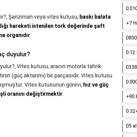
0.01
ir?,
Şanzıman veya vites kutusu,
baskı balata
+7 Ha
ığı hareketi istenilen tork değerinde şaft
ma organıdır
.
0850
0.12
aç duyulur?
yulur?,
Vites kutusu, aracın motorla tahrik
0338 
tının (güç aktarımı) bir parçasıdır. Vites kutusu
0.00
oluşmuştur. Vites kutusunun görevi,
hız ve güç
şli oranını değiştirmektir
.
+90 
0 324
05 a