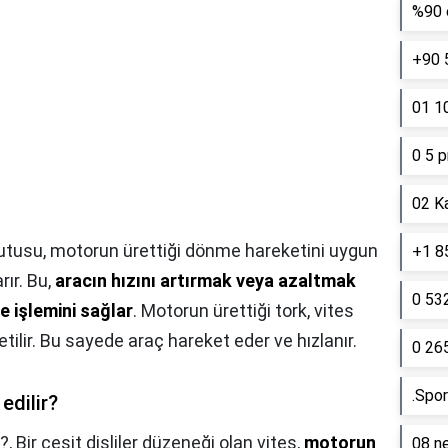
%90 e
+90 
01 10
0 5 p
02 K
utusu, motorun ürettiği dönme hareketini uygun
+1 85
rır. Bu,
aracın hızını artırmak veya azaltmak
0 53
me işlemini sağlar
. Motorun ürettiği tork, vites
letilir. Bu sayede araç hareket eder ve hızlanır.
0 26
.Spor
edilir?
r?,
Bir çeşit dişliler düzeneği olan vites,
motorun
08 ne