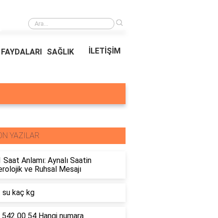
›
Ödeal Müşteri Hizmetleri
İLETİŞİM
FAYDALARI
SAĞLIK
ON YAZILAR
 Saat Anlamı: Aynalı Saatin
olojik ve Ruhsal Mesajı
t su kaç kg
 542 00 54 Hangi numara