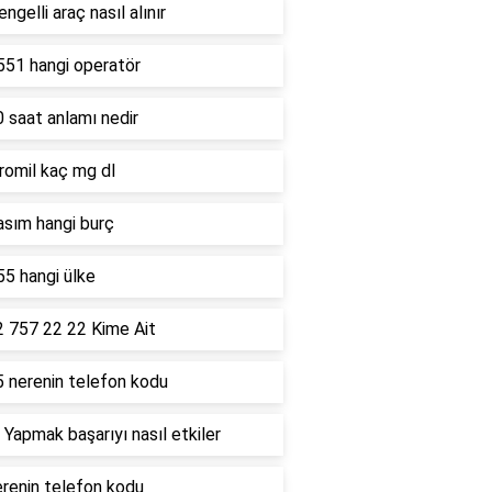
ngelli araç nasıl alınır
551 hangi operatör
 saat anlamı nedir
romil kaç mg dl
asım hangi burç
5 hangi ülke
2 757 22 22 Kime Ait
5 nerenin telefon kodu
 Yapmak başarıyı nasıl etkiler
renin telefon kodu