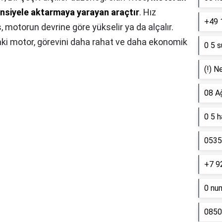
ansiyele aktarmaya yarayan araçtır
. Hız
+49 
 motorun devrine göre yükselir ya da alçalır.
aki motor, görevini daha rahat ve daha ekonomik
0 5 s
(!) N
08 A
0 5 
0535 
+7 9
0 nu
0850