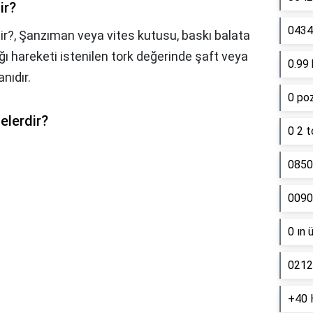
ir?
0434 
ir?, Şanzıman veya vites kutusu, baskı balata
ğı hareketi istenilen tork değerinde şaft veya
0.99 
nıdır.
0 poz
elerdir?
0 2 t
0850
0090
0 ın 
0212
+40 