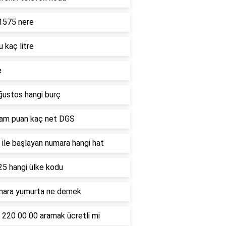
1575 nere
u kaç litre
e
ğustos hangi burç
ham puan kaç net DGS
ile başlayan numara hangi hat
25 hangi ülke kodu
mara yumurta ne demek
 220 00 00 aramak ücretli mi