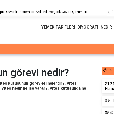
‹
pısı Güvenlik Sistemleri: Akıllı Kilit ve Çelik Gövde Çözümleri
YEMEK TARİFLERİ
BİYOGRAFİ
NEDİR
n görevi nedir?
S
ites kutusunun görevleri nelerdir?, Vites
21:21
 Vites nedir ne işe yarar?, Vites kutusunda ne
Numer
0 5 l
0542