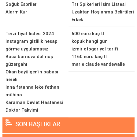
Soğuk Espriler
Trt Spikerleri İsim Listesi
Alarm Kur
Uzaktan Hoşlanma Belirtileri
Erkek
Terzi fiyat listesi 2024
600 euro kaç tl
instagram gizlilik hesap
kopuk hangi gün
görme uygulamasız
izmir otogar yol tarifi
Buca bornova dolmuş
1160 euro kaç tl
güzergahı
marie claude vandewalle
Okan bayülgen'in babası
nereli
İnna fetahna leke fethan
mübina
Karaman Devlet Hastanesi
Doktor Takvimi
SON BAŞLIKLAR