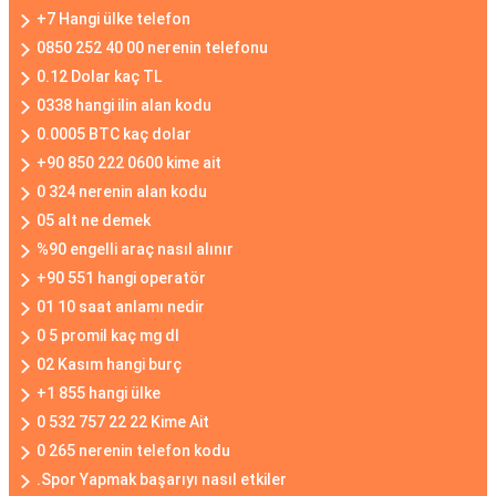
+7 Hangi ülke telefon
0850 252 40 00 nerenin telefonu
0.12 Dolar kaç TL
0338 hangi ilin alan kodu
0.0005 BTC kaç dolar
+90 850 222 0600 kime ait
0 324 nerenin alan kodu
05 alt ne demek
%90 engelli araç nasıl alınır
+90 551 hangi operatör
01 10 saat anlamı nedir
0 5 promil kaç mg dl
02 Kasım hangi burç
+1 855 hangi ülke
0 532 757 22 22 Kime Ait
0 265 nerenin telefon kodu
.Spor Yapmak başarıyı nasıl etkiler