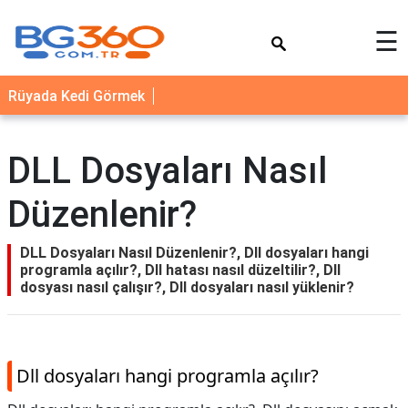
×
☰
YEMEK
Rüyada Kedi Görmek
TARİFLERİ
BİYOGRAFİ
DLL Dosyaları Nasıl
NEDİR
Düzenlenir?
FAYDALARI
SAĞLIK
DLL Dosyaları Nasıl Düzenlenir?, Dll dosyaları hangi
programla açılır?, Dll hatası nasıl düzeltilir?, Dll
İLETİŞİM
dosyası nasıl çalışır?, Dll dosyaları nasıl yüklenir?
Dll dosyaları hangi programla açılır?