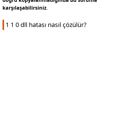
doğru kopyalanmadığında bu sorunla
karşılaşabilirsiniz
.
1 1 0 dll hatası nasıl çözülür?