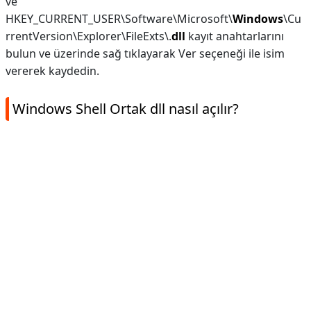
ve
HKEY_CURRENT_USER\Software\Microsoft\
Windows
\Cu
rrentVersion\Explorer\FileExts\.
dll
kayıt anahtarlarını
bulun ve üzerinde sağ tıklayarak Ver seçeneği ile isim
vererek kaydedin.
Windows Shell Ortak dll nasıl açılır?