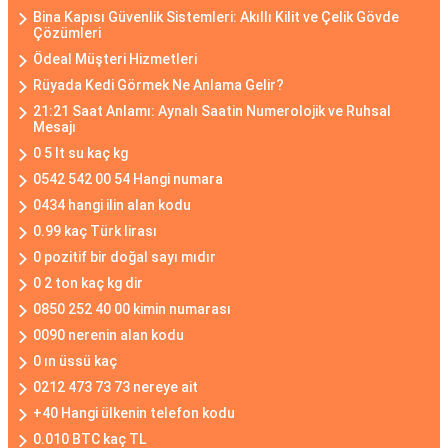
Bina Kapısı Güvenlik Sistemleri: Akıllı Kilit ve Çelik Gövde
Çözümleri
Ödeal Müşteri Hizmetleri
Rüyada Kedi Görmek Ne Anlama Gelir?
21:21 Saat Anlamı: Aynalı Saatin Numerolojik ve Ruhsal
Mesajı
0 5 lt su kaç kg
0542 542 00 54 Hangi numara
0434 hangi ilin alan kodu
0.99 kaç Türk lirası
0 pozitif bir doğal sayı mıdır
0 2 ton kaç kg dir
0850 252 40 00 kimin numarası
0090 nerenin alan kodu
0 ın üssü kaç
0212 473 73 73 nereye ait
+40 Hangi ülkenin telefon kodu
0.010 BTC kaç TL