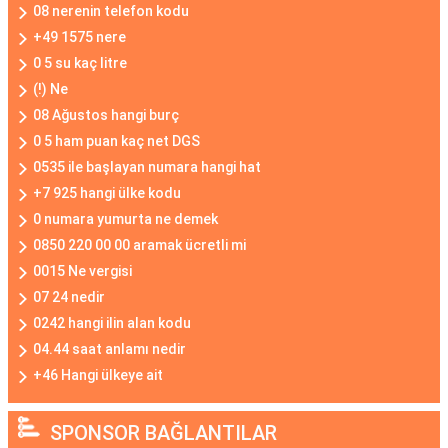
08 nerenin telefon kodu
+49 1575 nere
0 5 su kaç litre
(!) Ne
08 Ağustos hangi burç
0 5 ham puan kaç net DGS
0535 ile başlayan numara hangi hat
+7 925 hangi ülke kodu
0 numara yumurta ne demek
0850 220 00 00 aramak ücretli mi
0015 Ne vergisi
07 24 nedir
0242 hangi ilin alan kodu
04.44 saat anlamı nedir
+46 Hangi ülkeye ait
SPONSOR BAĞLANTILAR