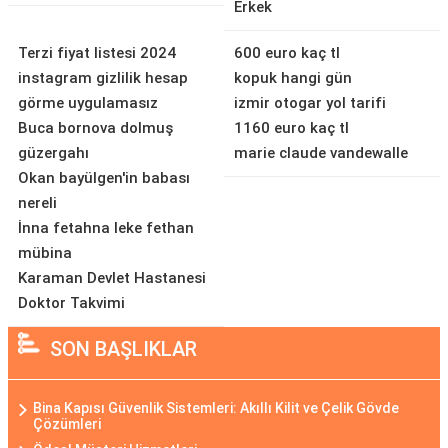
Erkek
Terzi fiyat listesi 2024
600 euro kaç tl
instagram gizlilik hesap
kopuk hangi gün
görme uygulamasız
izmir otogar yol tarifi
Buca bornova dolmuş
1160 euro kaç tl
güzergahı
marie claude vandewalle
Okan bayülgen'in babası
nereli
İnna fetahna leke fethan
mübina
Karaman Devlet Hastanesi
Doktor Takvimi
SON BAŞLIKLAR
Bina Kapısı Güvenlik Sistemleri: Akıllı Kilit ve Çelik Gövde
Çözümleri