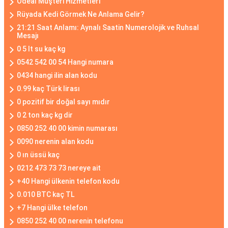
Ödeal Müşteri Hizmetleri
Rüyada Kedi Görmek Ne Anlama Gelir?
21:21 Saat Anlamı: Aynalı Saatin Numerolojik ve Ruhsal
Mesajı
0 5 lt su kaç kg
0542 542 00 54 Hangi numara
0434 hangi ilin alan kodu
0.99 kaç Türk lirası
0 pozitif bir doğal sayı mıdır
0 2 ton kaç kg dir
0850 252 40 00 kimin numarası
0090 nerenin alan kodu
0 ın üssü kaç
0212 473 73 73 nereye ait
+40 Hangi ülkenin telefon kodu
0.010 BTC kaç TL
+7 Hangi ülke telefon
0850 252 40 00 nerenin telefonu