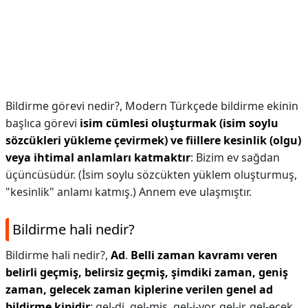
Bildirme görevi nedir?,
Modern Türkçede bildirme ekinin
başlıca görevi
isim cümlesi oluşturmak (isim soylu
sözcükleri yükleme çevirmek) ve fiillere kesinlik (olgu)
veya ihtimal anlamları katmaktır
: Bizim ev sağdan
üçüncüsüdür. (İsim soylu sözcükten yüklem oluşturmuş,
"kesinlik" anlamı katmış.) Annem eve ulaşmıştır.
Bildirme hali nedir?
Bildirme hali nedir?,
Ad
.
Belli zaman kavramı veren
belirli geçmiş, belirsiz geçmiş, şimdiki zaman, geniş
zaman, gelecek zaman kiplerine verilen genel ad
bildirme kipidir
: gel-di, gel-miş, gel-i-yor, gel-ir, gel-ecek