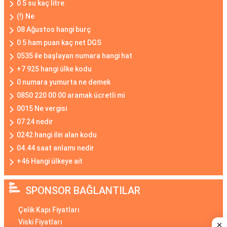
0 5 su kaç litre
(!) Ne
08 Ağustos hangi burç
0 5 ham puan kaç net DGS
0535 ile başlayan numara hangi hat
+7 925 hangi ülke kodu
0 numara yumurta ne demek
0850 220 00 00 aramak ücretli mi
0015 Ne vergisi
07 24 nedir
0242 hangi ilin alan kodu
04.44 saat anlamı nedir
+46 Hangi ülkeye ait
SPONSOR BAĞLANTILAR
Çelik Kapı Fiyatları
Viski Fiyatları