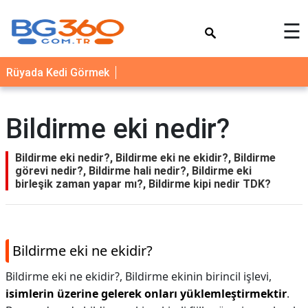
×
☰
YEMEK
Rüyada Kedi Görmek
TARİFLERİ
BİYOGRAFİ
Bildirme eki nedir?
NEDİR
FAYDALARI
Bildirme eki nedir?, Bildirme eki ne ekidir?, Bildirme
görevi nedir?, Bildirme hali nedir?, Bildirme eki
SAĞLIK
birleşik zaman yapar mı?, Bildirme kipi nedir TDK?
İLETİŞİM
Bildirme eki ne ekidir?
Bildirme eki ne ekidir?,
Bildirme ekinin birincil işlevi,
isimlerin üzerine gelerek onları yüklemleştirmektir
.