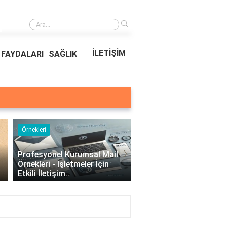
›
Ödeal Müşteri Hizmetleri
İLETİŞİM
FAYDALARI
SAĞLIK
Örnekleri
Blog
›
Profesyonel Kurumsal Mail
Bina Kapısı Güvenlik
Örnekleri - İşletmeler İçin
Sistemleri: Akıllı Kilit v
Etkili İletişim..
Gövde Çözümleri..