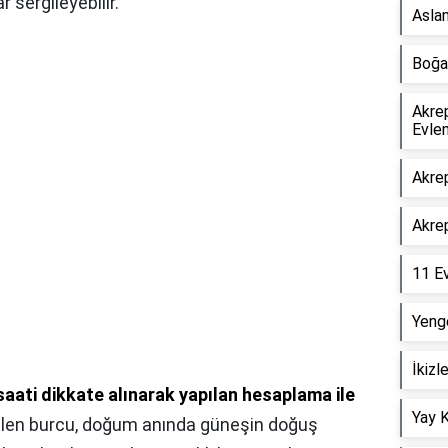
 sergileyebilir.
Asla
Boğa
Akrep
Evle
Akrep
Akre
11 E
Yeng
İkizl
saati dikkate alınarak yapılan hesaplama ile
Yay 
elen burcu, doğum anında güneşin doğuş