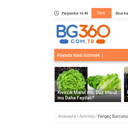
Yeni
ik Sistemleri: Akıllı Kilit ve Çelik Gövde Çözümleri
Perşembe 16:49
Ödeal M
Rüyada Kedi Görmek
‹
Kapısı Güvenlik
leri: Akıllı Kilit ve Çelik
Kıvırcık Marul mu, Düz Marul
 Çözümleri..
mu Daha Faydalı?
Anasayfa
Astroloji
Yengeç Burcunun