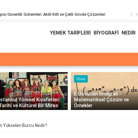
‹
üşteri Hizmetleri
YEMEK TARİFLERİ
BİYOGRAFİ
NEDİR
Üssü
E Üssünün İntegrali -
İstanbul Yöresel Kıyafetleri:
Matematiksel Çözüm ve
Tarihî ve Kültürel Bir Miras
Örnekler
 Yükselen Burcu Nedir?