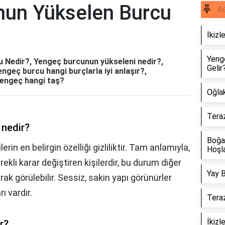
nun Yükselen Burcu
As
İkizl
Yeng
 Nedir?, Yengeç burcunun yükseleni nedir?,
Gelir
engeç burcu hangi burçlarla iyi anlaşır?,
yengeç hangi taş?
Oğla
Tera
 nedir?
Boğa 
lerin en belirgin özelliği gizliliktir. Tam anlamıyla,
Hoşla
ekli karar değiştiren kişilerdir, bu durum diğer
Yay B
rak görülebilir. Sessiz, sakin yapı görünürler
ı vardır.
Teraz
İkizl
r?