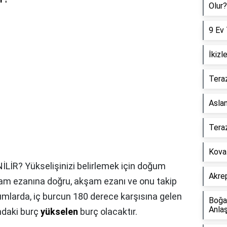
Olur?
9 Ev 
İkizl
Teraz
Aslan
Tera
Kova 
LİR? Yükselişinizi belirlemek için doğum
Akre
şam ezanına doğru, akşam ezanı ve onu takip
umlarda, iç burcun 180 derece karşısına gelen
Boğa 
Anlaş
ındaki burç
yükselen
burç olacaktır.