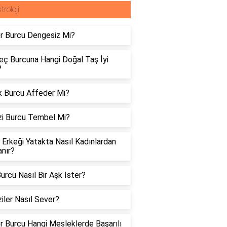
troloji
er Burcu Dengesiz Mi?
eç Burcuna Hangi Doğal Taş İyi
?
k Burcu Affeder Mi?
zi Burcu Tembel Mi?
Erkeği Yatakta Nasıl Kadınlardan
nır?
urcu Nasıl Bir Aşk İster?
iler Nasıl Sever?
er Burcu Hangi Mesleklerde Başarılı