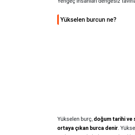
Yengeç insanları dengesiz tavırlar
Yükselen burcun ne?
Yükselen burç,
doğum tarihi ve 
ortaya çıkan burca denir
. Yüks