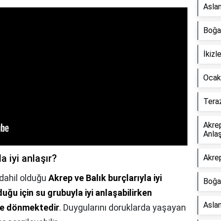
Aslan
Boğa
İkizl
Ocak
Teraz
Akre
Anlaş
 iyi anlaşır?
Akrep
 dahil olduğu
Akrep ve Balık burçlarıyla iyi
Boğa
ğu için su grubuyla iyi anlaşabilirken
Asla
ne dönmektedir
. Duygularını doruklarda yaşayan