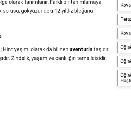
ge olarak tanımlanır. Farklı bir tanımlamaya
Kova
 sorusu, gökyüzündeki 12 yıldız bloğunu
Teraz
Kova 
?
Oğla
 Hint yeşimi olarak da bilinen
aventurin
taşıdır.
ıdır. Zindelik, yaşam ve canlılığın temsilcisidir.
Oğlak
Oğla
Hoşla