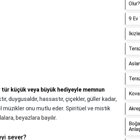
Olur?
9 Ev 
İkizl
Teraz
Aslan
Tera
r tür küçük veya büyük hediyeyle memnun
Kova 
tir, duygusaldır, hassastır, çiçekler, güller kadar,
el müzikler onu mutlu eder. Spiritüel ve mistik
Akre
lalara, beyazlara bayılır.
Boğa 
Anlaş
eyi sever?