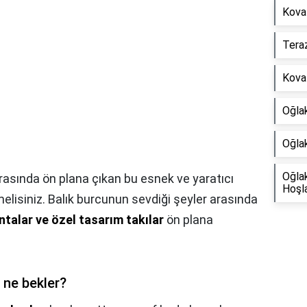
Kova
Teraz
Kova 
Oğla
Oğlak
Oğla
rasında ön plana çıkan bu esnek ve yaratıcı
Hoşla
lisiniz. Balık burcunun sevdiği şeyler arasında
lantalar ve özel tasarım takılar
ön plana
 ne bekler?