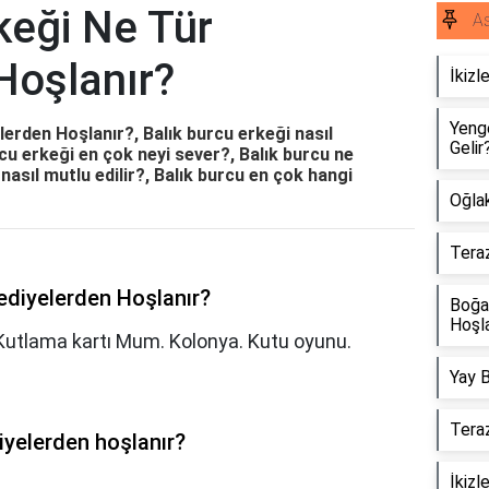
keği Ne Tür
As
Hoşlanır?
İkizl
Yeng
lerden Hoşlanır?, Balık burcu erkeği nasıl
Gelir
cu erkeği en çok neyi sever?, Balık burcu ne
 nasıl mutlu edilir?, Balık burcu en çok hangi
Oğla
Tera
Hediyelerden Hoşlanır?
Boğa 
Hoşla
. Kutlama kartı Mum. Kolonya. Kutu oyunu.
Yay B
Teraz
diyelerden hoşlanır?
İkizl