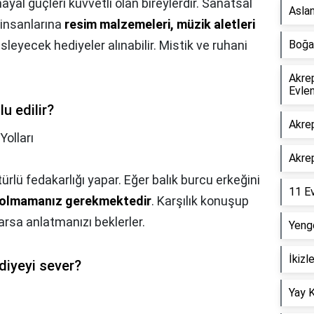
hayal güçleri kuvvetli olan bireylerdir. Sanatsal
Asla
 insanlarına
resim malzemeleri, müzik aletleri
besleyecek hediyeler alınabilir. Mistik ve ruhani
Boğa
Akrep
Evle
lu edilir?
Akrep
Yolları
Akre
türlü fedakarlığı yapar. Eğer balık burcu erkeğini
11 E
 olmamanız gerekmektedir
. Karşılık konuşup
arsa anlatmanızı beklerler.
Yeng
İkizl
diyeyi sever?
Yay 