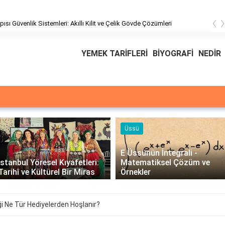
‹
üşteri Hizmetleri
YEMEK TARİFLERİ
BİYOGRAFİ
NEDİR
Üssü
E Üssünün İntegrali -
İstanbul Yöresel Kıyafetleri:
Matematiksel Çözüm ve
Tarihî ve Kültürel Bir Miras
Örnekler
ği Ne Tür Hediyelerden Hoşlanır?