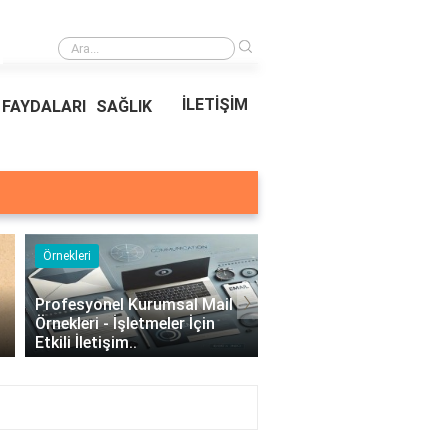
›
Ödeal Müşteri Hizmetleri
İLETİŞİM
FAYDALARI
SAĞLIK
Örnekleri
Blog
›
Profesyonel Kurumsal Mail
Bina Kapısı Güvenlik
Örnekleri - İşletmeler İçin
Sistemleri: Akıllı Kilit v
Etkili İletişim..
Gövde Çözümleri..