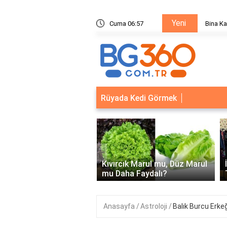
Yeni
ik Sistemleri: Akıllı Kilit ve Çelik Gövde Çözümleri
Cuma 06:57
Ödeal M
Rüyada Kedi Görmek
‹
Kapısı Güvenlik
leri: Akıllı Kilit ve Çelik
Kıvırcık Marul mu, Düz Marul
 Çözümleri..
mu Daha Faydalı?
Anasayfa
Astroloji
Balık Burcu Erke