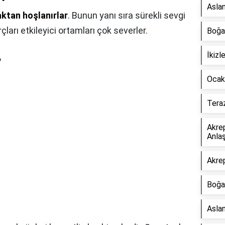
Aslan
aktan hoşlanırlar
. Bunun yanı sıra sürekli sevgi
urçları etkileyici ortamları çok severler.
Boğa
İkizl
?
Ocak
Teraz
Akre
Anlaş
Akrep
Boğa
Asla