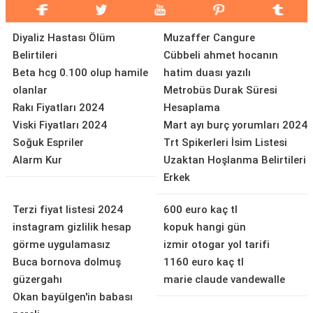
Diyaliz Hastası Ölüm
Muzaffer Cangure
Belirtileri
Cübbeli ahmet hocanın
Beta hcg 0.100 olup hamile
hatim duası yazılı
olanlar
Metrobüs Durak Süresi
Rakı Fiyatları 2024
Hesaplama
Viski Fiyatları 2024
Mart ayı burç yorumları 2024
Soğuk Espriler
Trt Spikerleri İsim Listesi
Alarm Kur
Uzaktan Hoşlanma Belirtileri
Erkek
Terzi fiyat listesi 2024
600 euro kaç tl
instagram gizlilik hesap
kopuk hangi gün
görme uygulamasız
izmir otogar yol tarifi
Buca bornova dolmuş
1160 euro kaç tl
güzergahı
marie claude vandewalle
Okan bayülgen'in babası