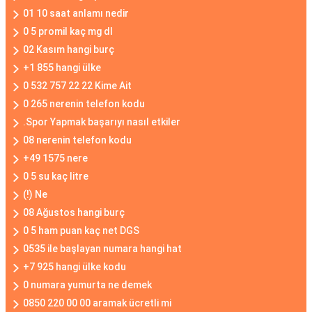
01 10 saat anlamı nedir
0 5 promil kaç mg dl
02 Kasım hangi burç
+1 855 hangi ülke
0 532 757 22 22 Kime Ait
0 265 nerenin telefon kodu
.Spor Yapmak başarıyı nasıl etkiler
08 nerenin telefon kodu
+49 1575 nere
0 5 su kaç litre
(!) Ne
08 Ağustos hangi burç
0 5 ham puan kaç net DGS
0535 ile başlayan numara hangi hat
+7 925 hangi ülke kodu
0 numara yumurta ne demek
0850 220 00 00 aramak ücretli mi