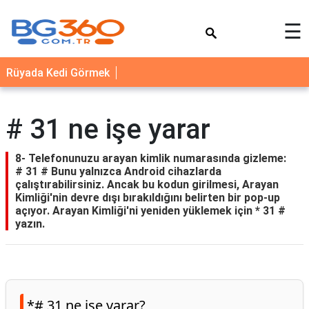
×
☰
YEMEK
Rüyada Kedi Görmek
TARİFLERİ
BİYOGRAFİ
# 31 ne işe yarar
NEDİR
FAYDALARI
8- Telefonunuzu arayan kimlik numarasında gizleme:
# 31 # Bunu yalnızca Android cihazlarda
SAĞLIK
çalıştırabilirsiniz. Ancak bu kodun girilmesi, Arayan
Kimliği'nin devre dışı bırakıldığını belirten bir pop-up
İLETİŞİM
açıyor. Arayan Kimliği'ni yeniden yüklemek için * 31 #
yazın.
*# 31 ne işe yarar?