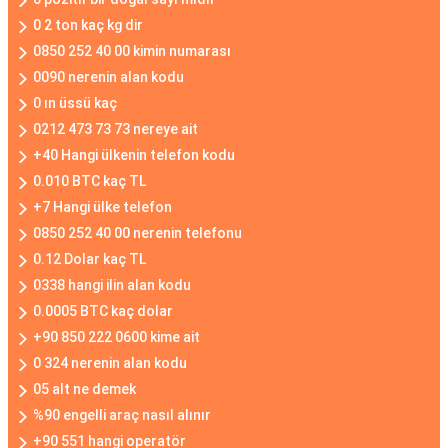
0 2 ton kaç kg dir
0850 252 40 00 kimin numarası
0090 nerenin alan kodu
0 ın üssü kaç
0212 473 73 73 nereye ait
+40 Hangi ülkenin telefon kodu
0.010 BTC kaç TL
+7 Hangi ülke telefon
0850 252 40 00 nerenin telefonu
0.12 Dolar kaç TL
0338 hangi ilin alan kodu
0.0005 BTC kaç dolar
+90 850 222 0600 kime ait
0 324 nerenin alan kodu
05 alt ne demek
%90 engelli araç nasıl alınır
+90 551 hangi operatör