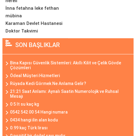
nereli
İnna fetahna leke fethan
mübina
Karaman Devlet Hastanesi
Doktor Takvimi
SON BAŞLIKLAR
Bina Kapısı Güvenlik Sistemleri: Akıllı Kilit ve Çelik Gövde
Çözümleri
Ödeal Müşteri Hizmetleri
Rüyada Kedi Görmek Ne Anlama Gelir?
21:21 Saat Anlamı: Aynalı Saatin Numerolojik ve Ruhsal
Mesajı
0 5 lt su kaç kg
0542 542 00 54 Hangi numara
0434 hangi ilin alan kodu
0.99 kaç Türk lirası
0 pozitif bir doğal sayı mıdır