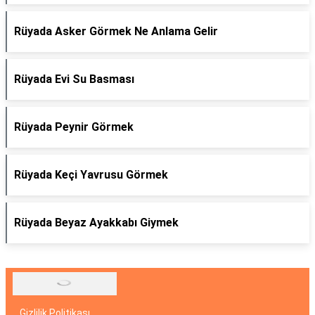
Rüyada Asker Görmek Ne Anlama Gelir
Rüyada Evi Su Basması
Rüyada Peynir Görmek
Rüyada Keçi Yavrusu Görmek
Rüyada Beyaz Ayakkabı Giymek
Gizlilik Politikası