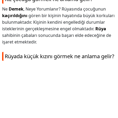
Ne
Demek
, Neye Yorumlanır? Rüyasında çocuğunun
kaçırıldığını
gören bir kişinin hayatında büyük korkuları
bulunmaktadır. Kişinin kendini engellediği durumlar
isteklerinin gerçekleşmesine engel olmaktadır.
Rüya
sahibinin çabaları sonucunda başarı elde edeceğine de
işaret etmektedir.
Rüyada küçük kızını görmek ne anlama gelir?