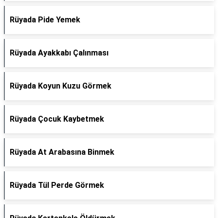
Rüyada Pide Yemek
Rüyada Ayakkabı Çalınması
Rüyada Koyun Kuzu Görmek
Rüyada Çocuk Kaybetmek
Rüyada At Arabasına Binmek
Rüyada Tül Perde Görmek