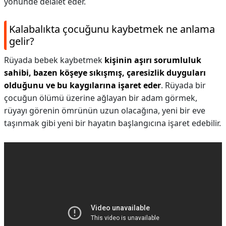
yönünde delalet eder.
Kalabalıkta çocuğunu kaybetmek ne anlama
gelir?
Rüyada bebek kaybetmek
kişinin aşırı sorumluluk
sahibi, bazen köşeye sıkışmış, çaresizlik duyguları
olduğunu ve bu kaygılarına işaret eder
. Rüyada bir
çocuğun ölümü üzerine ağlayan bir adam görmek,
rüyayı görenin ömrünün uzun olacağına, yeni bir eve
taşınmak gibi yeni bir hayatın başlangıcına işaret edebilir.