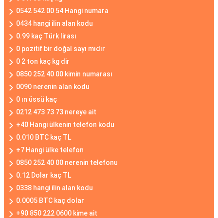
0542 542 00 54 Hangi numara
0434 hangi ilin alan kodu
0.99 kaç Türk lirası
0 pozitif bir doğal sayı mıdır
0 2 ton kaç kg dir
0850 252 40 00 kimin numarası
0090 nerenin alan kodu
0 ın üssü kaç
0212 473 73 73 nereye ait
+40 Hangi ülkenin telefon kodu
0.010 BTC kaç TL
+7 Hangi ülke telefon
0850 252 40 00 nerenin telefonu
0.12 Dolar kaç TL
0338 hangi ilin alan kodu
0.0005 BTC kaç dolar
+90 850 222 0600 kime ait