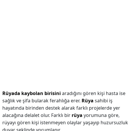
Rüyada kaybolan birisini
aradığını gören kişi hasta ise
sağlık ve şifa bularak ferahlığa erer.
Rüya
sahibi iş
hayatında birinden destek alarak farklı projelerde yer
alacağına delalet olur. Farklı bir
rüya
yorumuna göre,
rüyayı gören kişi istenmeyen olaylar yaşayıp huzursuzluk
duyar şeklinde yorumlanır.