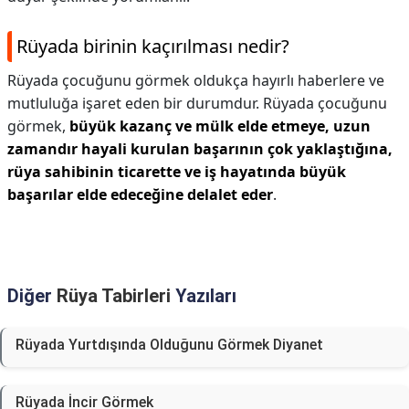
Rüyada birinin kaçırılması nedir?
Rüyada çocuğunu görmek oldukça hayırlı haberlere ve
mutluluğa işaret eden bir durumdur. Rüyada çocuğunu
görmek,
büyük kazanç ve mülk elde etmeye, uzun
zamandır hayali kurulan başarının çok yaklaştığına,
rüya sahibinin ticarette ve iş hayatında büyük
başarılar elde edeceğine delalet eder
.
Diğer
Rüya Tabirleri
Yazıları
Rüyada Yurtdışında Olduğunu Görmek Diyanet
Rüyada İncir Görmek