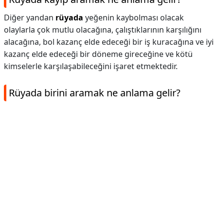
Diğer yandan
rüyada
yeğenin kaybolması olacak
olaylarla çok mutlu olacağına, çalıştıklarının karşılığını
alacağına, bol kazanç elde edeceği bir iş kuracağına ve iyi
kazanç elde edeceği bir döneme gireceğine ve kötü
kimselerle karşılaşabileceğini işaret etmektedir.
Rüyada birini aramak ne anlama gelir?