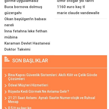
görme uygulamasız
izmir otogar yol tarifi
Buca bornova dolmuş
1160 euro kaç tl
güzergahı
marie claude vandewalle
Okan bayülgen'in babası
nereli
İnna fetahna leke fethan
mübina
Karaman Devlet Hastanesi
Doktor Takvimi
SON BAŞLIKLAR
Bina Kapısı Güvenlik Sistemleri: Akıllı Kilit ve Çelik Gövde
Çözümleri
Ödeal Müşteri Hizmetleri
Rüyada Kedi Görmek Ne Anlama Gelir?
21:21 Saat Anlamı: Aynalı Saatin Numerolojik ve Ruhsal
Mesajı
0 5 lt su kaç kg