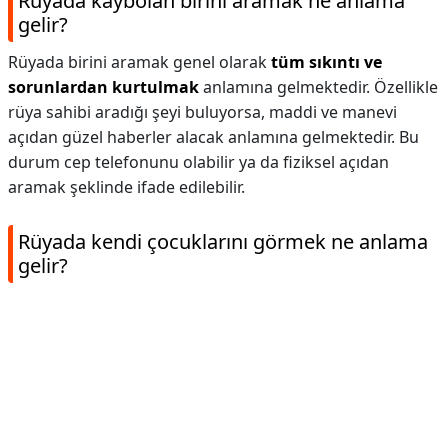
Rüyada kaybolan birini aramak ne anlama
gelir?
Rüyada birini aramak genel olarak
tüm sıkıntı ve
sorunlardan kurtulmak
anlamına gelmektedir. Özellikle
rüya sahibi aradığı şeyi buluyorsa, maddi ve manevi
açıdan güzel haberler alacak anlamına gelmektedir. Bu
durum cep telefonunu olabilir ya da fiziksel açıdan
aramak şeklinde ifade edilebilir.
Rüyada kendi çocuklarını görmek ne anlama
gelir?