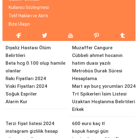
Kullanıcı Sözleşmesi
Telif Hakları ve Alıntı
Bize Ulaşın
Diyaliz Hastası Ölüm
Muzaffer Cangure
Belirtileri
Cübbeli ahmet hocanın
Beta hcg 0.100 olup hamile
hatim duası yazılı
olanlar
Metrobüs Durak Süresi
Rakı Fiyatları 2024
Hesaplama
Viski Fiyatları 2024
Mart ayı burç yorumları 2024
Soğuk Espriler
Trt Spikerleri İsim Listesi
Alarm Kur
Uzaktan Hoşlanma Belirtileri
Erkek
Terzi fiyat listesi 2024
600 euro kaç tl
instagram gizlilik hesap
kopuk hangi gün