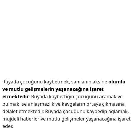
Rüyada çocuğunu kaybetmek, sanılanın aksine
olumlu
ve mutlu gelişmelerin yaşanacağına işaret
etmektedir
. Rüyada kaybettiğin çocuğunu aramak ve
bulmak ise anlaşmazlık ve kavgaların ortaya çıkmasına
delalet etmektedir. Rüyada çocuğunu kaybedip ağlamak,
müjdeli haberler ve mutlu gelişmeler yaşanacağına işaret
eder.