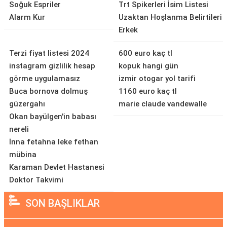
Soğuk Espriler
Trt Spikerleri İsim Listesi
Alarm Kur
Uzaktan Hoşlanma Belirtileri
Erkek
Terzi fiyat listesi 2024
600 euro kaç tl
instagram gizlilik hesap
kopuk hangi gün
görme uygulamasız
izmir otogar yol tarifi
Buca bornova dolmuş
1160 euro kaç tl
güzergahı
marie claude vandewalle
Okan bayülgen'in babası
nereli
İnna fetahna leke fethan
mübina
Karaman Devlet Hastanesi
Doktor Takvimi
SON BAŞLIKLAR