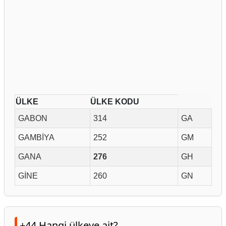
ÜLKE
ÜLKE
KODU
GABON
314
GA
GAMBİYA
252
GM
GANA
276
GH
GİNE
260
GN
+44 Hangi ülkeye ait?