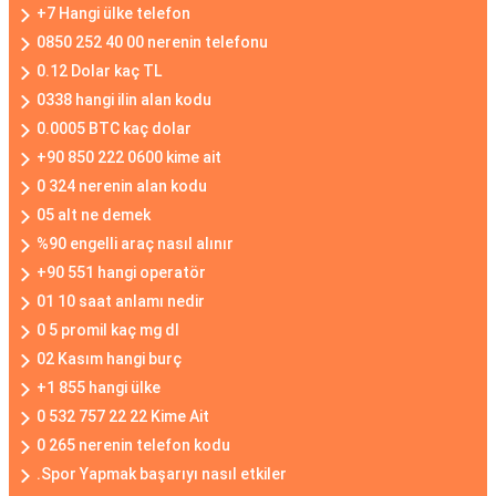
+7 Hangi ülke telefon
0850 252 40 00 nerenin telefonu
0.12 Dolar kaç TL
0338 hangi ilin alan kodu
0.0005 BTC kaç dolar
+90 850 222 0600 kime ait
0 324 nerenin alan kodu
05 alt ne demek
%90 engelli araç nasıl alınır
+90 551 hangi operatör
01 10 saat anlamı nedir
0 5 promil kaç mg dl
02 Kasım hangi burç
+1 855 hangi ülke
0 532 757 22 22 Kime Ait
0 265 nerenin telefon kodu
.Spor Yapmak başarıyı nasıl etkiler