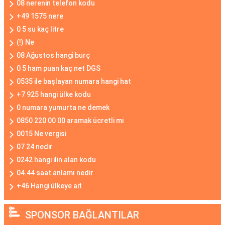
08 nerenin telefon kodu
+49 1575 nere
0 5 su kaç litre
(!) Ne
08 Ağustos hangi burç
0 5 ham puan kaç net DGS
0535 ile başlayan numara hangi hat
+7 925 hangi ülke kodu
0 numara yumurta ne demek
0850 220 00 00 aramak ücretli mi
0015 Ne vergisi
07 24 nedir
0242 hangi ilin alan kodu
04.44 saat anlamı nedir
+46 Hangi ülkeye ait
SPONSOR BAĞLANTILAR