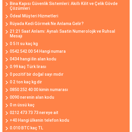
Bina Kapısı Güvenlik Sistemleri: Akıllı Kilit ve Çelik Gövde
Çözümleri
Ödeal Müşteri Hizmetleri
Rüyada Kedi Görmek Ne Anlama Gelir?
21:21 Saat Anlamı: Aynalı Saatin Numerolojik ve Ruhsal
Mesajı
0 5 lt su kaç kg
0542 542 00 54 Hangi numara
0434 hangi ilin alan kodu
0.99 kaç Türk lirası
0 pozitif bir doğal sayı mıdır
0 2 ton kaç kg dir
0850 252 40 00 kimin numarası
0090 nerenin alan kodu
0 ın üssü kaç
0212 473 73 73 nereye ait
+40 Hangi ülkenin telefon kodu
0.010 BTC kaç TL