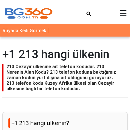
×
☰
YEMEK
Rüyada Kedi Görmek
TARİFLERİ
BİYOGRAFİ
+1 213 hangi ülkenin
NEDİR
FAYDALARI
213 Cezayir ülkesine ait telefon kodudur. 213
Nerenin Alan Kodu? 213 telefon koduna baktığımız
SAĞLIK
zaman kodun yurt dışına ait olduğunu görüyoruz.
213 telefon kodu Kuzey Afrika ülkesi olan Cezayir
İLETİŞİM
ülkesine bağlı bir telefon kodudur.
+1 213 hangi ülkenin?