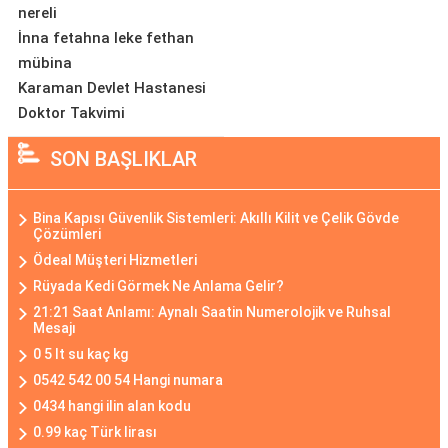
nereli
İnna fetahna leke fethan
mübina
Karaman Devlet Hastanesi
Doktor Takvimi
SON BAŞLIKLAR
Bina Kapısı Güvenlik Sistemleri: Akıllı Kilit ve Çelik Gövde
Çözümleri
Ödeal Müşteri Hizmetleri
Rüyada Kedi Görmek Ne Anlama Gelir?
21:21 Saat Anlamı: Aynalı Saatin Numerolojik ve Ruhsal
Mesajı
0 5 lt su kaç kg
0542 542 00 54 Hangi numara
0434 hangi ilin alan kodu
0.99 kaç Türk lirası