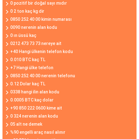
0 pozitif bir doğal sayı mıdır
0 2 ton kaç kg dir
0850 252 40 00 kimin numarası
0090 nerenin alan kodu
0 ın üssü kaç
0212 473 73 73 nereye ait
+40 Hangi ülkenin telefon kodu
0.010 BTC kaç TL
+7 Hangi ülke telefon
0850 252 40 00 nerenin telefonu
0.12 Dolar kaç TL
0338 hangi ilin alan kodu
0.0005 BTC kaç dolar
+90 850 222 0600 kime ait
0 324 nerenin alan kodu
05 alt ne demek
%90 engelli araç nasıl alınır