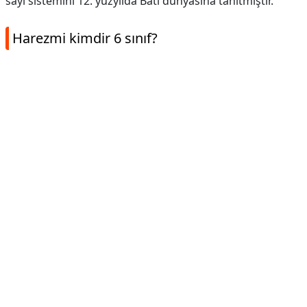
sayı sistemini 12. yüzyılda Batı dünyasına tanıtmıştır.
Harezmi kimdir 6 sınıf?