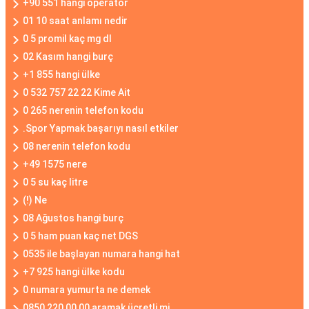
+90 551 hangi operatör
01 10 saat anlamı nedir
0 5 promil kaç mg dl
02 Kasım hangi burç
+1 855 hangi ülke
0 532 757 22 22 Kime Ait
0 265 nerenin telefon kodu
.Spor Yapmak başarıyı nasıl etkiler
08 nerenin telefon kodu
+49 1575 nere
0 5 su kaç litre
(!) Ne
08 Ağustos hangi burç
0 5 ham puan kaç net DGS
0535 ile başlayan numara hangi hat
+7 925 hangi ülke kodu
0 numara yumurta ne demek
0850 220 00 00 aramak ücretli mi