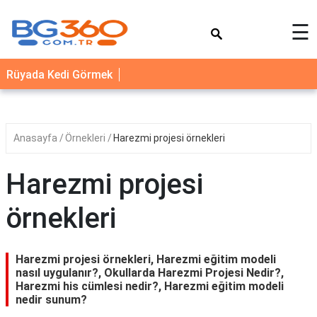
×
☰
YEMEK
Rüyada Kedi Görmek
TARİFLERİ
BİYOGRAFİ
NEDİR
Anasayfa
Örnekleri
Harezmi projesi örnekleri
FAYDALARI
Harezmi projesi
SAĞLIK
örnekleri
İLETİŞİM
Harezmi projesi örnekleri, Harezmi eğitim modeli
nasıl uygulanır?, Okullarda Harezmi Projesi Nedir?,
Harezmi his cümlesi nedir?, Harezmi eğitim modeli
nedir sunum?