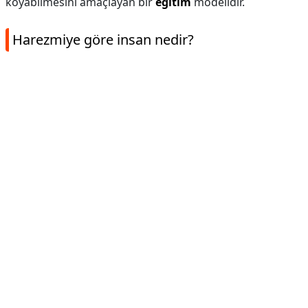
koyabilmesini amaçlayan bir
eğitim
modelidir.
Harezmiye göre insan nedir?