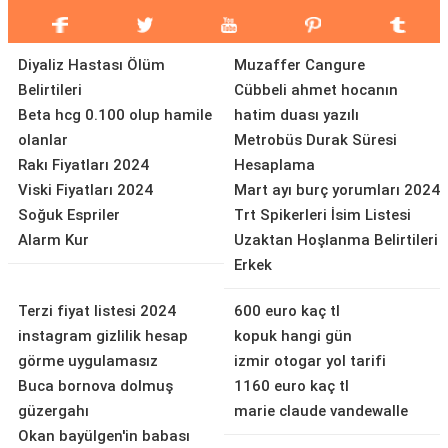
Diyaliz Hastası Ölüm
Muzaffer Cangure
Belirtileri
Cübbeli ahmet hocanın
Beta hcg 0.100 olup hamile
hatim duası yazılı
olanlar
Metrobüs Durak Süresi
Rakı Fiyatları 2024
Hesaplama
Viski Fiyatları 2024
Mart ayı burç yorumları 2024
Soğuk Espriler
Trt Spikerleri İsim Listesi
Alarm Kur
Uzaktan Hoşlanma Belirtileri
Erkek
Terzi fiyat listesi 2024
600 euro kaç tl
instagram gizlilik hesap
kopuk hangi gün
görme uygulamasız
izmir otogar yol tarifi
Buca bornova dolmuş
1160 euro kaç tl
güzergahı
marie claude vandewalle
Okan bayülgen'in babası