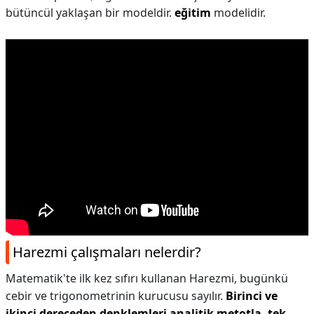
bütüncül yaklaşan bir modeldir.
eğitim
modelidir.
Harezmi çalışmaları nelerdir?
Matematik'te ilk kez sıfırı kullanan Harezmi, bugünkü
cebir ve trigonometrinin kurucusu sayılır.
Birinci ve
ikinci dereceden denklemleri analitik metotla, tek