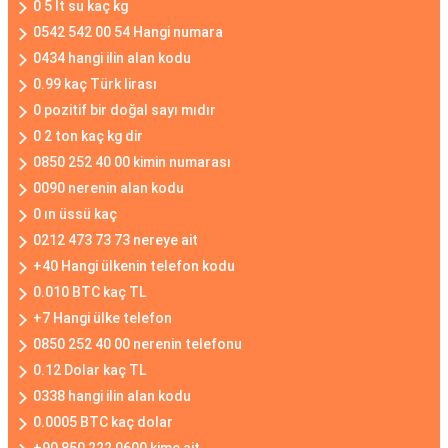
0 5 lt su kaç kg
0542 542 00 54 Hangi numara
0434 hangi ilin alan kodu
0.99 kaç Türk lirası
0 pozitif bir doğal sayı mıdır
0 2 ton kaç kg dir
0850 252 40 00 kimin numarası
0090 nerenin alan kodu
0 ın üssü kaç
0212 473 73 73 nereye ait
+40 Hangi ülkenin telefon kodu
0.010 BTC kaç TL
+7 Hangi ülke telefon
0850 252 40 00 nerenin telefonu
0.12 Dolar kaç TL
0338 hangi ilin alan kodu
0.0005 BTC kaç dolar