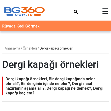
×
☰
YEMEK
Rüyada Kedi Görmek
TARİFLERİ
BİYOGRAFİ
NEDİR
Anasayfa
Örnekleri
Dergi kapağı örnekleri
FAYDALARI
Dergi kapağı örnekleri
SAĞLIK
İLETİŞİM
Dergi kapağı örnekleri, Bir dergi kapağında neler
olmalı?, Bir derginin içinde ne olur?, Dergi nasıl
hazırlanır aşamaları?, Dergi kapağı ne demek?, Dergi
kapağı kaç cm?