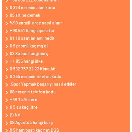
+90 850 222 0600 kime ait
0 324 nerenin alan kodu
05 alt ne demek
%90 engelli araç nasıl alınır
+90 551 hangi operatör
01 10 saat anlamı nedir
0 5 promil kaç mg dl
02 Kasım hangi burç
+1 855 hangi ülke
0 532 757 22 22 Kime Ait
0 265 nerenin telefon kodu
.Spor Yapmak başarıyı nasıl etkiler
08 nerenin telefon kodu
+49 1575 nere
0 5 su kaç litre
(!) Ne
08 Ağustos hangi burç
0 5 ham puan kaç net DGS