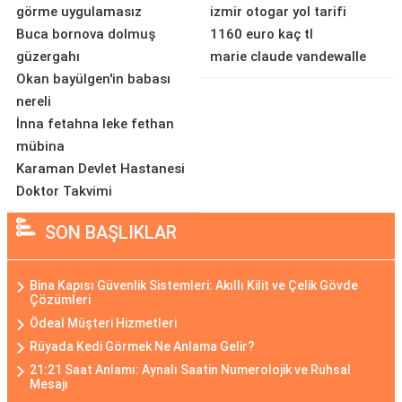
görme uygulamasız
izmir otogar yol tarifi
Buca bornova dolmuş
1160 euro kaç tl
güzergahı
marie claude vandewalle
Okan bayülgen'in babası
nereli
İnna fetahna leke fethan
mübina
Karaman Devlet Hastanesi
Doktor Takvimi
SON BAŞLIKLAR
Bina Kapısı Güvenlik Sistemleri: Akıllı Kilit ve Çelik Gövde
Çözümleri
Ödeal Müşteri Hizmetleri
Rüyada Kedi Görmek Ne Anlama Gelir?
21:21 Saat Anlamı: Aynalı Saatin Numerolojik ve Ruhsal
Mesajı