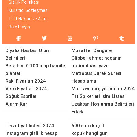
Gizlilik Politikası
Kullanıcı Sözleşmesi
Telif Hakları ve Alıntı
Bize Ulaşın
Diyaliz Hastası Ölüm
Muzaffer Cangure
Belirtileri
Cübbeli ahmet hocanın
Beta hcg 0.100 olup hamile
hatim duası yazılı
olanlar
Metrobüs Durak Süresi
Rakı Fiyatları 2024
Hesaplama
Viski Fiyatları 2024
Mart ayı burç yorumları 2024
Soğuk Espriler
Trt Spikerleri İsim Listesi
Alarm Kur
Uzaktan Hoşlanma Belirtileri
Erkek
Terzi fiyat listesi 2024
600 euro kaç tl
instagram gizlilik hesap
kopuk hangi gün