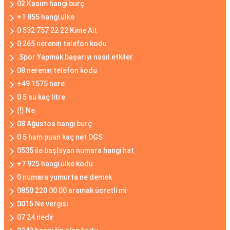
02 Kasım hangi burç
+1 855 hangi ülke
0 532 757 22 22 Kime Ait
0 265 nerenin telefon kodu
.Spor Yapmak başarıyı nasıl etkiler
08 nerenin telefon kodu
+49 1575 nere
0 5 su kaç litre
(!) Ne
08 Ağustos hangi burç
0 5 ham puan kaç net DGS
0535 ile başlayan numara hangi hat
+7 925 hangi ülke kodu
0 numara yumurta ne demek
0850 220 00 00 aramak ücretli mi
0015 Ne vergisi
07 24 nedir