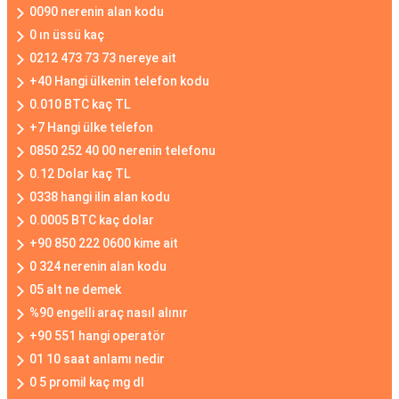
0090 nerenin alan kodu
0 ın üssü kaç
0212 473 73 73 nereye ait
+40 Hangi ülkenin telefon kodu
0.010 BTC kaç TL
+7 Hangi ülke telefon
0850 252 40 00 nerenin telefonu
0.12 Dolar kaç TL
0338 hangi ilin alan kodu
0.0005 BTC kaç dolar
+90 850 222 0600 kime ait
0 324 nerenin alan kodu
05 alt ne demek
%90 engelli araç nasıl alınır
+90 551 hangi operatör
01 10 saat anlamı nedir
0 5 promil kaç mg dl