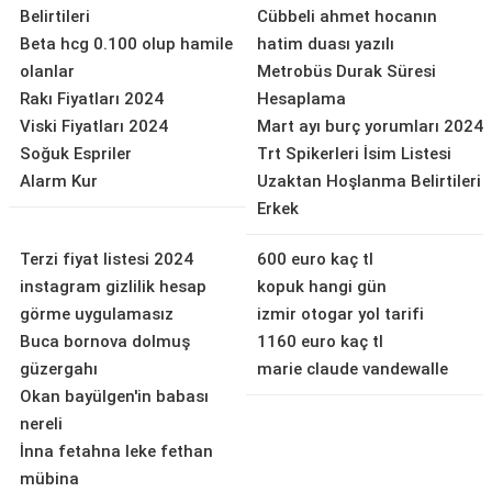
Belirtileri
Cübbeli ahmet hocanın
Beta hcg 0.100 olup hamile
hatim duası yazılı
olanlar
Metrobüs Durak Süresi
Rakı Fiyatları 2024
Hesaplama
Viski Fiyatları 2024
Mart ayı burç yorumları 2024
Soğuk Espriler
Trt Spikerleri İsim Listesi
Alarm Kur
Uzaktan Hoşlanma Belirtileri
Erkek
Terzi fiyat listesi 2024
600 euro kaç tl
instagram gizlilik hesap
kopuk hangi gün
görme uygulamasız
izmir otogar yol tarifi
Buca bornova dolmuş
1160 euro kaç tl
güzergahı
marie claude vandewalle
Okan bayülgen'in babası
nereli
İnna fetahna leke fethan
mübina