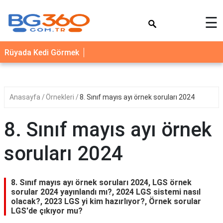
×
☰
YEMEK
Rüyada Kedi Görmek
TARİFLERİ
BİYOGRAFİ
NEDİR
Anasayfa
Örnekleri
8. Sınıf mayıs ayı örnek soruları 2024
FAYDALARI
8. Sınıf mayıs ayı örnek
SAĞLIK
soruları 2024
İLETİŞİM
8. Sınıf mayıs ayı örnek soruları 2024, LGS örnek
sorular 2024 yayınlandı mı?, 2024 LGS sistemi nasıl
olacak?, 2023 LGS yi kim hazırlıyor?, Örnek sorular
LGS'de çıkıyor mu?