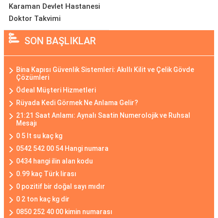
Karaman Devlet Hastanesi
Doktor Takvimi
SON BAŞLIKLAR
Bina Kapısı Güvenlik Sistemleri: Akıllı Kilit ve Çelik Gövde
Çözümleri
Ödeal Müşteri Hizmetleri
Rüyada Kedi Görmek Ne Anlama Gelir?
21:21 Saat Anlamı: Aynalı Saatin Numerolojik ve Ruhsal
Mesajı
0 5 lt su kaç kg
0542 542 00 54 Hangi numara
0434 hangi ilin alan kodu
0.99 kaç Türk lirası
0 pozitif bir doğal sayı mıdır
0 2 ton kaç kg dir
0850 252 40 00 kimin numarası