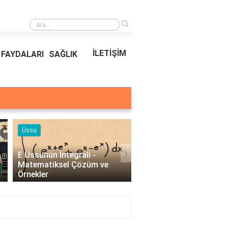
›
Ödeal Müşteri Hizmetleri
İLETİŞİM
FAYDALARI
SAĞLIK
Örnekleri
Blog
›
Profesyonel Kurumsal Mail
Bina Kapısı Güvenlik
Örnekleri - İşletmeler İçin
Sistemleri: Akıllı Kilit v
Etkili İletişim..
Gövde Çözümleri..