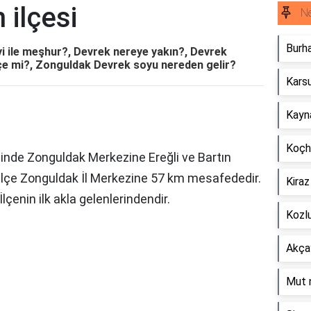
 ilçesi
Ne
Burha
yi ile meşhur?, Devrek nereye yakın?, Devrek
 ilçe mi?, Zonguldak Devrek soyu nereden gelir?
Karsu
Kayna
Koçhi
ihinde Zonguldak Merkezine Ereğli ve Bartın
r. İlçe Zonguldak İl Merkezine 57 km mesafededir.
Kiraz
lçenin ilk akla gelenlerindendir.
Kozlu
Akçay
Mut n