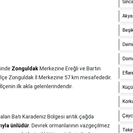
Sinca
Akyaz
Beşik
Demir
Doma
hinde
Zonguldak
Merkezine Ereğli ve Bartın
Eflan
r. İlçe Zonguldak İl Merkezine 57 km mesafededir.
lçenin ilk akla gelenlerindendir.
Küçük
Korku
Çaycu
kalan Batı Karadeniz Bölgesi antik çağda
ıyla ünlüdür
. Devrek ormanlarının vazgeçilmez
Tekir