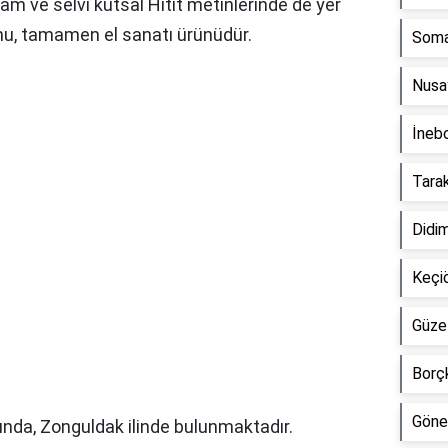
am ve selvi kutsal Hitit metinlerinde de yer
nu, tamamen el sanatı ürünüdür.
Soma 
Nusay
İnebo
Tarak
Didim
Keçiö
Güzel
Borçk
Gönen
sında, Zonguldak ilinde bulunmaktadır.