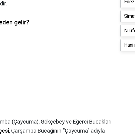
Enez 
dir.
Simav
eden gelir?
Nilüf
Hani 
şamba (Çaycuma), Gökçebey ve Eğerci Bucakları
lçesi
, Çarşamba Bucağının “Çaycuma” adıyla