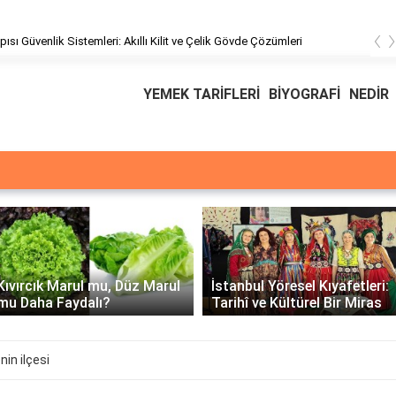
‹
pısı Güvenlik Sistemleri: Akıllı Kilit ve Çelik Gövde Çözümleri
YEMEK TARİFLERİ
BİYOGRAFİ
NEDİR
Üssü
E Üssünün İntegrali -
İstanbul Yöresel Kıyafetleri:
Matematiksel Çözüm ve
Tarihî ve Kültürel Bir Miras
Örnekler
in ilçesi