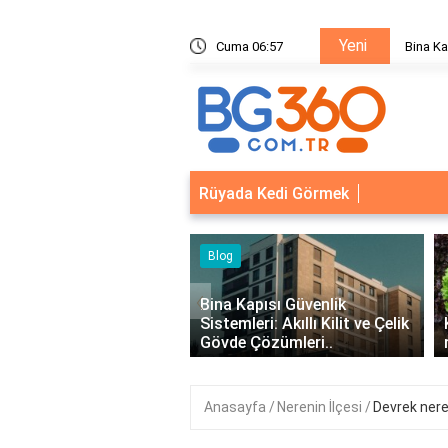
Yeni
ik Sistemleri: Akıllı Kilit ve Çelik Gövde Çözümleri
Cuma 06:57
Bina Ka
Rüyada Kedi Görmek
‹
Kapısı Güvenlik
leri: Akıllı Kilit ve Çelik
Kıvırcık Marul mu, Düz Marul
 Çözümleri..
mu Daha Faydalı?
Anasayfa
Nerenin İlçesi
Devrek neren