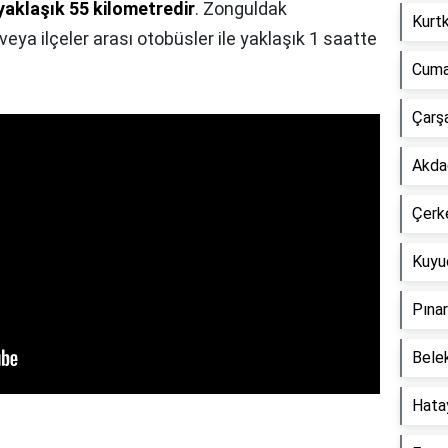
aklaşık 55 kilometredir
. Zonguldak
Kurtk
eya ilçeler arası otobüsler ile yaklaşık 1 saatte
Cuma
Çarşa
Akdağ
Çerke
Kuyuc
Pınar
Belek
Hatay