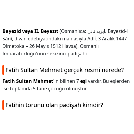
Bayezid veya II.
Beyazıt
(Osmanlıca: بايزيد ثانى Bayezīd-i
Sānī, divan edebiyatındaki mahlasıyla Adlî; 3 Aralık 1447
Dimetoka – 26 Mayıs 1512 Havsa), Osmanlı
İmparatorluğu'nun sekizinci padişahı.
Fatih Sultan Mehmet gerçek resmi nerede?
Fatih Sultan Mehmet
'in bilinen 7
eşi
vardır. Bu eşlerden
ise toplamda 5 tane çocuğu olmuştur.
Fatihin torunu olan padişah kimdir?