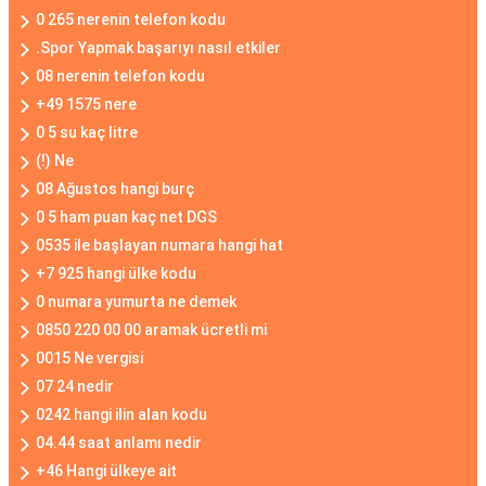
0 265 nerenin telefon kodu
.Spor Yapmak başarıyı nasıl etkiler
08 nerenin telefon kodu
+49 1575 nere
0 5 su kaç litre
(!) Ne
08 Ağustos hangi burç
0 5 ham puan kaç net DGS
0535 ile başlayan numara hangi hat
+7 925 hangi ülke kodu
0 numara yumurta ne demek
0850 220 00 00 aramak ücretli mi
0015 Ne vergisi
07 24 nedir
0242 hangi ilin alan kodu
04.44 saat anlamı nedir
+46 Hangi ülkeye ait