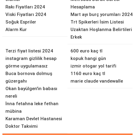
Rakı Fiyatları 2024
Hesaplama
Viski Fiyatları 2024
Mart ayı burç yorumları 2024
Soğuk Espriler
Trt Spikerleri İsim Listesi
Alarm Kur
Uzaktan Hoşlanma Belirtileri
Erkek
Terzi fiyat listesi 2024
600 euro kaç tl
instagram gizlilik hesap
kopuk hangi gün
görme uygulamasız
izmir otogar yol tarifi
Buca bornova dolmuş
1160 euro kaç tl
güzergahı
marie claude vandewalle
Okan bayülgen'in babası
nereli
İnna fetahna leke fethan
mübina
Karaman Devlet Hastanesi
Doktor Takvimi