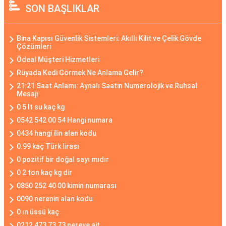
SON BAŞLIKLAR
Bina Kapısı Güvenlik Sistemleri: Akıllı Kilit ve Çelik Gövde
Çözümleri
Ödeal Müşteri Hizmetleri
Rüyada Kedi Görmek Ne Anlama Gelir?
21:21 Saat Anlamı: Aynalı Saatin Numerolojik ve Ruhsal
Mesajı
0 5 lt su kaç kg
0542 542 00 54 Hangi numara
0434 hangi ilin alan kodu
0.99 kaç Türk lirası
0 pozitif bir doğal sayı mıdır
0 2 ton kaç kg dir
0850 252 40 00 kimin numarası
0090 nerenin alan kodu
0 ın üssü kaç
0212 473 73 73 nereye ait