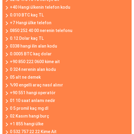
+40 Hangi ülkenin telefon kodu
0.010 BTC kaç TL
+7 Hangi ülke telefon
0850 252 40 00 nerenin telefonu
0.12 Dolar kaç TL
0338 hangi ilin alan kodu
0.0005 BTC kaç dolar
+90 850 222 0600 kime ait
0 324 nerenin alan kodu
05 alt ne demek
%90 engelli araç nasıl alınır
+90 551 hangi operatör
01 10 saat anlamı nedir
0 5 promil kaç mg dl
02 Kasım hangi burç
+1 855 hangi ülke
0 532 757 22 22 Kime Ait