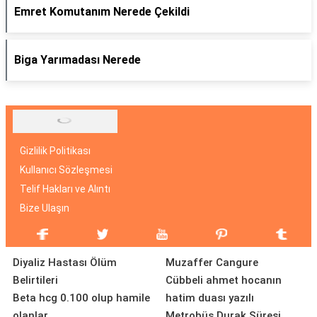
Emret Komutanım Nerede Çekildi
Biga Yarımadası Nerede
Gizlilik Politikası
Kullanıcı Sözleşmesi
Telif Hakları ve Alıntı
Bize Ulaşın
Diyaliz Hastası Ölüm
Muzaffer Cangure
Belirtileri
Cübbeli ahmet hocanın
Beta hcg 0.100 olup hamile
hatim duası yazılı
olanlar
Metrobüs Durak Süresi