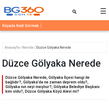
×
☰
YEMEK
Rüyada Kedi Görmek
TARİFLERİ
BİYOGRAFİ
NEDİR
Anasayfa
Nerede
Düzce Gölyaka Nerede
FAYDALARI
Düzce Gölyaka Nerede
SAĞLIK
İLETİŞİM
Düzce Gölyaka Nerede, Gölyaka İlçesi hangi ile
bağlıdır?, Gölyaka'da ne zaman deprem oldu?,
Gölyaka nın neyi meşhur?, Gölyaka Belediye Başkanı
kim oldu?, Düzce Gölyaka Köyü Alevi mi?