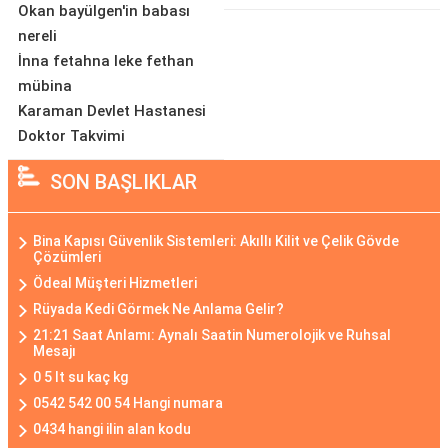
Okan bayülgen'in babası
nereli
İnna fetahna leke fethan
mübina
Karaman Devlet Hastanesi
Doktor Takvimi
SON BAŞLIKLAR
Bina Kapısı Güvenlik Sistemleri: Akıllı Kilit ve Çelik Gövde
Çözümleri
Ödeal Müşteri Hizmetleri
Rüyada Kedi Görmek Ne Anlama Gelir?
21:21 Saat Anlamı: Aynalı Saatin Numerolojik ve Ruhsal
Mesajı
0 5 lt su kaç kg
0542 542 00 54 Hangi numara
0434 hangi ilin alan kodu