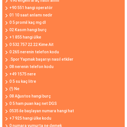
%90 engelli araç nasıl alınır
+90 551 hangi operatör
01 10 saat anlamı nedir
0 5 promil kaç mg dl
02 Kasım hangi burç
+1 855 hangi ülke
0 532 757 22 22 Kime Ait
0 265 nerenin telefon kodu
.Spor Yapmak başarıyı nasıl etkiler
08 nerenin telefon kodu
+49 1575 nere
0 5 su kaç litre
(!) Ne
08 Ağustos hangi burç
0 5 ham puan kaç net DGS
0535 ile başlayan numara hangi hat
+7 925 hangi ülke kodu
0 numara yumurta ne demek