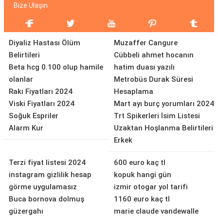
Bize Ulaşın
Diyaliz Hastası Ölüm
Muzaffer Cangure
Belirtileri
Cübbeli ahmet hocanın
Beta hcg 0.100 olup hamile
hatim duası yazılı
olanlar
Metrobüs Durak Süresi
Rakı Fiyatları 2024
Hesaplama
Viski Fiyatları 2024
Mart ayı burç yorumları 2024
Soğuk Espriler
Trt Spikerleri İsim Listesi
Alarm Kur
Uzaktan Hoşlanma Belirtileri
Erkek
Terzi fiyat listesi 2024
600 euro kaç tl
instagram gizlilik hesap
kopuk hangi gün
görme uygulamasız
izmir otogar yol tarifi
Buca bornova dolmuş
1160 euro kaç tl
güzergahı
marie claude vandewalle