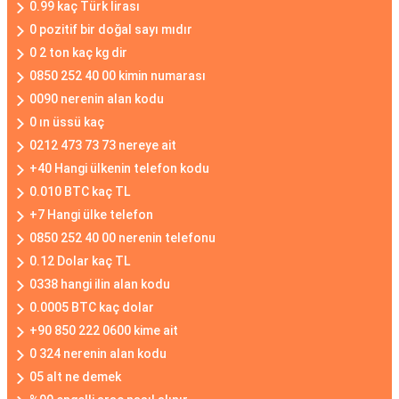
0.99 kaç Türk lirası
0 pozitif bir doğal sayı mıdır
0 2 ton kaç kg dir
0850 252 40 00 kimin numarası
0090 nerenin alan kodu
0 ın üssü kaç
0212 473 73 73 nereye ait
+40 Hangi ülkenin telefon kodu
0.010 BTC kaç TL
+7 Hangi ülke telefon
0850 252 40 00 nerenin telefonu
0.12 Dolar kaç TL
0338 hangi ilin alan kodu
0.0005 BTC kaç dolar
+90 850 222 0600 kime ait
0 324 nerenin alan kodu
05 alt ne demek