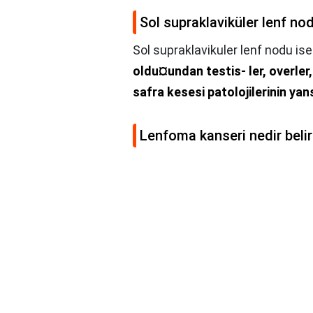
Sol supraklaviküler lenf no
Sol supraklavikuler lenf nodu is
oldu¤undan testis- ler, overler
safra kesesi patolojilerinin yans
Lenfoma kanseri nedir belirt