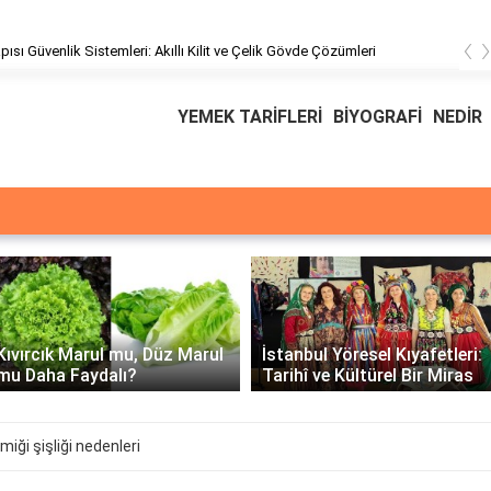
‹
pısı Güvenlik Sistemleri: Akıllı Kilit ve Çelik Gövde Çözümleri
YEMEK TARİFLERİ
BİYOGRAFİ
NEDİR
Üssü
E Üssünün İntegrali 
rul
İstanbul Yöresel Kıyafetleri:
Matematiksel Çözü
Tarihî ve Kültürel Bir Miras
Örnekler
iği şişliği nedenleri