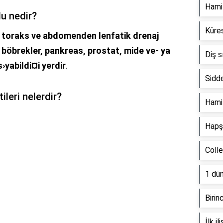
Hamil
du nedir?
Küres
e
toraks ve abdomenden lenfatik drenaj
, böbrekler, pankreas, prostat, mide ve- ya
Diş s
›yabildi¤i yerdir
.
Sidde
ileri nelerdir?
Hami
Hapşı
Coll
1 dün
Birin
İlk i