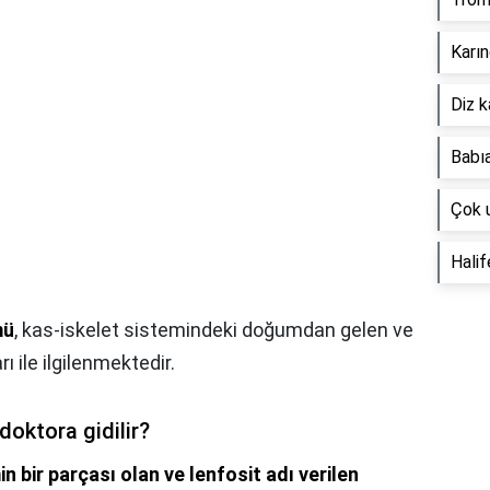
Karın
Diz k
Babıa
Çok 
Halif
mü
, kas-iskelet sistemindeki doğumdan gelen ve
ı ile ilgilenmektedir.
doktora gidilir?
 bir parçası olan ve lenfosit adı verilen