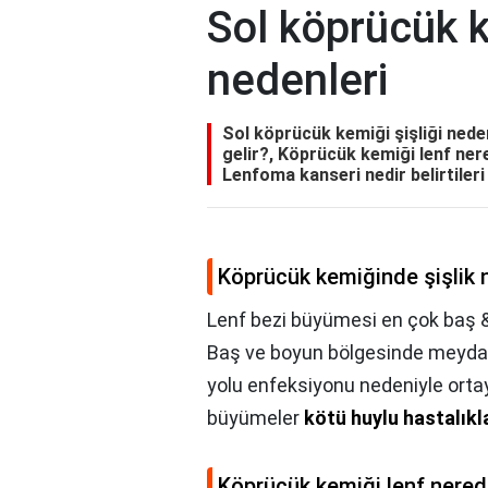
Sol köprücük k
nedenleri
Sol köprücük kemiği şişliği nede
gelir?, Köprücük kemiği lenf ner
Lenfoma kanseri nedir belirtileri
Köprücük kemiğinde şişlik 
Lenf bezi büyümesi en çok baş 
Baş ve boyun bölgesinde meydana
yolu enfeksiyonu nedeniyle ortay
büyümeler
kötü huylu hastalıkl
Köprücük kemiği lenf nere