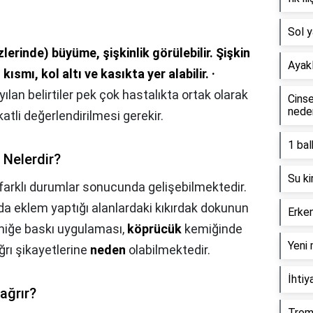
Sol 
lerinde) büyüme, şişkinlik görülebilir.
Şişkin
Ayak
ısmı, kol altı ve kasıkta yer alabilir.
·
yılan belirtiler pek çok hastalıkta ortak olarak
Cinse
neden
tli değerlendirilmesi gerekir.
1 bal
 Nelerdir?
Su ki
farklı durumlar sonucunda gelişebilmektedir.
da eklem yaptığı alanlardaki kıkırdak dokunun
Erke
miğe baskı uygulaması,
köprücük
kemiğinde
Yeni 
ğrı şikayetlerine
neden
olabilmektedir.
İhtiy
ağrır?
Trom