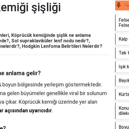
emiği şişliği
Ne
Felse
Felse
nleri, Köprücük kemiğinde şişlik ne anlama
Kalp 
ede?, Sol supraklaviküler lenf nodu nedir?,
 nelerdir?, Hodgkin Lenfoma Belirtileri Nelerdir?
Tek t
Işık k
ne anlama gelir?
Bayıl
& boyun bölgesinde yerleşim göstermektedir.
 gelen büyümeler genellikle viral bir solunum
Kürta
a çıkar. Köprücük kemiği üzerinde yer alan
Konut
ar açısından uyarıcıdır
.
dilek
Boyun
de?