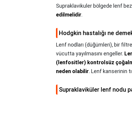
Supraklavikuler bölgede lenf bez
edilmelidir
.
Hodgkin hastalığı ne deme
Lenf nodları (düğümleri), bir filt
vücutta yayılmasını engeller.
Len
(lenfositler) kontrolsüz çoğalma
neden olabilir
. Lenf kanserinin t
Supraklaviküler lenf nodu p