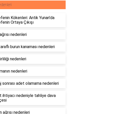
denleri
fenin Kökenleri: Antik Yunan’da
fenin Ortaya Çıkışı
ağrısı nedenleri
araflı burun kanaması nedenleri
irliliği nedenleri
manın nedenleri
j sonrası adet olamama nedenleri
 ihtiyacı nedeniyle tahliye dava
çesi
 ağrısı nedenleri