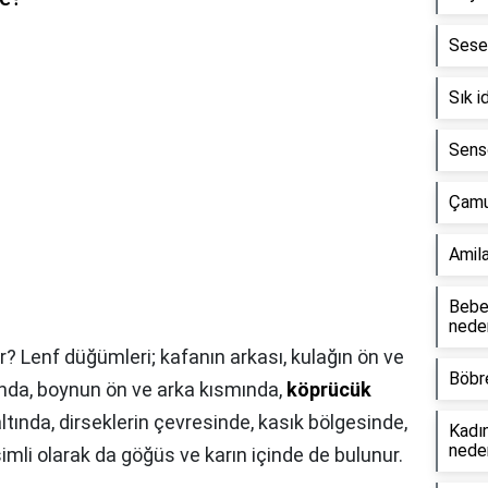
Sese 
Sık i
Senso
Çamur
Amila
Bebek
neden
? Lenf düğümleri; kafanın arkası, kulağın ön ve
Böbre
ında, boynun ön ve arka kısmında,
köprücük
altında, dirseklerin çevresinde, kasık bölgesinde,
Kadın
neden
imli olarak da göğüs ve karın içinde de bulunur.