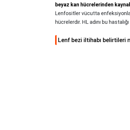
beyaz kan hücrelerinden kaynak
Lenfositler vücutta enfeksiyonla
hücrelerdir. HL adını bu hastalığ
Lenf bezi iltihabı belirtileri 