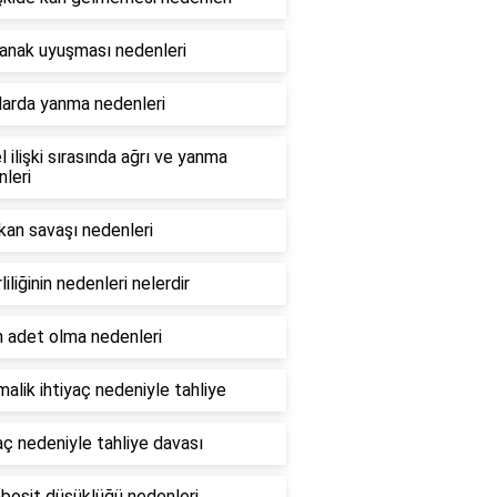
yanak uyuşması nedenleri
larda yanma nedenleri
l ilişki sırasında ağrı ve yanma
leri
kan savaşı nedenleri
rliliğinin nedenleri nelerdir
n adet olma nedenleri
malik ihtiyaç nedeniyle tahliye
aç nedeniyle tahliye davası
bosit düşüklüğü nedenleri