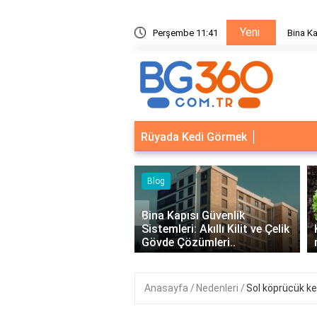
Yeni
ik Sistemleri: Akıllı Kilit ve Çelik Gövde Çözümleri
Perşembe 11:42
Bina Ka
Rüyada Kedi Görmek
Blog
‹
Bina Kapısı Güvenlik
Sistemleri: Akıllı Kilit ve Çelik
Kıvırcık Marul mu, Düz Ma
Gövde Çözümleri..
mu Daha Faydalı?
Anasayfa
Nedenleri
Sol köprücük kem