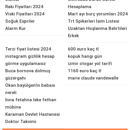
Rakı Fiyatları 2024
Hesaplama
Viski Fiyatları 2024
Mart ayı burç yorumları 2024
Soğuk Espriler
Trt Spikerleri İsim Listesi
Alarm Kur
Uzaktan Hoşlanma Belirtileri
Erkek
Terzi fiyat listesi 2024
600 euro kaç tl
instagram gizlilik hesap
kopuk hangi gün
görme uygulamasız
izmir otogar yol tarifi
Buca bornova dolmuş
1160 euro kaç tl
güzergahı
marie claude vandewalle
Okan bayülgen'in babası
nereli
İnna fetahna leke fethan
mübina
Karaman Devlet Hastanesi
Doktor Takvimi