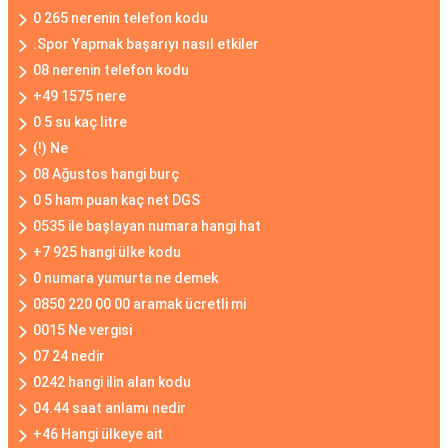
0 265 nerenin telefon kodu
.Spor Yapmak başarıyı nasıl etkiler
08 nerenin telefon kodu
+49 1575 nere
0 5 su kaç litre
(!) Ne
08 Ağustos hangi burç
0 5 ham puan kaç net DGS
0535 ile başlayan numara hangi hat
+7 925 hangi ülke kodu
0 numara yumurta ne demek
0850 220 00 00 aramak ücretli mi
0015 Ne vergisi
07 24 nedir
0242 hangi ilin alan kodu
04.44 saat anlamı nedir
+46 Hangi ülkeye ait