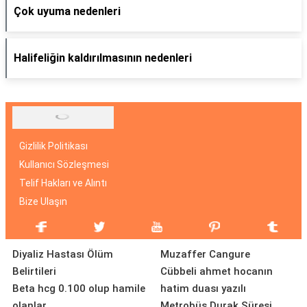
Çok uyuma nedenleri
Halifeliğin kaldırılmasının nedenleri
Gizlilik Politikası
Kullanıcı Sözleşmesi
Telif Hakları ve Alıntı
Bize Ulaşın
Diyaliz Hastası Ölüm
Muzaffer Cangure
Belirtileri
Cübbeli ahmet hocanın
Beta hcg 0.100 olup hamile
hatim duası yazılı
olanlar
Metrobüs Durak Süresi