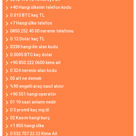
+40 Hangi ülkenin telefon kodu
0.010 BTC kaç TL
+7 Hangi ülke telefon
0850 252 40 00 nerenin telefonu
0.12 Dolar kaç TL
0338 hangi ilin alan kodu
0.0005 BTC kaç dolar
+90 850 222 0600 kime ait
0 324 nerenin alan kodu
05 alt ne demek
%90 engelli araç nasıl alınır
+90 551 hangi operatör
01 10 saat anlamı nedir
0 5 promil kaç mg dl
02 Kasım hangi burç
+1 855 hangi ülke
0 532 757 22 22 Kime Ait