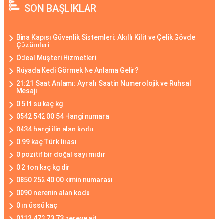
SON BAŞLIKLAR
Bina Kapısı Güvenlik Sistemleri: Akıllı Kilit ve Çelik Gövde
Çözümleri
Ödeal Müşteri Hizmetleri
Rüyada Kedi Görmek Ne Anlama Gelir?
21:21 Saat Anlamı: Aynalı Saatin Numerolojik ve Ruhsal
Mesajı
0 5 lt su kaç kg
0542 542 00 54 Hangi numara
0434 hangi ilin alan kodu
0.99 kaç Türk lirası
0 pozitif bir doğal sayı mıdır
0 2 ton kaç kg dir
0850 252 40 00 kimin numarası
0090 nerenin alan kodu
0 ın üssü kaç
0212 473 73 73 nereye ait